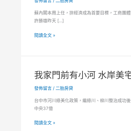
發佈留言
/
二胎房貸
蘇內閣本周上任，拚經濟成為首要目標，工商團體
許勝雄昨天 […]
拚
閱讀全文 »
經
濟
許
勝
我家門前有小河 水岸美
雄
籲
發佈留言
/
二胎房貸
別
忘
台中市河川綠美化政策，繼綠川、柳川整治成功後
兩
中央37億
岸
議
我
閱讀全文 »
題
家