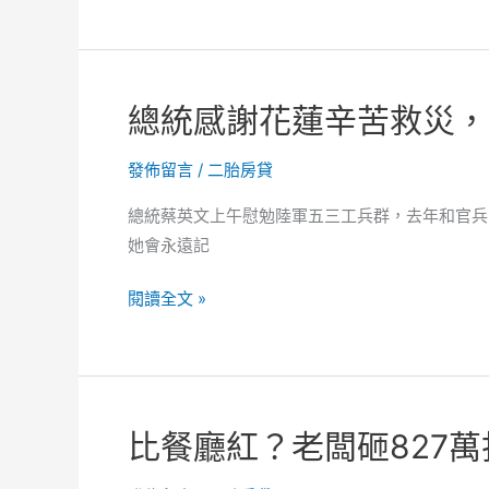
人
點
擊
破
總統感謝花蓮辛苦救災，
7
億
發佈留言
/
二胎房貸
次
觀
總統蔡英文上午慰勉陸軍五三工兵群，去年和官兵
看，
她會永遠記
竟
然
總
閱讀全文 »
是
統
烏
感
龍
謝
院
花
比餐廳紅？老闆砸827
動
蓮
畫
辛