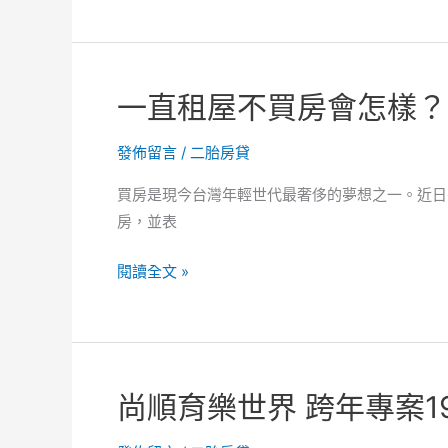
門
前
有
一直租屋不買房會怎樣？
小
河
發佈留言
/
二胎房貸
水
岸
買房是現今台灣年輕世代最奢侈的夢想之一。近日
美
房，並表
宅
當
一
閱讀全文 »
道
直
租
屋
不
尚順育樂世界 跨年專案1
買
房