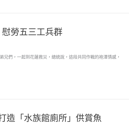
 慰勞五三工兵群
弟兄們，一起到花蓮救災，總統說，這段共同作戰的袍澤情感，
萬打造「水族館廁所」供賞魚