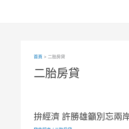
跳
至
主
要
內
容
首頁
二胎房貸
二胎房貸
拚經濟 許勝雄籲別忘兩