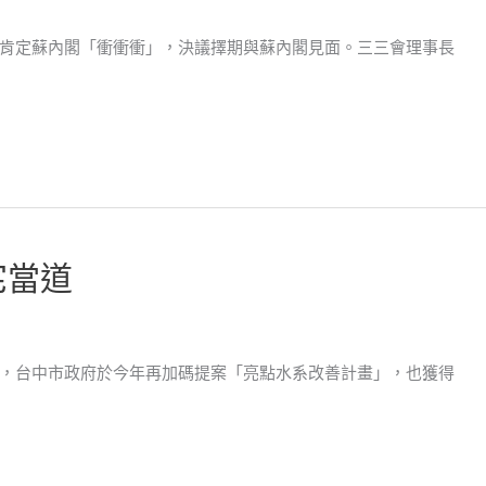
肯定蘇內閣「衝衝衝」，決議擇期與蘇內閣見面。三三會理事長
宅當道
，台中市政府於今年再加碼提案「亮點水系改善計畫」，也獲得