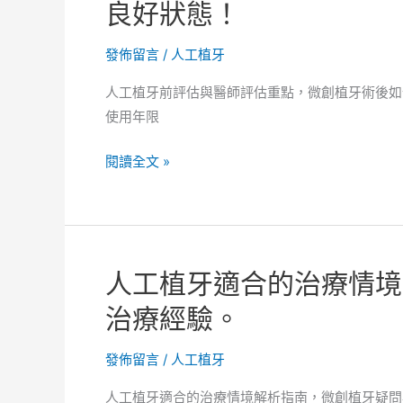
估
良好狀態！
微
與
創
自
發佈留言
/
人工植牙
植
身
牙
人工植牙前評估與醫師評估重點，微創植牙術後如
條
如
使用年限
件
何
全
延
人
閱讀全文 »
解，
長
工
微
植
植
創
牙
牙
植
使
前
牙
人工植牙適合的治療情境
用
評
長
壽
估
治療經驗。
期
命！
與
使
醫
發佈留言
/
人工植牙
用
師
的
人工植牙適合的治療情境解析指南，微創植牙疑問