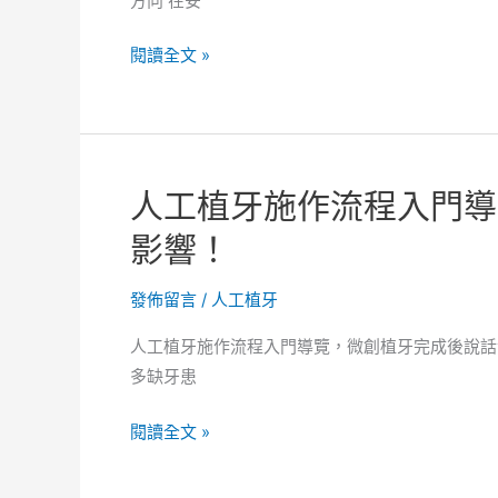
方向 在安
理
解，
人
閱讀全文 »
微
工
創
植
植
牙
牙
前
常
人工植牙施作流程入門導
評
見
估
影響！
問
流
題
程
發佈留言
/
人工植牙
與
與
注
人工植牙施作流程入門導覽，微創植牙完成後說話
準
意
多缺牙患
備
方
全
向！
人
閱讀全文 »
解，
工
微
植