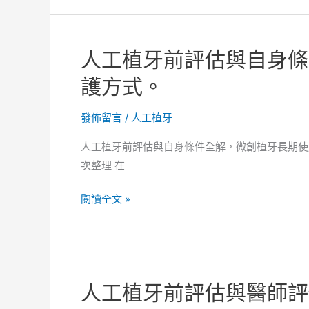
植
牙
牙
術
與
前
人工植牙前評估與自身條
其
準
他
護方式。
備
缺
一
牙
發佈留言
/
人工植牙
次
處
全
人工植牙前評估與自身條件全解，微創植牙長期使
理
面
次整理 在
方
了
式
解。
人
閱讀全文 »
比
工
較
植
完
牙
整
前
解
人工植牙前評估與醫師評
評
析，