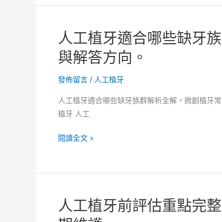
創
牙
植
施
牙
人工植牙適合哪些缺牙族
作
長
流
與解答方向。
期
程
使
入
發佈留言
/
人工植牙
用
門
與
人工植牙適合哪些缺牙族群解析全解，微創植牙常
導
清
植牙 人工
覽，
潔
微
重
人
閱讀全文 »
創
點。
工
植
植
牙
牙
完
適
成
人工植牙前評估重點完整
合
後
哪