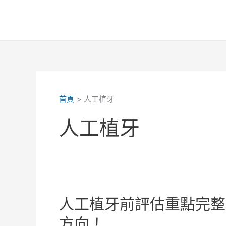
跳
至
主
要
內
容
首頁
人工植牙
人工植牙
人工植牙前評估重點完整
方向！