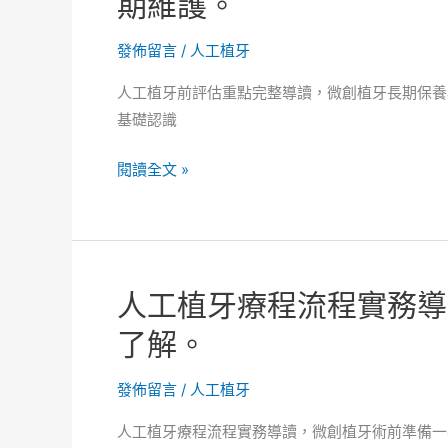
期維護。
說
些
話
缺
發佈留言
/
人工植牙
清
牙
晰
人工植牙前評估重點完整導讀，微創植牙長期保養
族
度
基礎認識
群
影
解
響！
人
閱讀全文 »
析
工
全
植
解，
牙
微
前
創
人工植牙療程流程實務導
評
植
估
了解。
牙
重
常
點
發佈留言
/
人工植牙
見
完
疑
人工植牙療程流程實務導讀，微創植牙術前準備一
整