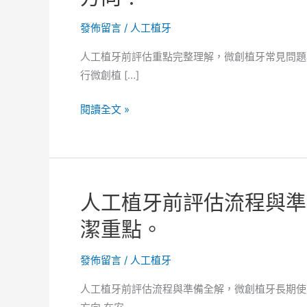
發佈留言
/
人工植牙
人工植牙前評估重點完整理解，微創植牙常見問題
行微創植 […]
人
閱讀全文 »
工
植
牙
前
人工植牙前評估流程與準
評
估
潔重點。
重
點
發佈留言
/
人工植牙
完
人工植牙前評估流程與準備全解，微創植牙長期使
整