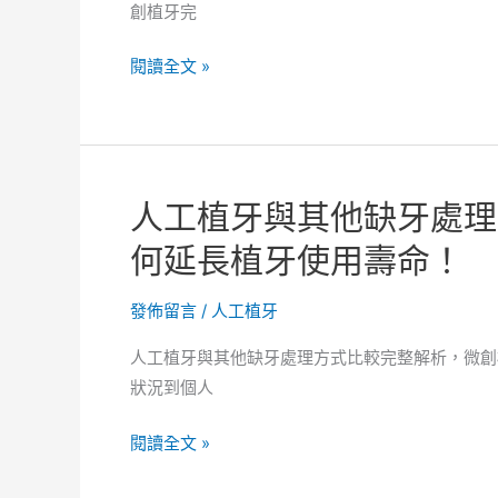
問
創植牙完
導
與
讀，
解
人
閱讀全文 »
微
答
工
創
方
植
植
向。
牙
牙
療
長
人工植牙與其他缺牙處理
程
期
流
何延長植牙使用壽命！
保
程
養
實
發佈留言
/
人工植牙
與
務
穩
人工植牙與其他缺牙處理方式比較完整解析，微創
導
定
狀況到個人
讀，
期
微
維
人
閱讀全文 »
創
護。
工
植