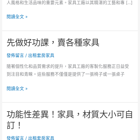
人風格和生活品味的重要元素。家具工廠以其精湛的工藝和專 […]
家
閱讀全文 »
具
更
先做好功課，賣各種家具
換！
購
發佈留言
/
出租套房家具
買
家
隨著個性化和品質需求的提升，家具工廠的客製化服務正日益受
具
到注目和青睞。這些服務不僅僅是提供了一張椅子或一張桌子
前
的
先
閱讀全文 »
作
做
業
好
功能性差異！家具，材質大小可自
功
課，
訂！
賣
各
發佈留言
/
出租套房家具