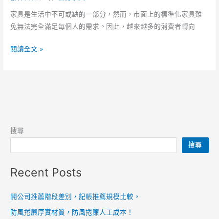
種
家具是生活中不可或缺的一部分，然而，市面上的標準化家具難
家
免無法完全滿足每個人的需求。因此，越來越多的消費者轉向
具
功
閱讀全文 »
能
性
差
異！
家
具，
搜尋
材
搜尋
質
大
Recent Posts
小
可
自
開公司推薦階段差別，記帳推薦規模比較。
訂！
防風捲簾厚實材質，防風捲簾人工成本！