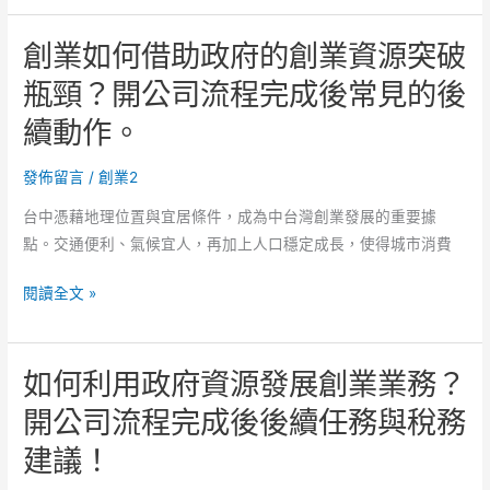
程
如
計
與
創業如何借助政府的創業資源突破
何
劃？
進
根
創
瓶頸？開公司流程完成後常見的後
度
據
業
控
續動作。
市
登
制
場
記
要
發佈留言
/
創業2
需
費
點！
求
用
台中憑藉地理位置與宜居條件，成為中台灣創業發展的重要據
設
項
點。交通便利、氣候宜人，再加上人口穩定成長，使得城市消費
計
目
創
服
懶
閱讀全文 »
業
務
人
如
策
指
如何利用政府資源發展創業業務？
何
略？
南！
借
開
開公司流程完成後後續任務與稅務
助
公
建議！
政
司
府
流