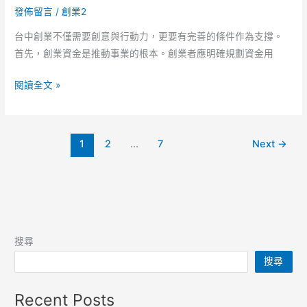
發佈留言
/
創業2
產
預
品
算
台中創業不僅需要創意與行動力，更要有完善的條件作為支撐。
的
與
首先，創業資金是推動事業的根本。創業者應明確規劃資金用
市
登
創
場
記
閱讀全文 »
業
需
支
如
求！
出
何
開
建
1
2
...
7
Next
→
根
公
議！
據
司
市
流
場
程
環
完
境
成
搜尋
分
後
搜尋
析
的
制
稅
Recent Posts
定
務