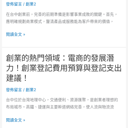
發佈留言
/
創業2
的
程
創
平
在台中創業前，完善的前期準備是影響事業成敗的關鍵。首先，
業
均
應明確規劃商業模式，釐清產品或服務能為客戶帶來的價值，
資
完
如
源
成
閱讀全文 »
何
突
時
利
破
程
創業的熱門領域：電商的發展潛
用
瓶
解
政
頸？
析。
力！創業登記費用預算與登記支出
府
開
建議！
資
公
源
司
發佈留言
/
創業2
發
流
展
程
台中位於台灣地理中心，交通便利、資源匯聚，是創業者理想的
創
完
布局城市。高鐵、捷運與主要幹道網絡完善，使人流與物流流
業
成
創
業
後
閱讀全文 »
業
務？
常