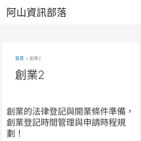
跳
阿山資訊部落
至
主
要
內
容
首頁
創業2
創業2
創業的法律登記與開業條件準備，
創業登記時間管理與申請時程規
劃！