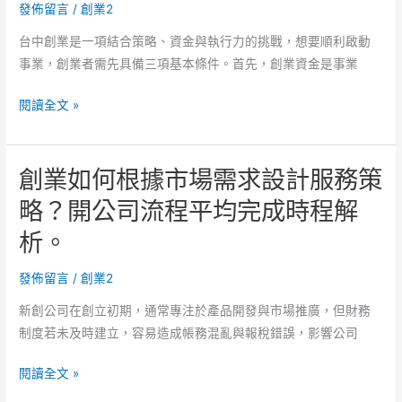
正
程
發佈留言
/
創業2
確
核
台中創業是一項結合策略、資金與執行力的挑戰，想要順利啟動
的
准
事業，創業者需先具備三項基本條件。首先，創業資金是事業
資
時
金
間
創
閱讀全文 »
來
預
業
源
估
如
與
與
創業如何根據市場需求設計服務策
何
商
流
通
略？開公司流程平均完成時程解
業
程
過
模
安
析。
市
式？
排。
場
開
發佈留言
/
創業2
環
公
境
新創公司在創立初期，通常專注於產品開發與市場推廣，但財務
司
分
制度若未及時建立，容易造成帳務混亂與報稅錯誤，影響公司
流
析
程
創
制
閱讀全文 »
時
業
定