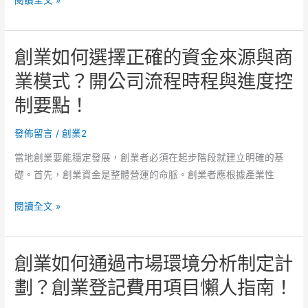
何
備，
選
創
創業如何選擇正確的資金來源與商
擇
業
創
登
業模式？開公司流程時程與進度控
業
記
制要點！
的
時
融
間
發佈留言
/
創業2
資
管
管
理
當地創業要能穩定發展，創業者必須在起步階段就建立明確的基
道
與
礎。首先，創業資金是整體營運的命脈。創業者應根據產業性
與
申
創
策
請
閱讀全文 »
業
略？
時
如
開
程
創業如何通過市場環境分析制定計
何
公
規
選
司
劃！
劃？創業登記費用項目懶人指南！
擇
流