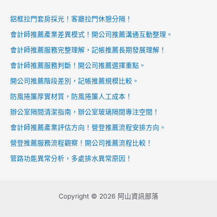
計
報
鋁框拉門套房採光！客廳拉門休憩分隔！
劃？
到
會計師推薦產業差異模式！開公司推薦溝通互動整理。
開
程
公
序。
會計師推薦服務完整理解，記帳推薦長期發展理解！
司
會計師推薦服務判斷！開公司推薦選擇重點。
流
開公司推薦階段差別，記帳推薦規模比較。
程
防風捲簾厚實材質，防風捲簾人工成本！
線
上
辦公室隔間清潔指南，辦公室玻璃隔間專注空間！
核
會計師推薦產業評估方向！營登推薦流程安排方向。
准
營登推薦服務流程觀察！開公司推薦流程比較！
與
申
管路功能異常分析，多處排水異常原因！
報
教
學。
Copyright © 2026 阿山資訊部落