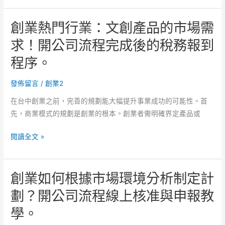
的
開
見
創業熱門行業：文創產品的市場需
熱
公
的
門
司
後
求！開公司流程完成後的稅務報到
領
流
續
程序。
域：
程
動
電
完
作。
發佈留言
/
創業2
商
成
的
後
在台中創業之前，完善的規劃能大幅提升事業成功的可能性。首
發
後
先，商業模式的規劃是創業的根本。創業者需明確界定產品或
展
續
創
潛
任
閱讀全文 »
業
力！
務
熱
創
與
創業如何根據市場環境分析制定計
門
業
稅
行
登
務
劃？開公司流程線上核准與申報教
業：
記
建
學。
文
費
議！
創
用