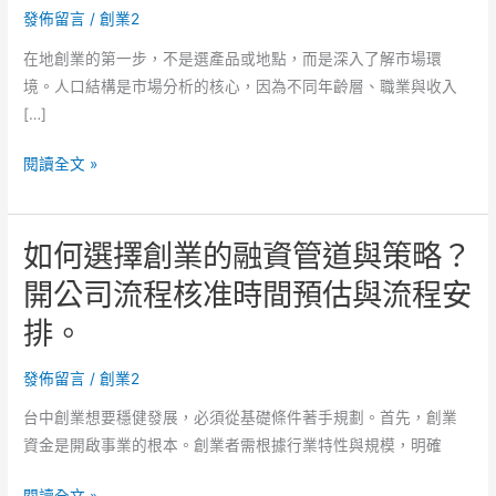
發佈留言
/
創業2
在地創業的第一步，不是選產品或地點，而是深入了解市場環
境。人口結構是市場分析的核心，因為不同年齡層、職業與收入
[…]
創
閱讀全文 »
業
的
如何選擇創業的融資管道與策略？
法
律
開公司流程核准時間預估與流程安
登
排。
記
與
發佈留言
/
創業2
開
業
台中創業想要穩健發展，必須從基礎條件著手規劃。首先，創業
條
資金是開啟事業的根本。創業者需根據行業特性與規模，明確
件
如
準
閱讀全文 »