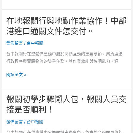
關
行
費
能
在地報關行與地勤作業協作！中部
用
否
怎
港進口通關文件怎交付。
即
麼
時
談，
發佈留言
/
台中報關
出
港
單。
台中報關行在整體供應鏈中屬於高頻互動的重要環節，肩負連結
邊
行政程序與實體物流的雙重任務。其作業效能與協調能力，涵
報
關
在
閱讀全文 »
資
地
料
報
交
報關初學步驟懶人包，報關人員交
關
換
行
接是否順利！
效
與
率
地
發佈留言
/
台中報關
高
勤
嗎？
台中報關行在供應鏈中承擔關鍵串聯角色，負責整合報關單位的