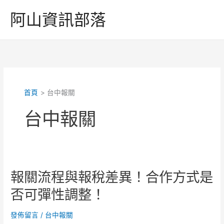
跳
阿山資訊部落
至
主
要
內
容
首頁
台中報關
台中報關
報關流程與報稅差異！合作方式是
否可彈性調整！
發佈留言
/
台中報關