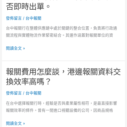
是
否即時出單。
可
否
彈
可
發佈留言
/
台中報關
性
重
調
台中報關行在整體供應鏈中處於關鍵的整合位置，負責將行政通
用！
整！
關流程與實體物流作業緊密結合。其運作涵蓋對報關單位的資
報
關
報
閱讀全文 »
流
關
程
時
整
報關費用怎麼談，港邊報關資料交
間
合
能
換效率高嗎？
怎
否
麼
保
發佈留言
/
台中報關
談。
證，
在台中選擇報關行時，經驗是否與產業屬性相符，是最直接影響
台
報關效率的條件。曾有一間進口視聽設備的公司，因商品規格
中
報
報
閱讀全文 »
關