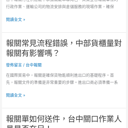
作
行政作業、運輸公司的物流安排與倉儲服務的現場作業，確保
業
協
報
閱讀全文 »
作！
關
中
初
部
報關常見流程錯誤，中部貨櫃量對
學
港
步
報關有影響嗎？
進
驟
口
懶
發佈留言
/
台中報關
通
人
關
在國際貿易中，報關是確保貨物能順利進出口的基礎程序。首
包，
文
先，報關文件的準備是非常重要的步驟。進出口商必須準備一系
報
件
關
怎
報
閱讀全文 »
人
交
關
員
付。
常
交
報關單如何送件，台中關口作業人
見
接
流
是