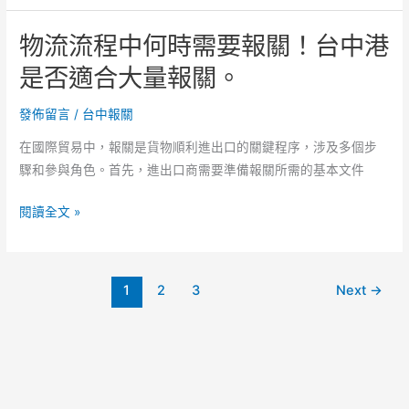
業
費
人
物流流程中何時需要報關！台中港
用
員
可
是否適合大量報關。
是
否
否
分
發佈留言
/
台中報關
充
期，
足！
在國際貿易中，報關是貨物順利進出口的關鍵程序，涉及多個步
中
驟和參與角色。首先，進出口商需要準備報關所需的基本文件
部
機
物
閱讀全文 »
場
流
是
流
否
程
支
1
2
3
Next
→
中
援
何
即
時
時
需
查
要
驗。