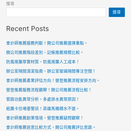
報
搜尋
關！
搜尋
台
中
Recent Posts
港
是
會計師推薦服務判斷！開公司推薦選擇重點。
否
開公司推薦階段差別，記帳推薦規模比較。
適
合
防風捲簾厚實材質，防風捲簾人工成本！
大
辦公室隔間清潔指南，辦公室玻璃隔間專注空間！
量
會計師推薦產業評估方向！營登推薦流程安排方向。
報
營登推薦服務流程觀察！開公司推薦流程比較！
關。
管路功能異常分析，多處排水異常原因！
紙團卡住堵塞警訊！高雄馬桶積水不退。
會計師推薦創業情境，營登推薦疑問觀察！
會計師推薦迷思比較方式，開公司推薦評比思路。