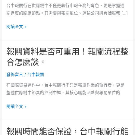
台中報關行在供應鏈中不僅是執行申報任務的角色，更是掌握通
關進度的關鍵節點。其需要與報關單位、運輸公司與倉儲服務 […]
報
閱讀全文 »
關
流
報關資料是否可重用！報關流程整
程
與
合怎麼談。
報
稅
發佈留言
/
台中報關
差
在國際貿易運作中，台中報關行不只是報單作業的執行者，更是
異！
整體供應鏈中節奏的控制中樞。其核心職能涵蓋與報關單位的
合
作
報
閱讀全文 »
方
關
式
資
是
報關時間能否保證，台中報關行能
料
否