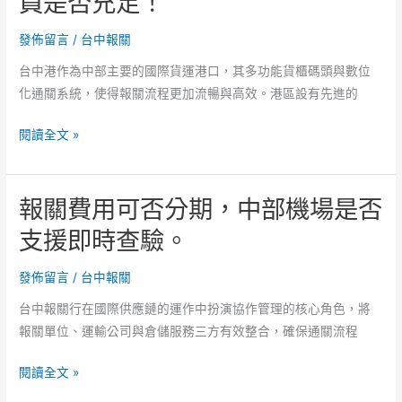
員是否充足！
程
否
錯
發佈留言
/
台中報關
順
誤，
利！
台中港作為中部主要的國際貨運港口，其多功能貨櫃碼頭與數位
中
化通關系統，使得報關流程更加流暢與高效。港區設有先進的
部
貨
報
閱讀全文 »
櫃
關
量
單
對
報關費用可否分期，中部機場是否
如
報
何
支援即時查驗。
關
送
有
件，
發佈留言
/
台中報關
影
台
響
台中報關行在國際供應鏈的運作中扮演協作管理的核心角色，將
中
嗎？
報關單位、運輸公司與倉儲服務三方有效整合，確保通關流程
關
口
報
閱讀全文 »
作
關