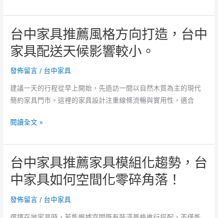
彈
中
台
性！
家
中
台中家具推薦風格方向打造，台中
具
家
推
家具配送天候影響較小。
具
薦
試
色
發佈留言
/
台中家具
坐
彩
評
建議一天的行程從早上開始，先造訪一間以自然木質為主的現代
邏
估
簡約家具門市。這裡的家具設計注重線條流暢與實用性，適合
輯
椅
搭
深
台
閱讀全文 »
配！
與
中
台
椅
家
中
高！
台中家具推薦家具模組化趨勢，台
具
家
推
中家具如何空間化零碎角落！
具
薦
訂
風
發佈留言
/
台中家具
製
格
尺
選擇在地家具時，若能根據空間既有裝潢風格進行搭配，不僅能