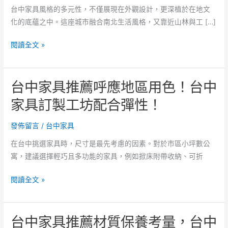
台中家具風格的多元性，不僅展現在外觀設計，更深植於在地文
化的底蘊之中。這座城市融合南北生活風格，又靠近山林與工 […]
台
閱讀全文 »
中
家
台中家具推薦呼應地區用色！台中
具
推
家具訂製工坊配合彈性！
薦
室
發佈留言
/
台中家具
內
在台中挑選家具時，尺寸是最先考慮的因素。對於市區小坪數公
彈
寓，建議選擇輕巧且多功能的家具，例如掀床附帶收納、可折
性
家
台
閱讀全文 »
具
中
更
家
受
台中家具推薦材質保養考量，台中
具
歡