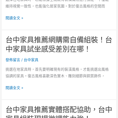
方
寸
維持視覺一致性，也能強化居家氛圍。對於復古風格的空間而
向
正
打
確
台
閱讀全文 »
造，
性
中
台
驗
家
中
證！
台中家具推薦網購需自備組裝！台
具
家
推
中家具試坐感受差別在哪！
具
薦
配
家
發佈留言
/
台中家具
送
具
天
挑選在地家具時，首先要明確現有的裝潢風格，才能挑選出風格
模
候
協調的家具。復古風格喜歡深色實木、雕刻細節與銅質飾件，
組
影
化
響
台
閱讀全文 »
趨
較
中
勢，
小。
家
台
台中家具推薦實體搭配協助，台中
具
中
推
家