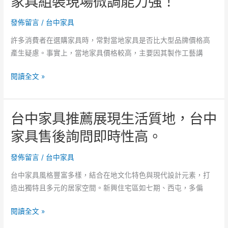
家具組裝現場微調能力強！
薦
具
網
發佈留言
/
台中家具
如
購
何
許多消費者在選購家具時，常對當地家具是否比大型品牌價格高
需
空
產生疑慮。事實上，當地家具價格較高，主要因其製作工藝講
自
間
備
化
台
閱讀全文 »
組
零
中
裝！
碎
家
台
角
台中家具推薦展現生活質地，台中
具
中
落！
推
家具售後詢問即時性高。
家
薦
具
實
發佈留言
/
台中家具
試
體
坐
台中家具風格豐富多樣，結合在地文化特色與現代設計元素，打
搭
感
造出獨特且多元的居家空間。新興住宅區如七期、西屯，多偏
配
受
協
差
台
閱讀全文 »
助，
別
中