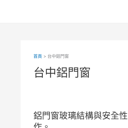
跳
至
主
要
內
容
首頁
台中鋁門窗
台中鋁門窗
鋁門窗玻璃結構與安全性
作。