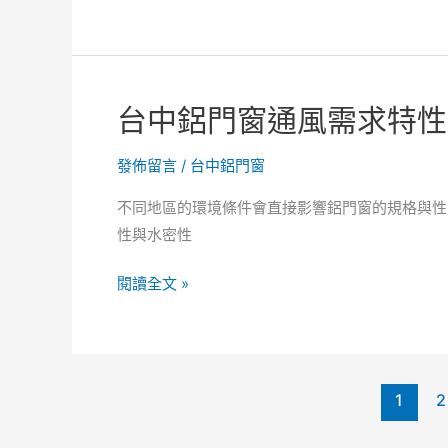
式。
門
中
窗
鋁
結
門
構
窗
台中鋁門窗通風需求特性
變
玻
形
璃
發佈留言
/
台中鋁門窗
預
特
防。
性
不同地區的環境條件會直接影響鋁門窗的規格與性
分
性與水密性
析！
鋁
台
閱讀全文 »
門
中
窗
鋁
軌
門
道
窗
1
2
卡
通
砂
風