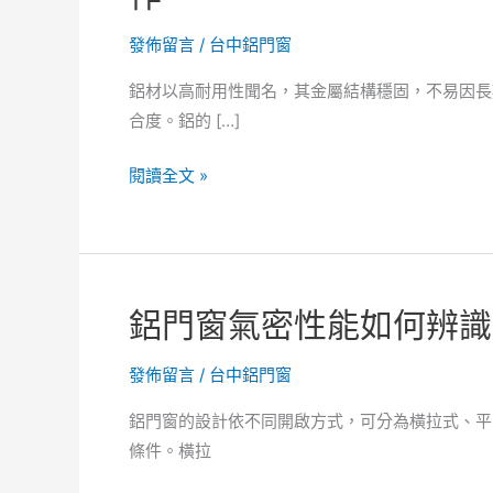
發佈留言
/
台中鋁門窗
鋁材以高耐用性聞名，其金屬結構穩固，不易因長
合度。鋁的 […]
鋁
閱讀全文 »
門
窗
玻
璃
鋁門窗氣密性能如何辨識
結
構
發佈留言
/
台中鋁門窗
與
安
鋁門窗的設計依不同開啟方式，可分為橫拉式、平
全
條件。橫拉
性