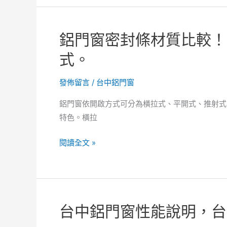
窗
在
卡
台
住
鋁門窗密封條材質比較！
中
後
住
式。
需
宅
調
的
發佈留言
/
台中鋁門窗
整
需
哪
鋁門窗依開啟方式可分為橫拉式、平開式、推射式
求，
些
特色。橫拉
鋁
部
門
位！
鋁
閱讀全文 »
窗
門
安
窗
裝
密
品
封
質
台中鋁門窗性能說明，台
條
與
材