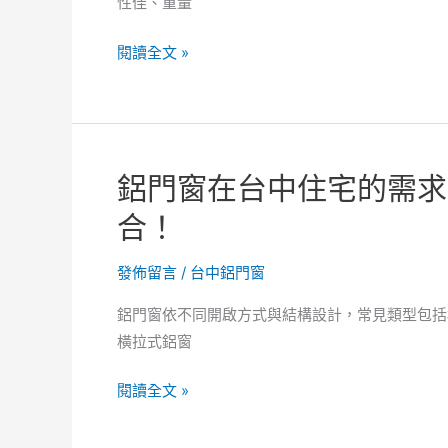
性佳、重量
係！
門
窗
鋁
閱讀全文 »
玻
門
璃
窗
黏
夾
膠
層
痕
鋁門窗在台中住宅的需求
玻
如
璃
合！
何
的
去
吸
發佈留言
/
台中鋁門窗
除。
能
鋁門窗依不同開啟方式與結構設計，常見類型包括
層
橫拉式鋁窗
分
析！
鋁
閱讀全文 »
鋁
門
門
窗