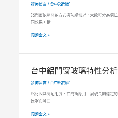
氣
發佈留言
/
台中鋁門窗
質
密
比
鋁門窗依照開啟方式與功能需求，大致可分為橫拉
性
較！
同效果。橫
組
台
合！
中
台
閱讀全文 »
鋁
中
門
鋁
窗
門
滲
窗
台中鋁門窗玻璃特性分析
水
性
改
能
發佈留言
/
台中鋁門窗
善
說
的
明，
鋁材因其高耐用度，在門窗應用上展現長期穩定的
實
台
撞擊而彎曲
用
中
方
鋁
台
閱讀全文 »