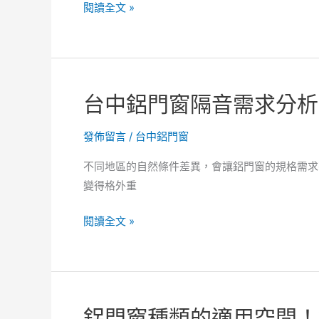
關
鋁
閱讀全文 »
係，
門
台
窗
中
氣
鋁
密
台中鋁門窗隔音需求分析
門
性
窗
能
發佈留言
/
台中鋁門窗
軌
如
道
何
不同地區的自然條件差異，會讓鋁門窗的規格需求
維
辨
變得格外重
護
識！
操
鋁
台
閱讀全文 »
作。
門
中
窗
鋁
耐
門
候
窗
鋁門窗種類的適用空間！
性
隔