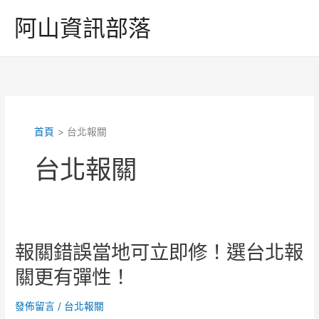
跳
阿山資訊部落
至
主
要
內
容
首頁
台北報關
台北報關
報關錯誤當地可立即修！選台北報
關更有彈性！
發佈留言
/
台北報關