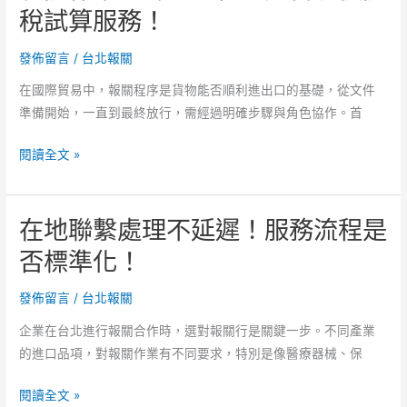
常
稅試算服務！
更
見
有
問
發佈留言
/
台北報關
彈
題！
性！
在國際貿易中，報關程序是貨物能否順利進出口的基礎，從文件
台
準備開始，一直到最終放行，需經過明確步驟與角色協作。首
北
報
報
閱讀全文 »
關
關
行
作
查
在地聯繫處理不延遲！服務流程是
業
詢
有
否標準化！
管
哪
道。
些
發佈留言
/
台北報關
流
企業在台北進行報關合作時，選對報關行是關鍵一步。不同產業
程！
的進口品項，對報關作業有不同要求，特別是像醫療器械、保
是
否
在
閱讀全文 »
提