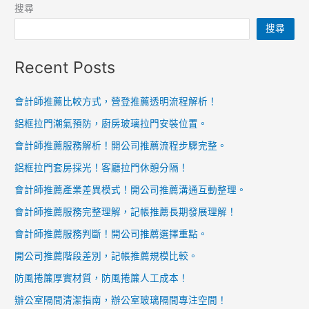
表，
搜尋
錄！
台
搜尋
北
交
Recent Posts
通
順
會計師推薦比較方式，營登推薦透明流程解析！
暢
鋁框拉門潮氣預防，廚房玻璃拉門安裝位置。
通
關
會計師推薦服務解析！開公司推薦流程步驟完整。
快。
鋁框拉門套房採光！客廳拉門休憩分隔！
會計師推薦產業差異模式！開公司推薦溝通互動整理。
會計師推薦服務完整理解，記帳推薦長期發展理解！
會計師推薦服務判斷！開公司推薦選擇重點。
開公司推薦階段差別，記帳推薦規模比較。
防風捲簾厚實材質，防風捲簾人工成本！
辦公室隔間清潔指南，辦公室玻璃隔間專注空間！