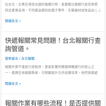
在台北，企業在尋找合適的報關行時，首要關注報關行是否熟悉
特定產業品項。不同產品類別如電子零件、生醫器材或食品加 […]
報
閱讀全文 »
關
錯
快遞報關常見問題！台北報關行查
誤
當
詢管道。
地
可
發佈留言
/
台北報關
立
報關作業不僅是行政程序，更是影響供應鏈順暢運行的核心之
即
一。選擇在地報關業者，可明顯提升文件送審效率。他們長期處
修！
選
快
閱讀全文 »
台
遞
北
報
報
報關作業有哪些流程！是否提供關
關
關