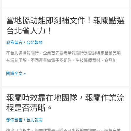
地
供
聯
關
當地協助能即刻補文件！報關點選
繫
稅
處
台北省人力！
試
理
算
不
發佈留言
/
台北報關
服
延
務！
在台北選擇報關行，企業首先要考量報關行是否對特定產業品項
遲！
有深刻了解。不同產業如電子零組件、生技醫療器材、食品加
服
務
當
閱讀全文 »
流
地
程
協
是
報關時效靠在地團隊，報關作業流
助
否
能
程是否清晰。
標
即
準
刻
發佈留言
/
台北報關
化！
補
進出口流程中，報關作業是一道不可出錯的關鍵關卡。選擇在地