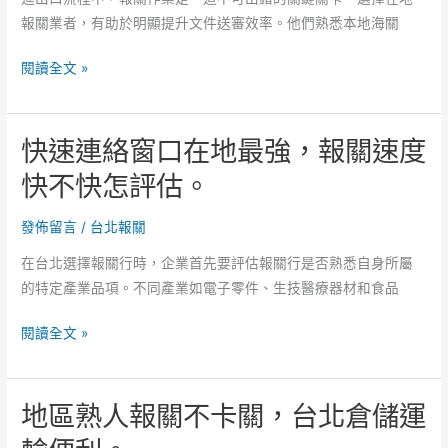
文
報關業者，有助於明顯提升文件送審效率。他們熟悉本地海關
件！
報
報
閱讀全文 »
關
關
點
時
選
快速連絡窗口在地最強，報關速度
效
台
靠
快不快怎評估。
北
在
省
地
發佈留言
/
台北報關
人
團
力！
在台北選擇報關行時，企業首先要評估報關行是否熟悉自身所屬
隊，
的特定產業品項。不同產業如電子零件、生技醫療器材和食品
報
關
快
閱讀全文 »
作
速
業
連
流
地區熟人報關不卡關，台北倉儲運
絡
程
窗
是