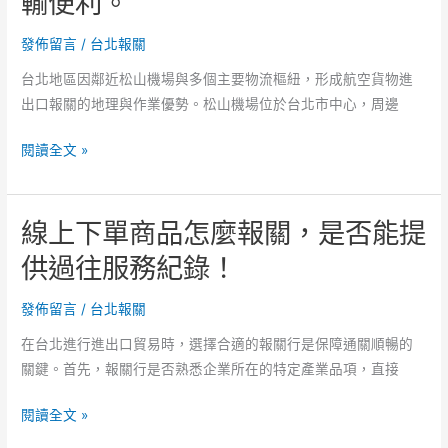
輸便利。
口
否
在
發佈留言
/
台北報關
清
地
晰。
台北地區因鄰近松山機場與多個主要物流樞紐，形成航空貨物進
最
出口報關的地理與作業優勢。松山機場位於台北市中心，周邊
強，
報
地
閱讀全文 »
關
區
速
熟
度
線上下單商品怎麼報關，是否能提
人
快
報
供過往服務紀錄！
不
關
快
不
發佈留言
/
台北報關
怎
卡
評
在台北進行進出口貿易時，選擇合適的報關行是保障通關順暢的
關，
估。
關鍵。首先，報關行是否熟悉企業所在的特定產業品項，直接
台
北
線
閱讀全文 »
倉
上