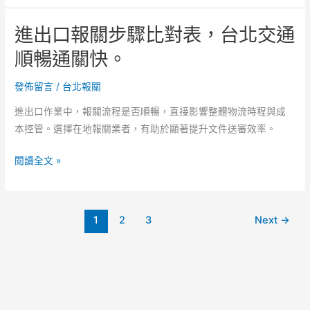
儲
下
運
進出口報關步驟比對表，台北交通
單
輸
商
順暢通關快。
便
品
利。
怎
發佈留言
/
台北報關
麼
進出口作業中，報關流程是否順暢，直接影響整體物流時程與成
報
本控管。選擇在地報關業者，有助於顯著提升文件送審效率。
關，
是
進
閱讀全文 »
否
出
能
口
提
報
供
1
2
3
Next
→
關
過
步
往
驟
服
比
務
對
紀