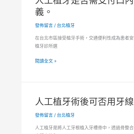
人工植牙是否需支付口內
不
可
義。
給
否
該
用
發佈留言
/
台北植牙
怎
牙
在台北市區接受植牙手術，交通便利性成為患者安
麼
線！
植牙診所選
處
追
理。
蹤
人
閱讀全文 »
流
工
程
植
怎
牙
麼
是
確
人工植牙術後可否用牙線
否
認
需
清
發佈留言
/
台北植牙
支
楚！
付
人工植牙是將人工牙根植入牙槽骨中，透過骨整合
口