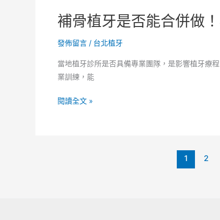
提
自
補骨植牙是否能合併做！
到
行
洗
騎
發佈留言
/
台北植牙
牙
車，
搭
診
當地植牙診所是否具備專業團隊，是影響植牙療程
配
所
業訓練，能
植
醫
牙！
療
補
閱讀全文 »
儀
骨
器
植
會
牙
影
是
1
2
響
否
結
能
果
合
嗎？
併
做！