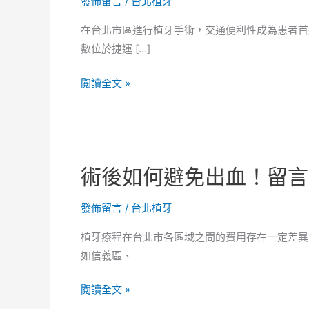
發佈留言
/
台北植牙
在台北市區進行植牙手術，交通便利性成為患者首
數位於捷運 […]
術
閱讀全文 »
前
會
先
安
術後如何避免出血！留言
排
行
發佈留言
/
台北植牙
程
嗎？
植牙療程在台北市各區域之間的費用存在一定差異
是
如信義區、
否
有
術
閱讀全文 »
口
後