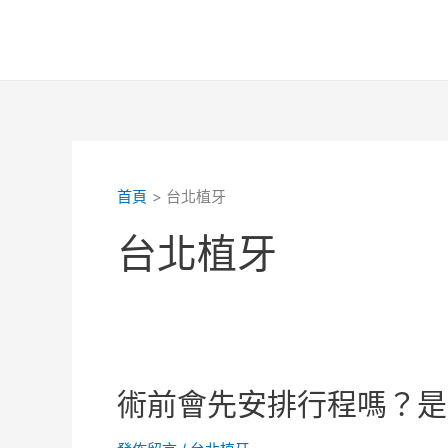
跳
至
主
要
內
容
首頁
台北植牙
台北植牙
術前會先安排行程嗎？是