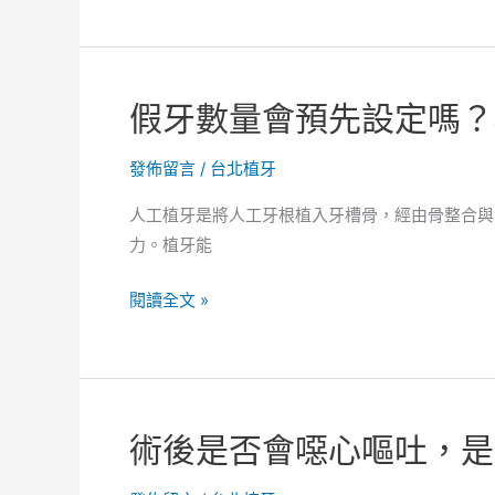
腔
如
顎
何
面
避
假牙數量會預先設定嗎？
外
免
科
出
發佈留言
/
台北植牙
醫
血！
師！
留
人工植牙是將人工牙根植入牙槽骨，經由骨整合與
言
力。植牙能
會
提
假
閱讀全文 »
到
牙
療
數
程
量
順
會
術後是否會噁心嘔吐，是
利
預
嗎？
先