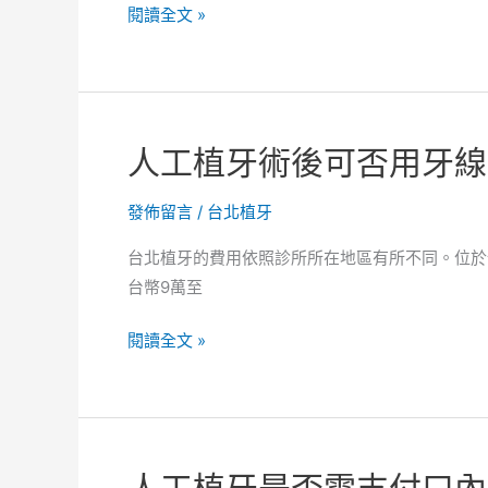
人
閱讀全文 »
客
工
製
植
治
牙
療
適
選
人工植牙術後可否用牙線
合
擇！
固
發佈留言
/
台北植牙
定
假
台北植牙的費用依照診所所在地區有所不同。位於
牙
台幣9萬至
不
適
人
閱讀全文 »
者
工
嗎？
植
報
牙
價
術
單
後