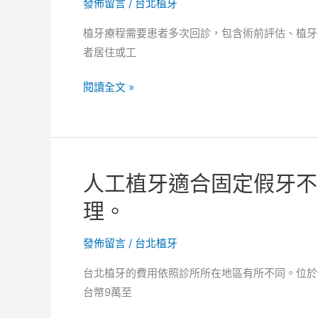
發佈留言
/
台北植牙
設
定
植牙療程需要患者多次回診，包含術前評估、植牙
嗎？
者居住或工
植
牙
術
閱讀全文 »
團
後
隊
是
專
否
業
會
人工植牙適合固定假牙不
背
噁
景
心
理。
怎
嘔
查。
吐，
發佈留言
/
台北植牙
是
台北植牙的費用依照診所所在地區有所不同。位於
否
台幣9萬至
提
供