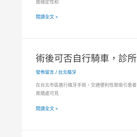
度穩定性和
內
照
人
閱讀全文 »
相
工
費！
植
診
牙
所
術
術後可否自行騎車，診所
星
後
等
可
發佈留言
/
台北植牙
代
否
表
用
在台北市區進行植牙手術，交通便利性是吸引患者
什
牙
是隨處可見
麼
線，
意
留
術
閱讀全文 »
義。
言
後
是
可
否
否