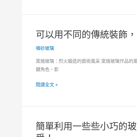
看
璃
見
噴
更
砂
氣
的
可以用不同的傳統裝飾，
派
藝
的
術
噴砂玻璃
風
創
格
作
窯燒玻璃：烈火鍛造的藝術風采 窯燒玻璃作品的
轉
有
鍵角色，影
變
哪
些
可
閱讀全文 »
可
以
能
用
性？
不
同
簡單利用一些些小巧的玻
的
傳