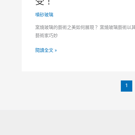
受！
統
裝
噴砂玻璃
飾，
窯燒玻璃的藝術之美如何展現？ 窯燒玻璃藝術以
呈
藝術家巧妙
現
更
簡
閱讀全文 »
舒
單
適
利
的
用
視
一
1
覺
些
饗
些
宴
小
巧
的
玻