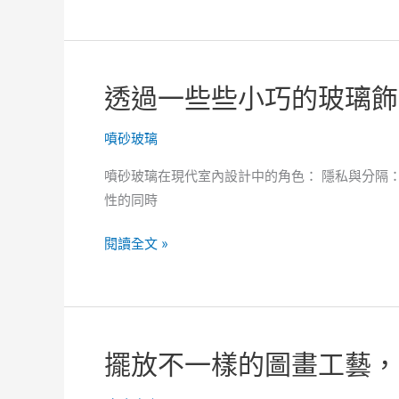
用
看
幾
到
種
徹
不
透過一些些小巧的玻璃飾
底
同
不
風
噴砂玻璃
同
格
的
的
噴砂玻璃在現代室內設計中的角色： 隱私與分隔
裝
噴
性的同時
潢
砂
面
飾
透
閱讀全文 »
貌
品，
過
呈
一
現
些
獨
些
擺放不一樣的圖畫工藝，
一
小
無
巧