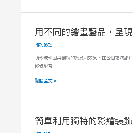
無
一
二
些
的
精
用不同的繪畫藝品，呈現
家
美
庭
的
噴砂玻璃
環
玻
境！
璃
噴砂玻璃因其獨特的質感和效果，在各個領域都有
裝
砂玻璃常
飾，
展
用
閱讀全文 »
現
不
更
同
氣
的
派
繪
簡單利用獨特的彩繪裝飾
的
畫
設
藝