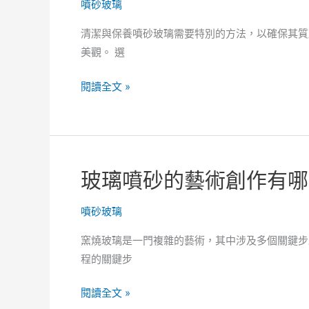
噴砂玻璃
二
的
的
玻
清潔與保養噴砂玻璃需要特別的方法，以確保其質
家
璃
美觀。 選
庭
飾
環
品，
擺
閱讀全文 »
境
呈
放
現
不
徹
一
底
樣
玻璃噴砂的藝術創作有哪
不
的
同
圖
噴砂玻璃
的
畫
設
工
窯燒玻璃是一門複雜的藝術，其中涉及多個關鍵步
計
藝，
程的關鍵步
美
就
學！
能
玻
閱讀全文 »