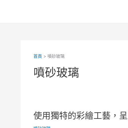
跳
至
主
要
內
容
首頁
噴砂玻璃
噴砂玻璃
使用獨特的彩繪工藝，呈