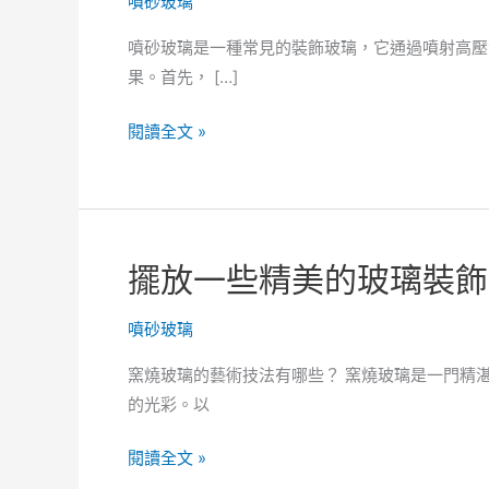
噴砂玻璃
噴砂玻璃是一種常見的裝飾玻璃，它通過噴射高壓
果。首先， […]
使
閱讀全文 »
用
獨
特
的
擺放一些精美的玻璃裝飾
彩
繪
噴砂玻璃
工
藝，
窯燒玻璃的藝術技法有哪些？ 窯燒玻璃是一門精
呈
的光彩。以
現
獨
擺
閱讀全文 »
一
放