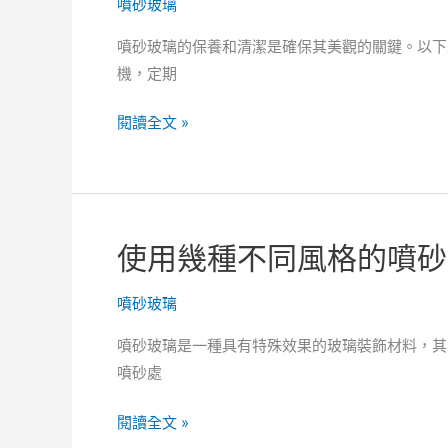
噴砂玻璃
計
品，
感
呈
噴砂玻璃的保養和清潔是確保其美觀的關鍵。以下
現
機，定期
更
漂
簡
閱讀全文 »
亮
單
的
利
空
用
間
獨
使用幾種不同風格的噴砂
設
特
計
的
噴砂玻璃
彩
繪
噴砂玻璃是一種具有特殊效果的玻璃裝飾材料，其製
裝
噴砂處
飾，
讓
使
閱讀全文 »
你