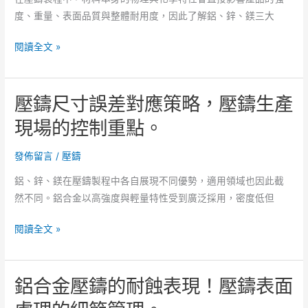
面
業
度、重量、表面品質與整體耐用度，因此了解鋁、鋅、鎂三大
配
條
置，
件！
鋅
閱讀全文 »
壓
合
鑄
金
零
壓鑄尺寸誤差對應策略，壓鑄生產
壓
件
鑄
現場的控制重點。
在
的
工
抗
發佈留言
/
壓鑄
控
拉
產
鋁、鋅、鎂在壓鑄製程中各自展現不同優勢，適用領域也因此截
強
品
然不同。鋁合金以高強度與輕量特性受到廣泛採用，密度低但
度！
中
壓
的
壓
閱讀全文 »
鑄
用
鑄
後
途！
尺
加
鋁合金壓鑄的耐蝕表現！壓鑄表面
寸
工
誤
的