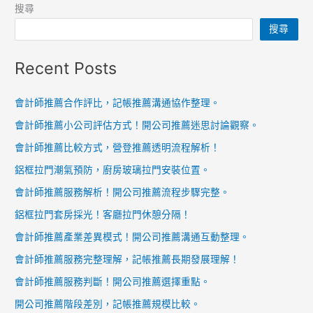
特
搜尋
的
性！
搜尋
角
壓
色。
鑄
Recent Posts
環
境
會計師推薦合作評比，記帳推薦溝通協作整理。
條
會計師推薦小公司評估方式！開公司推薦迷思討論觀察。
件
的
會計師推薦比較方式，營登推薦透明流程解析！
實
鋁框拉門潮氣預防，廚房玻璃拉門安裝位置。
務
會計師推薦服務解析！開公司推薦流程步驟完整。
管
鋁框拉門套房採光！客廳拉門休憩分隔！
理！
會計師推薦產業差異模式！開公司推薦溝通互動整理。
會計師推薦服務完整理解，記帳推薦長期發展理解！
會計師推薦服務判斷！開公司推薦選擇重點。
開公司推薦階段差別，記帳推薦規模比較。