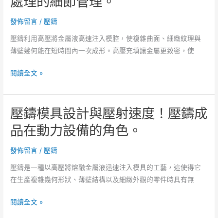
處理的細節管理。
差
成
對
發佈留言
/
壓鑄
效
應
評
壓鑄利用高壓將金屬液高速注入模腔，使複雜曲面、細緻紋理與
策
估。
薄壁幾何能在短時間內一次成形。高壓充填讓金屬更致密，使
略，
壓
鋁
閱讀全文 »
鑄
合
生
金
產
壓鑄模具設計與壓射速度！壓鑄成
壓
現
鑄
品在動力設備的角色。
場
的
的
耐
發佈留言
/
壓鑄
控
蝕
制
壓鑄是一種以高壓將熔融金屬液迅速注入模具的工藝，這使得它
表
重
在生產複雜幾何形狀、薄壁結構以及細緻外觀的零件時具有無
現！
點。
壓
壓
閱讀全文 »
鑄
鑄