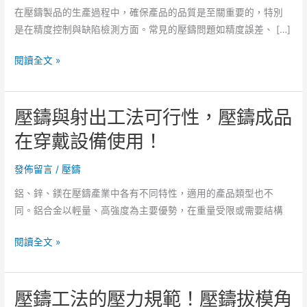
在壓鑄製品的生產過程中，確保產品的品質是至關重要的，特別
是在精度控制與缺陷檢測方面。常見的壓鑄問題如精度誤差、 […]
壓
閱讀全文 »
鑄
品
壓鑄與射出工法可行性，壓鑄成品
質
控
在穿戴設備使用！
制
的
發佈留言
/
壓鑄
檢
鋁、鋅、鎂在壓鑄產業中各有不同特性，適用的產品類型也不
查
同。鋁合金以輕量、高強度為主要優勢，在重量受限或需要結構
重
點，
壓
閱讀全文 »
壓
鑄
鑄
與
生
壓鑄工法的壓力規範！壓鑄拔模角
射
產