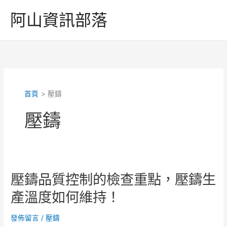
跳
阿山資訊部落
至
主
要
內
容
首頁
壓鑄
壓鑄
壓鑄品質控制的檢查重點，壓鑄生
產溫度如何維持！
發佈留言
/
壓鑄