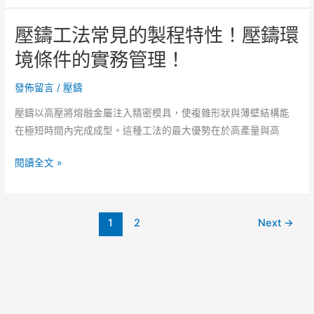
表
模
面
壓鑄工法常見的製程特性！壓鑄環
具
處
設
境條件的實務管理！
理
計
的
與
發佈留言
/
壓鑄
細
壓
節
壓鑄以高壓將熔融金屬注入精密模具，使複雜形狀與薄壁結構能
射
管
在極短時間內完成成型。這種工法的最大優勢在於高產量與高
速
理。
度！
壓
閱讀全文 »
壓
鑄
鑄
工
成
法
品
1
2
Next
→
常
在
見
動
的
力
製
設
程
備