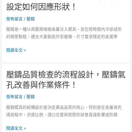
出
設定如何因應形狀！
溫
工
度
法
發佈留言
/
壓鑄
如
可
何
壓鑄是一種以高壓將熔融金屬注入模具，並在短時間內冷卻成形
行
維
的精密製程，適合大量製造外型複雜、尺寸要求穩定的金属零
性，
持！
壓
壓
閱讀全文 »
鑄
鑄
成
工
品
壓鑄品質檢查的流程設計，壓鑄氣
法
在
的
孔改善與作業條件！
穿
壓
戴
力
發佈留言
/
壓鑄
設
規
備
壓鑄模具的結構設計是決定產品品質的核心，特別是在金屬液充
範！
使
填過程中，流道比例、澆口位置與型腔形狀會直接影響成形精
壓
用！
鑄
壓
閱讀全文 »
拔