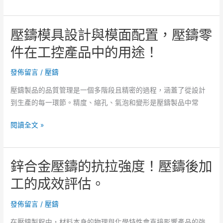
鑄
模
品
角
壓鑄模具設計與模面配置，壓鑄零
質
設
檢
件在工控產品中的用途！
定
查
如
的
發佈留言
/
壓鑄
何
流
因
壓鑄製品的品質管理是一個多階段且精密的過程，涵蓋了從設計
程
應
到生產的每一環節。精度、縮孔、氣泡和變形是壓鑄製品中常
設
形
計，
狀！
壓
閱讀全文 »
壓
鑄
鑄
模
氣
鋅合金壓鑄的抗拉強度！壓鑄後加
具
孔
設
工的成效評估。
改
計
善
與
發佈留言
/
壓鑄
與
模
作
在壓鑄製程中，材料本身的物理與化學特性會直接影響產品的強