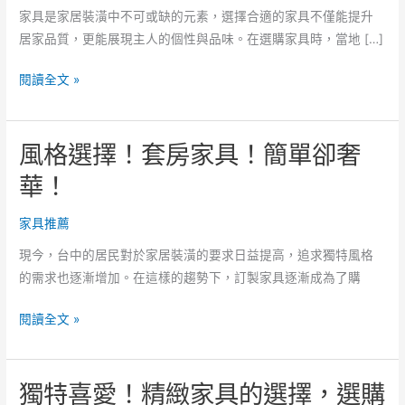
家具是家居裝潢中不可或缺的元素，選擇合適的家具不僅能提升
居家品質，更能展現主人的個性與品味。在選購家具時，當地 […]
自
閱讀全文 »
然
樣
風格選擇！套房家具！簡單卻奢
式！
家
華！
具
說
家具推薦
明，
現今，台中的居民對於家居裝潢的要求日益提高，追求獨特風格
家
的需求也逐漸增加。在這樣的趨勢下，訂製家具逐漸成為了購
居
裝
風
閱讀全文 »
飾
格
的
選
擺
獨特喜愛！精緻家具的選擇，選購
擇！
設