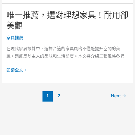
買
利
指
唯一推薦，選對理想家具！耐用卻
用！
南，
實
美觀
家
體
具
店
家具推薦
空
看
間
在現代家居設計中，選擇合適的家具風格不僅能提升空間的美
家
利
感，還能反映主人的品味和生活態度。本文將介紹三種風格各異
具，
用
找
唯
閱讀全文 »
回
一
乾
推
淨
薦，
的
1
2
Next
→
選
家！
對
理
想
家