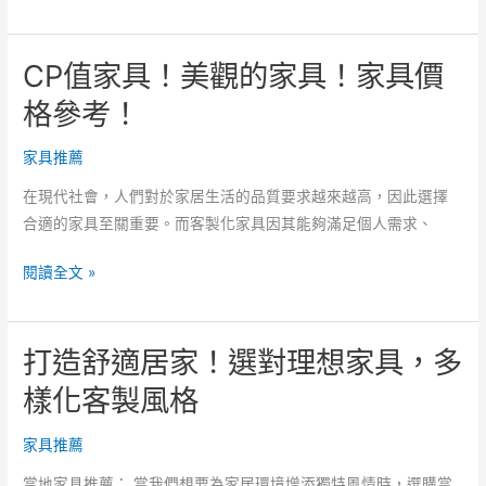
刻
購
家
正
CP值家具！美觀的家具！家具價
具，
確
新
格參考！
實
居
用
家
家具推薦
的
具
家
在現代社會，人們對於家居生活的品質要求越來越高，因此選擇
選
具
合適的家具至關重要。而客製化家具因其能夠滿足個人需求、
購
指
CP
閱讀全文 »
南！
值
家
家
具
打造舒適居家！選對理想家具，多
具！
擺
美
樣化客製風格
放
觀
跟
的
家具推薦
尺
家
寸
當地家具推薦： 當我們想要為家居環境增添獨特風情時，選購當