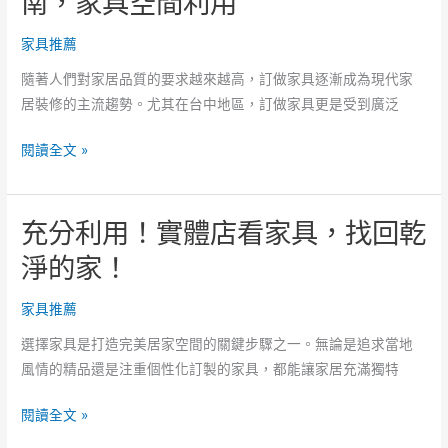
南，家具空間利用
具
製
選
家具推薦
風
購
格
隨著人們對家居品質的要求越來越高，訂做家具逐漸成為現代家
指
居裝修的主流趨勢。尤其在台中地區，訂做家具更是受到廣泛
南，
簡
用
閱讀全文 »
單
不
奢
到
華
充分利用！實體店看家具，找回乾
的
風
家
淨的家！
格！
具
別
家具推薦
買
選擇家具是打造完美居家空間的關鍵步驟之一。無論是追求當地
了，
風情的精品還是注重個性化訂製的家具，都能讓家居充滿獨特
家
具
充
閱讀全文 »
購
分