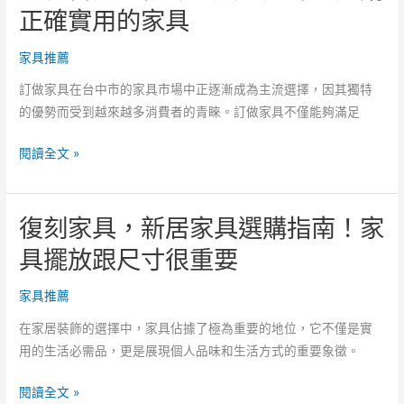
套
正確實用的家具
方
房
法！
家
家具推薦
具！
訂做家具在台中市的家具市場中正逐漸成為主流選擇，因其獨特
簡
的優勢而受到越來越多消費者的青睞。訂做家具不僅能夠滿足
單
卻
獨
閱讀全文 »
奢
特
華！
喜
復刻家具，新居家具選購指南！家
愛！
精
具擺放跟尺寸很重要
緻
家
家具推薦
具
在家居裝飾的選擇中，家具佔據了極為重要的地位，它不僅是實
的
用的生活必需品，更是展現個人品味和生活方式的重要象徵。
選
擇，
復
閱讀全文 »
選