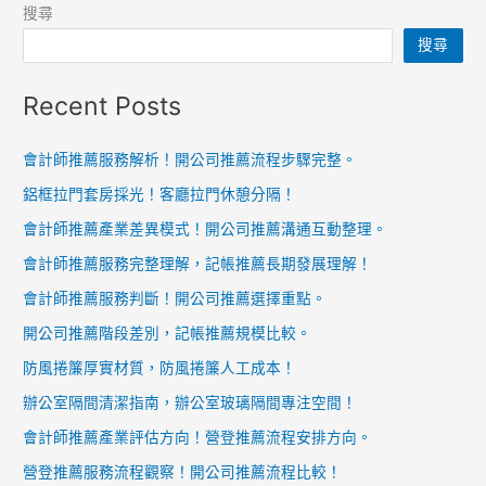
具！
搜尋
耐
搜尋
用
卻
Recent Posts
美
觀
會計師推薦服務解析！開公司推薦流程步驟完整。
鋁框拉門套房採光！客廳拉門休憩分隔！
會計師推薦產業差異模式！開公司推薦溝通互動整理。
會計師推薦服務完整理解，記帳推薦長期發展理解！
會計師推薦服務判斷！開公司推薦選擇重點。
開公司推薦階段差別，記帳推薦規模比較。
防風捲簾厚實材質，防風捲簾人工成本！
辦公室隔間清潔指南，辦公室玻璃隔間專注空間！
會計師推薦產業評估方向！營登推薦流程安排方向。
營登推薦服務流程觀察！開公司推薦流程比較！