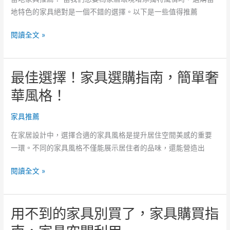
具！
很
地特色的家具絕對是一個不錯的選擇。以下是一些值得推薦
家
重
具
要
打
閱讀全文 »
價
造
格
舒
參
最佳選擇！家具選購指南，簡單奢
適
考！
居
華風格！
家！
選
家具推薦
對
在家居設計中，選擇合適的家具風格是提升居住空間美感的重要
理
一環。不同的家具風格不僅能展示居住者的品味，還能營造出
想
家
最
閱讀全文 »
具，
佳
多
選
樣
用不到的家具別買了，家具購買指
擇！
化
家
客