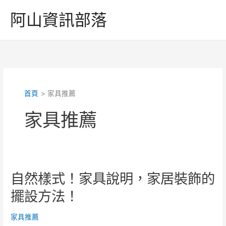
跳
阿山資訊部落
至
主
要
內
容
首頁
家具推薦
家具推薦
自然樣式！家具說明，家居裝飾的
擺設方法！
家具推薦