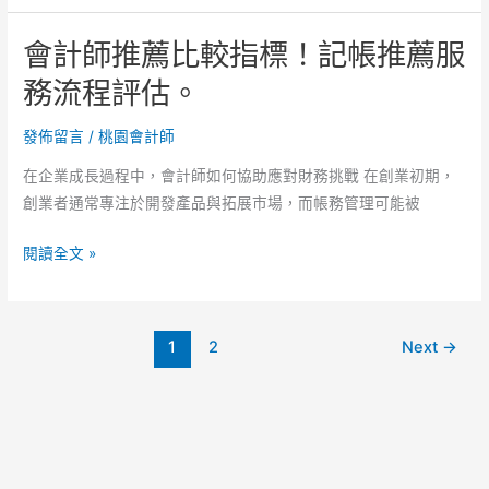
登
師
推
會計師推薦比較指標！記帳推薦服
推
薦
薦
務流程評估。
流
實
程
務
發佈留言
/
桃園會計師
說
案
明
在企業成長過程中，會計師如何協助應對財務挑戰 在創業初期，
例
整
創業者通常專注於開發產品與拓展市場，而帳務管理可能被
觀
理。
察！
會
閱讀全文 »
營
計
登
師
推
推
薦
1
2
Next
→
薦
疑
比
問
較
整
指
理。
標！