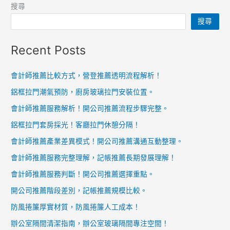
記
搜尋
帳
搜尋
推
薦
Recent Posts
服
務
會計師推薦比較方式，營登推薦透明流程解析！
流
鋁框拉門潮氣預防，廚房玻璃拉門安裝位置。
程
評
會計師推薦服務解析！開公司推薦流程步驟完整。
估。
鋁框拉門套房採光！客廳拉門休憩分隔！
會計師推薦產業差異模式！開公司推薦溝通互動整理。
會計師推薦服務完整理解，記帳推薦長期發展理解！
會計師推薦服務判斷！開公司推薦選擇重點。
開公司推薦階段差別，記帳推薦規模比較。
防風捲簾厚實材質，防風捲簾人工成本！
辦公室隔間清潔指南，辦公室玻璃隔間專注空間！