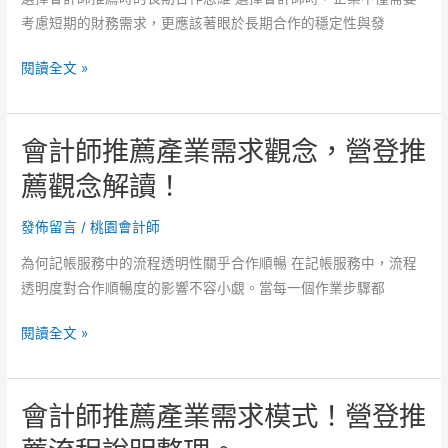
例
考慮短期的財務需求，更應該著眼於長期合作的穩定性與發
整
理！
會
閱讀全文 »
記
計
帳
師
推
會計師推薦產業需求觀念，營登推
推
薦
薦
薦觀念解讀！
流
合
程
作
發佈留言
/
桃園會計師
說
重
明。
為何記帳服務中的流程透明性關乎合作順暢 在記帳服務中，流程
視，
透明度對合作順暢度的影響不容小覷。當每一個作業步驟都
營
登
會
閱讀全文 »
推
計
薦
師
透
會計師推薦產業需求模式！營登推
推
明
薦
流