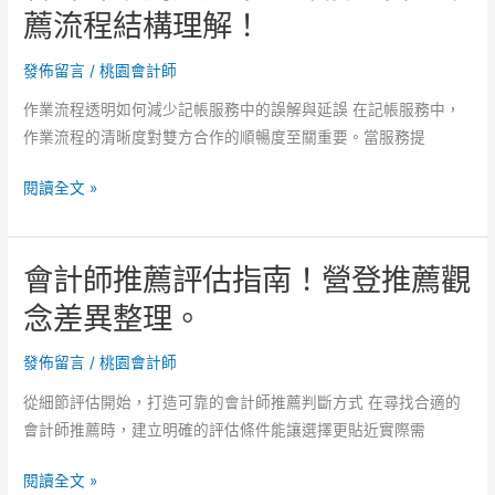
薦
薦流程結構理解！
流
創
程
業
發佈留言
/
桃園會計師
解
情
析！
作業流程透明如何減少記帳服務中的誤解與延誤 在記帳服務中，
境，
作業流程的清晰度對雙方合作的順暢度至關重要。當服務提
營
登
會
閱讀全文 »
推
計
薦
師
疑
會計師推薦評估指南！營登推薦觀
推
問
薦
念差異整理。
觀
應
察！
用
發佈留言
/
桃園會計師
案
從細節評估開始，打造可靠的會計師推薦判斷方式 在尋找合適的
例
會計師推薦時，建立明確的評估條件能讓選擇更貼近實際需
評
估！
會
閱讀全文 »
營