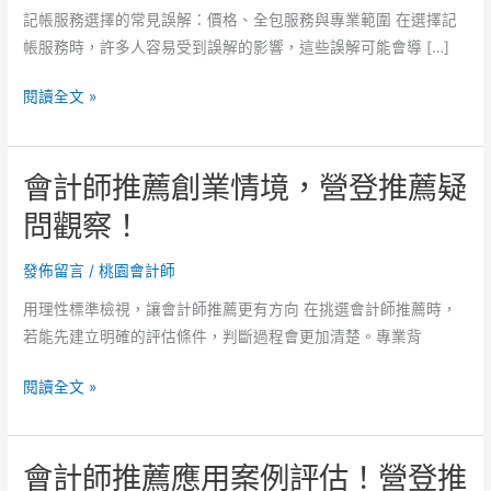
記帳服務選擇的常見誤解：價格、全包服務與專業範圍 在選擇記
帳服務時，許多人容易受到誤解的影響，這些誤解可能會導 […]
會
閱讀全文 »
計
師
會計師推薦創業情境，營登推薦疑
推
薦
問觀察！
比
較
發佈留言
/
桃園會計師
方
用理性標準檢視，讓會計師推薦更有方向 在挑選會計師推薦時，
式，
若能先建立明確的評估條件，判斷過程會更加清楚。專業背
營
登
會
閱讀全文 »
推
計
薦
師
透
會計師推薦應用案例評估！營登推
推
明