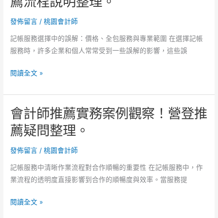
薦流程說明整理。
產
程
業
發佈留言
/
桃園會計師
方
需
向。
記帳服務選擇中的誤解：價格、全包服務與專業範圍 在選擇記帳
求
服務時，許多企業和個人常常受到一些誤解的影響，這些誤
觀
念，
會
閱讀全文 »
營
計
登
師
推
會計師推薦實務案例觀察！營登推
推
薦
薦
薦疑問整理。
觀
產
念
業
發佈留言
/
桃園會計師
解
需
讀！
記帳服務中清晰作業流程對合作順暢的重要性 在記帳服務中，作
求
業流程的透明度直接影響到合作的順暢度與效率。當服務提
模
式！
會
閱讀全文 »
營
計