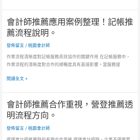
計
登
師
推
會計師推薦應用案例整理！記帳推
推
薦
薦
薦流程說明。
流
評
程
估
發佈留言
/
桃園會計師
結
指
構
作業流程清晰度對記帳服務高效協作的關鍵作用 在記帳服務中，
南！
理
作業流程的清晰度對合作的順暢度具有直接影響。當服務提
營
解！
登
會
閱讀全文 »
推
計
薦
師
觀
會計師推薦合作重視，營登推薦透
推
念
薦
明流程方向。
差
應
異
用
發佈留言
/
桃園會計師
整
案
理。
選擇會計師推薦時的長期合作思維 選擇會計師時，企業不僅需要