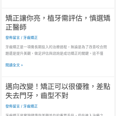
壞
師
正
絕
=
矯正讓你亮，植牙需評估，慎選矯
招！
投
矯
正醫師
資！
正
才
發佈留言
/
牙齒矯正
能
牙齒矯正是一項需長期投入的治療過程，無論是為了改善咬合問
正
題還是提升美觀，做足評估與諮詢是成功矯正的關鍵。這不僅
確
咬
矯
閱讀全文 »
合，
正
牙
讓
周
邁向改變！矯正可以很優雅，差點
你
維
亮，
失去門牙，齒型不對
護
植
成
牙
發佈留言
/
牙齒矯正
功，
需
咬
牙齒矯正是實現健康與美觀並存的重要手段，但在進入治療之