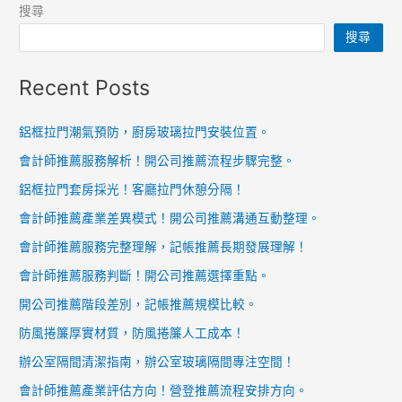
撇
搜尋
方
步，
搜尋
法！
少
吃
Recent Posts
糖
保
鋁框拉門潮氣預防，廚房玻璃拉門安裝位置。
護
會計師推薦服務解析！開公司推薦流程步驟完整。
牙
齒！
鋁框拉門套房採光！客廳拉門休憩分隔！
牙
會計師推薦產業差異模式！開公司推薦溝通互動整理。
齒
會計師推薦服務完整理解，記帳推薦長期發展理解！
歪
會計師推薦服務判斷！開公司推薦選擇重點。
斜
危
開公司推薦階段差別，記帳推薦規模比較。
機
防風捲簾厚實材質，防風捲簾人工成本！
辦公室隔間清潔指南，辦公室玻璃隔間專注空間！
會計師推薦產業評估方向！營登推薦流程安排方向。