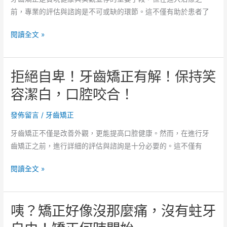
評
合
前，專業的評估與諮詢是不可或缺的環節。這不僅有助於患者了
估，
牙
慎
齒
邁
閱讀全文 »
選
問
向
矯
題
改
正
拒絕自卑！牙齒矯正有解！保持笑
變！
醫
矯
容潔白，口腔咬合！
師
正
可
發佈留言
/
牙齒矯正
以
牙齒矯正不僅是改善外觀，更能提高口腔健康。然而，在進行牙
很
齒矯正之前，進行詳細的評估與諮詢是十分必要的。這不僅有
優
雅，
拒
閱讀全文 »
差
絕
點
自
失
咦？矯正好像沒那麼痛，沒有蛀牙
卑！
去
牙
門