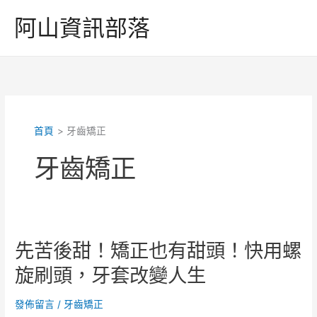
跳
阿山資訊部落
至
主
要
內
容
首頁
牙齒矯正
牙齒矯正
先苦後甜！矯正也有甜頭！快用螺
旋刷頭，牙套改變人生
發佈留言
/
牙齒矯正