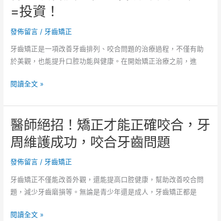
成
=投資！
頭，
功
牙
矯
發佈留言
/
牙齒矯正
套
正
改
牙齒矯正是一項改善牙齒排列、咬合問題的治療過程，不僅有助
的
變
於美觀，也能提升口腔功能與健康。在開始矯正治療之前，進
讚
人
嘆，
生
保
閱讀全文 »
常
持
見
咬
牙
醫師絕招！矯正才能正確咬合，牙
合
齒
度！
周維護成功，咬合牙齒問題
問
從
題！
此
發佈留言
/
牙齒矯正
笑
告
容
牙齒矯正不僅能改善外觀，還能提高口腔健康，幫助改善咬合問
別
不
題，減少牙齒磨損等。無論是青少年還是成人，牙齒矯正都是
牙
再
黃，
崩
醫
閱讀全文 »
矯