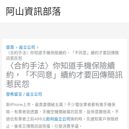
跳
阿山資訊部落
至
主
要
內
容
首頁
設立公司
〈合約手法〉你知道手機保險續約，「不同意」續約才要回傳簡
訊惹民怨
〈合約手法〉你知道手機保險續
約，「不同意」續約才要回傳簡訊
惹民怨
發佈留言
/
設立公司
新iPhone上市，最貴要價破五萬！不少電信業者都有推手機保
險，有業者就透露，手機空機價破萬的民眾，投保意願很高。不
過也有業者之前499元
如何設立公司
換約時，先通知客戶保險終
止，後來又傳簡訊說恢復，引發消費爭議。