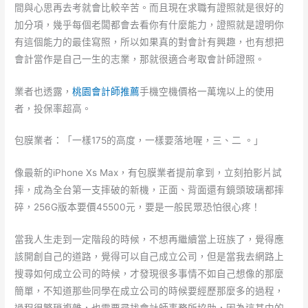
間與心思再去考就會比較辛苦。而且現在求職有證照就是很好的
加分項，幾乎每個老闆都會去看你有什麼能力，證照就是證明你
有這個能力的最佳寫照，所以如果真的對會計有興趣，也有想把
會計當作是自己一生的志業，那就很適合考取會計師證照。
業者也透露，
桃園會計師推薦
手機空機價格一萬塊以上的使用
者，投保率超高。
包膜業者：「一樣175的高度，一樣要落地喔，三、二 。」
像最新的iPhone Xs Max，有包膜業者提前拿到，立刻拍影片試
摔，成為全台第一支摔破的新機，正面、背面還有鏡頭玻璃都摔
碎，256G版本要價45500元，要是一般民眾恐怕很心疼！
當我人生走到一定階段的時候，不想再繼續當上班族了，覺得應
該開創自己的道路，覺得可以自己成立公司，但是當我去網路上
搜尋如何成立公司的時候，才發現很多事情不如自己想像的那麼
簡單，不知道那些同學在成立公司的時候要經歷那麼多的過程，