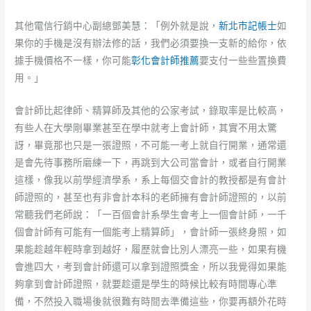
其他電信行銷中心副總鄧美慧：「例外就是說，
新北市記帳士
如
果你的手機是沒有辦法修的話，我們必須要換一支新的給你，依
據手機價格不一樣，你可能
彰化會計師推薦
要支付一些些置換費
用。」
會計師比起律師、精算師及其他的公家考試，錄取率是比較高，
有些人在大學剛畢業甚至在學中就考上會計師，其實不用太驚
訝，畢竟那也只是一張證照，不可能一考上就自行開業，通常還
是會先待事務所磨練一下，再跳到大公司當會計，或者自行開業
這樣，像我以前學經濟學系，系上每個交會計的教授都是有會計
師證照的，甚至也有非會計本科的老師擁有會計師證照的，以前
常聽我們老師說：「一百個會計系學生會考上一個會計師，一千
個會計師有可能有一個能考上精算師」，會計師一張終身照，如
果能趁越年輕時拿到越好，履歷就會比別人漂亮一些，如果有機
會進四大，考到會計師還可以拿到證照獎金，所以我覺得如果能
夠拿到會計師證照，就要趁還是學生的時候比較有時間專心準
備，不然投入職場後就很難有時間去準備這些，你要再額外花時