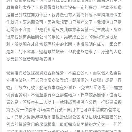
過程很繁瑣複雜，也需要尋找會計師事務所協助，因為這其中的
眉角真的太多了，我覺得賺錢如果沒有一定的夢想，根本不知道
是自己到底在努力什麼，我身邊也有人說為什麼不單純繼續做工
作就好，要來開公司，因為我想要自己當老闆了，我知道自己當
老闆很不容易，但是我知道只要我願意學習就一定會成功，所以
後來找到商業顧問公司的幫忙，讓我成立公司的過程算是很順
利，所以現在才能當我理想中的老闆，也讓我明白成立一家公司
是如此的不容易，過程雖然艱辛，但我也熬過來了，身邊的人也
從反對的聲音轉變為支持。
營登推薦若是採獨資或合夥經營，不設立公司，而以個人名義對
外接洽業務，可以只申請商業登記，即所謂的「商號」或是「行
號」。設立行號，登記資本額在25萬以下免會計師簽證，不需提
供資金證明，不需至銀行開立籌備帳戶，程序較為簡便。值得注
意的是，若股東有二人以上，就建議直接設立公司，行號建議獨
資(只有一位股東時)再設立行號。自用住宅可以申請成為營業地
址，只是之後房屋稅及地價稅需依辦公區域所佔總住宅面積的比
例去計算營業用的房屋稅率，最低需為總面積的六分之一。但若
是從事網路拍賣貨物之行號或公司，以自用住宅作營業登記之處