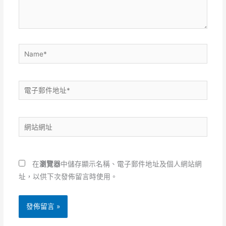
容...
Name*
電
子
郵
網
件
站
地
網
址
址
*
在
瀏覽器
中儲存顯示名稱、電子郵件地址及個人網站網
址，以供下次發佈留言時使用。