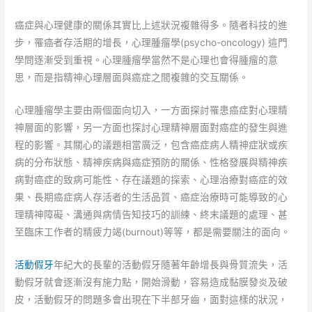
癌症與心理健康的關係其實比上述狀況複雜得多。隨者科技的進
步，罹癌者存活期的增長，心理腫瘤學(psycho-oncology) 這門
學問逐漸受到重視。心理腫瘤學當然不是心理也會得腫瘤的意
思，而是指精神心理層面與癌症之間複雜的交互關係。
心理腫瘤學主要由兩個面向切入，一方面探討罹患癌症對心理精
神層面的影響，另一方面也探討心理精神層面對癌症的發生與進
程的影響。其關心的議題相當廣泛，包含癌症病人精神症狀或疾
病的分布狀態、精神疾病與癌症預防的關係、性格發展與精神疾
病對癌症的致病可能性、存在議題的探索、心理治療對癌症的效
果、長期癌症病人存活者的生活品質、癌症治療時可能導致的心
理精神障礙、溝通與病情告知技巧的訓練、終末議題的處理、甚
至臨床工作者的精疲力竭(burnout)等等，都是需要關注的面向。
活動假牙
年紀大的長輩的活動假牙隨著年齡增長與骨質流失，活
動假牙就會逐漸沒有施力點，開始滑動，容易造成黏膜發炎及破
皮，活動假牙的問題多會出現在下半部牙齒，面對這樣的狀況，