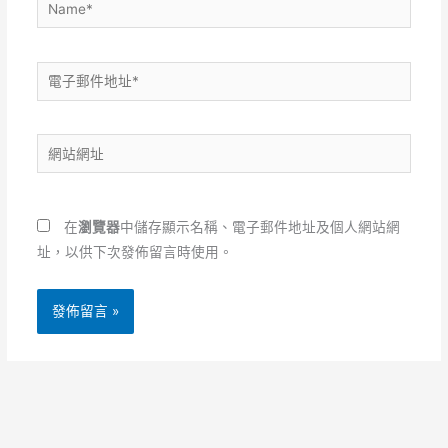
Name*
電
子
郵
網
件
站
地
網
址
址
*
在
瀏覽器
中儲存顯示名稱、電子郵件地址及個人網站網
址，以供下次發佈留言時使用。