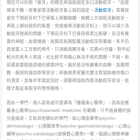
現在可以利用「植牙」的概念來協助固定全口活動假牙。「這道
理並不難，就像是幫活動假牙裝上鈕扣固定。
活動假牙
」其實就
是在下顎前牙的下巴骨裝上兩顆植體，植體上方搭配活動假牙，
再裝上類似鈕扣的裝置，完成後將活動假牙扣上，就可以減少活
動假牙跑掉的問題。下顎前牙的下巴骨因骨質比較硬，且沒有重
要的神經、血管通過，就算因長期配戴活動假牙而萎縮，多半仍
具放置人工牙根的條件，只須植兩顆牙齒，花費40分鐘，對年紀
較大的老年人來說，也比較不用擔心無法手術的問題。不過，術
前還是要經過詳細的健康評估，最好是沒有嚴重的血糖、血壓問
題、服用抗凝血劑等狀況；術後病患家屬也要注意協助維持傷口
的清潔。並每半年固定回診，請醫師協助改善活動假牙狀況，這
樣才能延長假牙的使用期限。
而此一學門，個人認為或可意譯為「腫瘤身心醫學」，因為這應
屬身心醫學(psychosomatic medicine) 的範疇，只不過身體的部
分是癌症，正如其他類似的學門，如心理皮膚學(psycho-
dermatology)、心理腸胃學(psycho-gastroenterology)、心理心
臟學(psycho-cardiology)(或稱雙心醫學)一樣，強調心理精神層