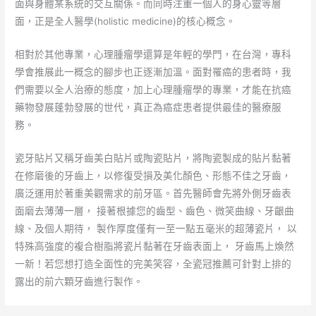
面與身體某系統的交互關係。而同時注重一個人的身心靈等層
面，正是全人醫學(holistic medicine)的核心概念。
相對於其他專業，心理腫瘤學還算是年輕的學門，在台灣，專科
學會推展此一概念的腳步也正逐漸加溫。面對罹癌的患者時，我
們需要以全人治療的態度，加上心理腫瘤學的專業，才能在抗癌
藥物發展蓬勃發展的世代，真正為癌症患者提供最佳的醫療服
務。
瓷牙貼片又稱牙齒美白貼片或陶瓷貼片，將陶瓷製成的貼片黏著
在修磨後的牙齒上，以修復受損及美化顏色、形態不佳之牙齒，
廣泛運用於著重美觀需求的前牙區。首先醫師會先將外側牙齒表
面磨去薄薄一層， 接著根據您的齒型、齒色、微笑曲線、牙齦曲
線、及個人期待， 製作厚度僅有一至一點五毫米的超薄瓷片， 以
特殊高強度的複合樹脂將瓷片黏著在牙齒表面上， 牙齒馬上煥然
一新！若您想打造全面性的完美笑容，全瓷冠推薦可針對上排的
露出的前六顆牙齒進行製作。