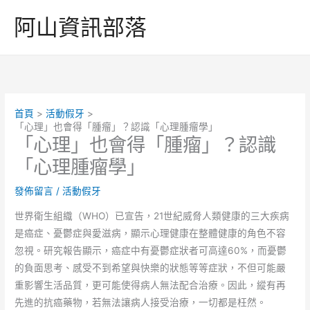
跳
阿山資訊部落
至
主
要
內
容
首頁
活動假牙
「心理」也會得「腫瘤」？認識「心理腫瘤學」
「心理」也會得「腫瘤」？認識
「心理腫瘤學」
發佈留言
/
活動假牙
世界衛生組織（WHO）已宣告，21世紀威脅人類健康的三大疾病
是癌症、憂鬱症與愛滋病，顯示心理健康在整體健康的角色不容
忽視。研究報告顯示，癌症中有憂鬱症狀者可高達60%，而憂鬱
的負面思考、感受不到希望與快樂的狀態等等症狀，不但可能嚴
重影響生活品質，更可能使得病人無法配合治療。因此，縱有再
先進的抗癌藥物，若無法讓病人接受治療，一切都是枉然。