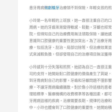
患牙周病
微創植牙
治療領不到保險，年輕女孩的煎
小玲是一名年輕的上班族，她一直很注重自己的口
周病。她的牙齒漸漸變得敏感、鬆動，牙齦也經常
院，但得知自己的治療費用無法領取保險，讓她感
意識到口腔健康的重要性更加突出。為了治療牙周
療，包括洗牙、刮治、局部切除等，但治療效果並
式來減輕負擔，但卻發現自己的治療項目無法獲得
小玲感到十分失落和煎熬，她認為自己一直很注重
司的支持。她開始對口腔健康的價值產生了質疑，
到牙周病對自己的影響，牙齒和牙齦問題不僅影響
療，不讓牙周病繼續擴散。對於像小玲這樣的患者
理賠標準、醫療機構的收費標準等各種因素，都可
牙周病這樣的疾病，治療需要長期、規律的治療和
中，小玲也體會到了口腔健康的重要性，她開始積