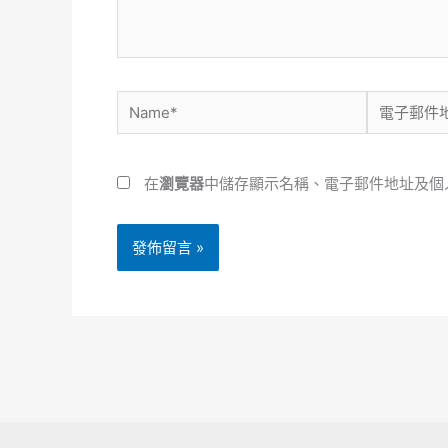
容...
Name*
電
子
郵
在
瀏覽器
中儲存顯示名稱、電子郵件地址及個
件
地
址
*