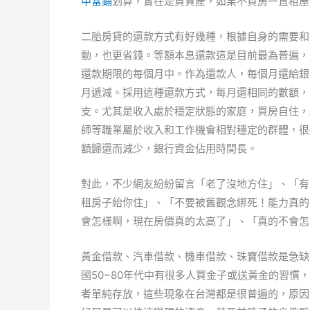
中當鋪
划算，實在是負資產，如果不買房一直租屋
二胎房貸的還款方式有好幾種，根據自身的需要和
動，也更省錢。等額本息還款這是目前最為普遍，
還款期限的每個月中。作為還款人，每個月還給銀
月遞減。採用這種還款方式，每月還相同的數額，
支。尤其是收入處於穩定狀態的家庭，買房自住，
師等職業屬於收入和工作機會相對穩定的群體，很
額歸還而減少，銀行資金佔用時間長。
對此，不少網友紛紛留言「老了沒地方住」、「有
租房子紿你住」、「不要被舊觀念綁死！能力真的
會怎樣啊，現在房價真的太高了」、「真的不會怎
黃金借款、汽車借款、機車借款、珠寶借款是急缺
國50~80年代中有很多人買金子或送黃金的習
者單純存放，這些現象在台灣都是很普遍的，原因