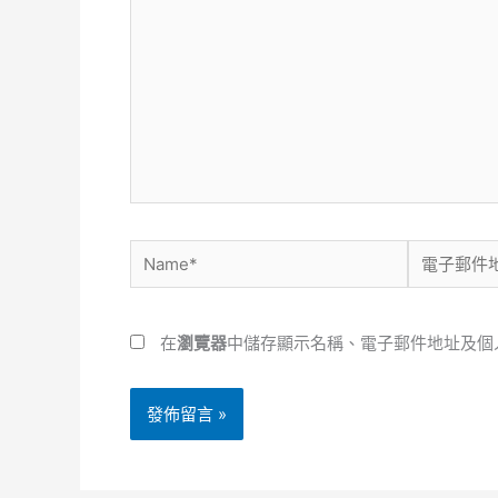
這
裡
輸
入
內
容...
Name*
電
子
郵
在
瀏覽器
中儲存顯示名稱、電子郵件地址及個
件
地
址
*