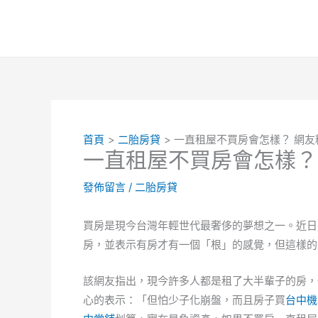
跳
至
主
要
內
容
首頁
二胎房貸
一直租屋不買房會怎樣？ 網友
一直租屋不買房會怎樣？
發佈留言
/
二胎房貸
買房是現今台灣年輕世代最奢侈的夢想之一。近日
房，並表示有房才有一個「根」的感覺，但這樣的
該網友指出，現今許多人都是租了大半輩子的房，
心的表示：「但怕少子化崩盤，而且房子買
台中機