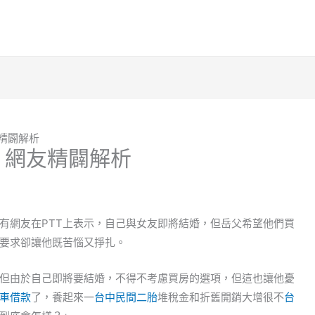
精闢解析
 網友精闢解析
有網友在PTT上表示，自己與女友即將結婚，但岳父希望他們買
要求卻讓他既苦惱又掙扎。
但由於自己即將要結婚，不得不考慮買房的選項，但這也讓他憂
車借款
了，養起來一
台中民間二胎
堆稅金和折舊開銷大增很不
台