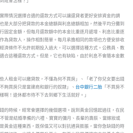
到底會怎樣？」
實際情況選擇合適的還款方式可以讓還貸者更好安排資金的調
也是大部分把貸款的本金總額與利息總額相加，然後平均分攤到
行固定金額，但每月還款額中的本金比重逐月遞增、利息比重逐
作為貸款人，操作相對簡單。每月承擔相同的款項也方便安排收
經濟條件不允許前期投入過大，可以選擇這種方式。公務員、教
適合這種還款方式。但是，它也有缺陷，由於利息不會隨本金數
些人租金可以繳貸款，不懂為何不買房」、「老了你兒女要出錢
不夠買房只是當建商和銀行的奴隸」、
台中銀行二胎
「不買房不
樣啊！退休都市待不下去到鄉下生活就好。」
錢的時候，經常會選擇的幾個選項。說到黃金回憶起過往，在民
慣，不管是結婚準備的六禮、寶寶的彌月、長輩的壽辰、當嫁妝或
是黃金這種東西，既保值又可以對抗通貨膨脹，當你急缺錢的時