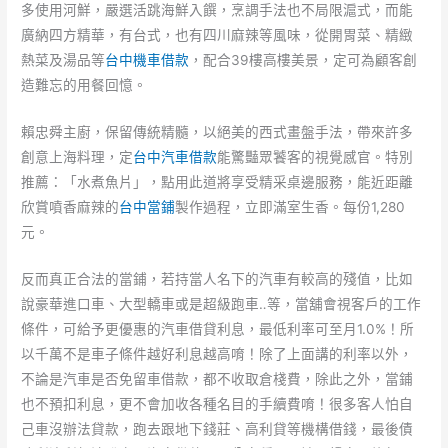
多使用河鮮，嚴選活跳海鮮入饌，烹調手法也不局限滬式，而能
廣納四方精華，有台式，也有四川麻辣等風味，從開胃菜、精緻
熱菜及湯品等
台中機車借款
，配合39樓高樓美景，定可為顧客創
造難忘的用餐回憶。
賴忠舜主廚，保留傳統精髓，以絕美的西式畫盤手法，帶來許多
創意上海料理，定
台中汽車借款
能驚豔眾饕客的視覺感官。特別
推薦：「水煮魚片」，點用此道將享受精采桌邊服務，能近距離
欣賞噴香麻辣的
台中當鋪
製作過程，立即滿室生香。每份1,280
元。
反而真正合法的當鋪，若持當人名下的汽車有較高的殘值，比如
說豪華進口車、大型轎車或是超級跑車‥等，當舖會視客戶的工作
條件，可給予更優惠的汽車借貸利息，最低利率可至月1.0%！所
以千萬不是車子條件越好利息越高唷！除了上面講的利率以外，
不論是汽車是否免留車借款，都不收取倉棧費，除此之外，當鋪
也不預扣利息，更不會加收各種名目的手續費唷！很多客人怕自
己車沒辦法貸款，跑去跟地下錢莊、高利貸等機構借錢，最後債