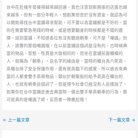
台中在近幾年發展得越來越迅速，我也注意到新開張的店面也越
來越多，但有一部分年輕人，想創業但苦於沒有資金，我認為可
以開始尋找台中當舖尋求幫助，可不要以為當鋪都是不好的，當
你在需要緊急用錢的時候，或是想要翻身的時候都是不錯的選
擇。說到當鋪，不知道各位有沒有聽過朝奉，可不是「嘲諷」別
人，挑釁的那個嘲諷哦，在以前當鋪這個詞是沒有的，古時候典
當的物品、型態、性質是大致相同的，而坐在當鋪前面櫃檯的
人，就稱為「朝奉」。這名字的緣由是，當時的櫃台為六呎高，
高櫃台除了安全保護作用，還有居高臨下的感覺，所以過去來典
當的人都會雙手高舉物品，類似於朝聖般的給予高高在櫃台的
人，也就有朝奉這個詞了。但是現今社會已經沒有人這樣說了，
如果你在台中當舖走進去典當時，做出雙手舉高朝奉的行為，那
可就真的是嘲諷了呢，反而會一陣尷尬哦！
←
上一篇文章
下一篇文章
→