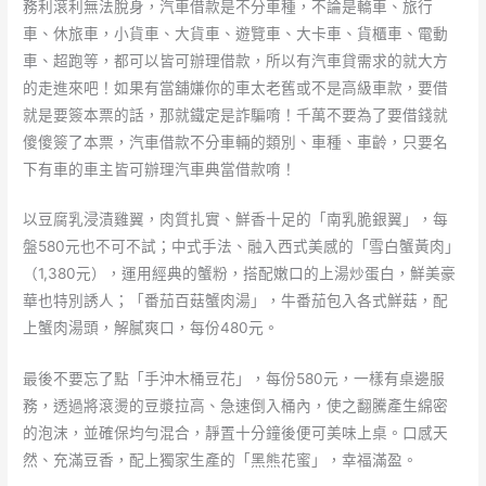
務利滾利無法脫身，汽車借款是不分車種，不論是轎車、旅行
車、休旅車，小貨車、大貨車、遊覽車、大卡車、貨櫃車、電動
車、超跑等，都可以皆可辦理借款，所以有汽車貸需求的就大方
的走進來吧！如果有當舖嫌你的車太老舊或不是高級車款，要借
就是要簽本票的話，那就鐵定是詐騙唷！千萬不要為了要借錢就
傻傻簽了本票，汽車借款不分車輛的類別、車種、車齡，只要名
下有車的車主皆可辦理汽車典當借款唷！
以豆腐乳浸漬雞翼，肉質扎實、鮮香十足的「南乳脆銀翼」，每
盤580元也不可不試；中式手法、融入西式美感的「雪白蟹黃肉」
（1,380元），運用經典的蟹粉，搭配嫩口的上湯炒蛋白，鮮美豪
華也特別誘人；「番茄百菇蟹肉湯」，牛番茄包入各式鮮菇，配
上蟹肉湯頭，解膩爽口，每份480元。
最後不要忘了點「手沖木桶豆花」，每份580元，一樣有桌邊服
務，透過將滾燙的豆漿拉高、急速倒入桶內，使之翻騰產生綿密
的泡沫，並確保均勻混合，靜置十分鐘後便可美味上桌。口感天
然、充滿豆香，配上獨家生產的「黑熊花蜜」，幸福滿盈。