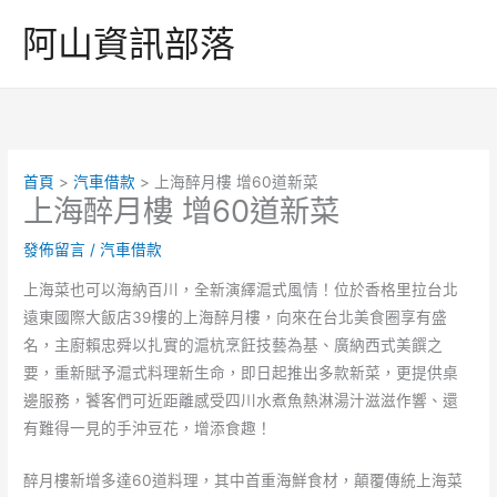
跳
阿山資訊部落
至
主
要
內
容
首頁
汽車借款
上海醉月樓 增60道新菜
上海醉月樓 增60道新菜
發佈留言
/
汽車借款
上海菜也可以海納百川，全新演繹滬式風情！位於香格里拉台北
遠東國際大飯店39樓的上海醉月樓，向來在台北美食圈享有盛
名，主廚賴忠舜以扎實的滬杭烹飪技藝為基、廣納西式美饌之
要，重新賦予滬式料理新生命，即日起推出多款新菜，更提供桌
邊服務，饕客們可近距離感受四川水煮魚熱淋湯汁滋滋作響、還
有難得一見的手沖豆花，增添食趣！
醉月樓新增多達60道料理，其中首重海鮮食材，顛覆傳統上海菜