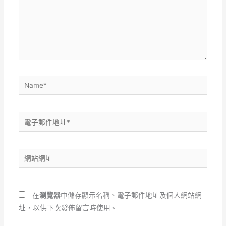
輸
入
內
容...
Name*
電
子
郵
網
件
站
地
網
址
址
*
在
瀏覽器
中儲存顯示名稱、電子郵件地址及個人網站網
址，以供下次發佈留言時使用。