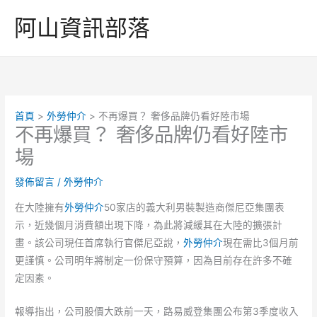
跳
阿山資訊部落
至
主
要
內
容
首頁
外勞仲介
不再爆買？ 奢侈品牌仍看好陸市場
不再爆買？ 奢侈品牌仍看好陸市
場
發佈留言
/
外勞仲介
在大陸擁有
外勞仲介
50家店的義大利男裝製造商傑尼亞集團表
示，近幾個月消費額出現下降，為此將減緩其在大陸的擴張計
畫。該公司現任首席執行官傑尼亞說，
外勞仲介
現在需比3個月前
更謹慎。公司明年將制定一份保守預算，因為目前存在許多不確
定因素。
報導指出，公司股價大跌前一天，路易威登集團公布第3季度收入