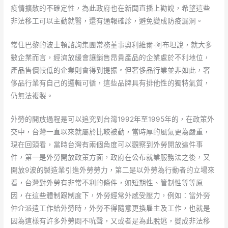
疫情擴散的不確定性，為此政府也在新聞直播上勸說，希望這些
非法移工可以主動就醫，還有通報確診，避免變成防疫漏洞。
常住巴黎的波士頓諮詢集團常務董事奧利維爾‧阿布坦說，就大多
數企業而言，經濟放緩會讓銷售昂貴產品的企業處於不利地位，
產品售價較低的企業則會得到提振。但奢侈品行業並非如此，奢
侈品行業有自己的邏輯可循，這些品牌具有排他性的獨特氣質，
仍無法複製。
外勞的開放過程是可以追究到台灣1992年至1995年的，在政策外
交中，台灣一直以來就屬於比較被動，當時厚的風氣更為嚴重，
現在回頭看，當時台灣有兩個角度可以觀察到外勞開放這件事
件，第一是外勞開放政策方面，政府在公布就業服務法之後，又
開放9波的製造業引進外勞勞力，第二是以外勞為行動者的立場來
看，台灣對外勞有非常不利的條件，如短期性、管制性等等原
因，在這些體制跟制度下，外勞經常外感受壓力，例如：當外勞
仲介派遣工作給外勞時，外勞不得隨意更換雇主及工作，也就是
因為這樣有許多外勞悶不吭聲，又或者是為此脫逃，變成非法移