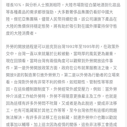
增長10%，與分析人士預測相符，大陸市場對從白蘭地酒到化妝品
等各種產品的需求都很強勁，大多數奢侈品集團仍看好中國大
陸。傑尼亞集團稱，儘管人民幣持續貶值，該公司讓旗下產品在
大陸的售價保持穩定態勢，將有助於吸引對在國外揮霍持保守態
度的大陸消費者。
外勞的開放過程是可以追究到台灣1992年至1995年的，在政策外
交中，台灣一直以來就屬於比較被動，當時厚的風氣更為嚴重，
現在回頭看，當時台灣有兩個角度可以觀察到外勞開放這件事
件，第一是外勞開放政策方面，政府在公布就業服務法之後，又
開放9波的製造業引進外勞勞力，第二是以外勞為行動者的立場來
看，台灣對外勞有非常不利的條件，如短期性、管制性等等原
因，在這些體制跟制度下，外勞經常外感受壓力，例如：當外勞
仲介派遣工作給外勞時，外勞不得隨意更換雇主及工作，也就是
因為這樣有許多外勞悶不吭聲，又或者是為此脫逃，變成非法移
工，也有可能藏匿於其他工作等等，至今台灣依然有這樣的問題
無法解決，有許多非法移工在台躲藏，就連外勞仲介也難以勸說
或事加以輔導，加上這次因為疫情的關係，這些非法移工會造成