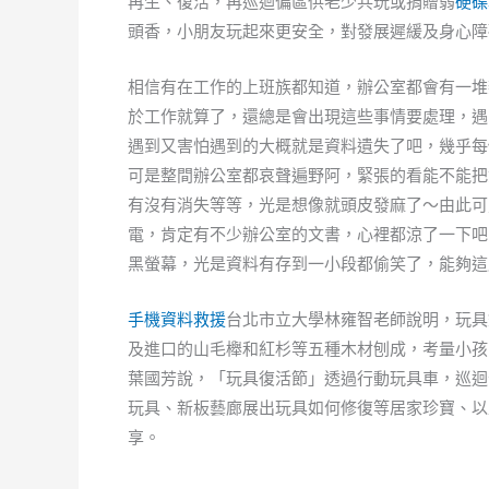
再生、復活，再巡迴偏區供老少共玩或捐贈弱
硬碟
頭香，小朋友玩起來更安全，對發展遲緩及身心障
相信有在工作的上班族都知道，辦公室都會有一堆
於工作就算了，還總是會出現這些事情要處理，遇
遇到又害怕遇到的大概就是資料遺失了吧，幾乎每
可是整間辦公室都哀聲遍野阿，緊張的看能不能把
有沒有消失等等，光是想像就頭皮發麻了～由此可
電，肯定有不少辦公室的文書，心裡都涼了一下吧
黑螢幕，光是資料有存到一小段都偷笑了，能夠這
手機資料救援
台北市立大學林雍智老師說明，玩具
及進口的山毛櫸和紅杉等五種木材刨成，考量小孩
葉國芳說，「玩具復活節」透過行動玩具車，巡迴
玩具、新板藝廊展出玩具如何修復等居家珍寶、以
享。