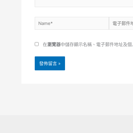
Name*
電
子
郵
在
瀏覽器
中儲存顯示名稱、電子郵件地址及個
件
地
址
*