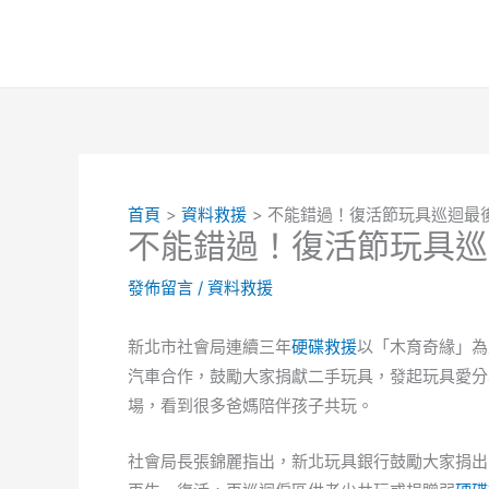
跳
至
主
要
內
容
首頁
資料救援
不能錯過！復活節玩具巡迴最
不能錯過！復活節玩具巡
發佈留言
/
資料救援
新北市社會局連續三年
硬碟救援
以「木育奇緣」為
汽車合作，鼓勵大家捐獻二手玩具，發起玩具愛分
場，看到很多爸媽陪伴孩子共玩。
社會局長張錦麗指出，新北玩具銀行鼓勵大家捐出