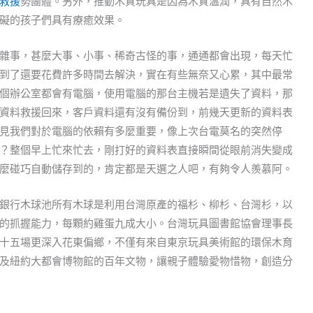
救援
勢團體。另外，推動木質玩具是因為木質溫潤，具有自然木
礙的孩子們具有療癒效果。
雜事，甚麼大事、小事、稀奇古怪的事，通通都會出現，每天忙
到了還要花費許多時間去解決，實在有些無奈又心累，其中最常
個辦公室都會有電腦，使用電腦的那台主機若是遺失了資料，那
資料救援回來，客戶資料還有沒有備份到，前幾天更新的資料表
見我們對於電腦的依賴有多麼重要，像上次台電莫名的突然停
？整個早上忙來忙去，剛打好的資料表直接瞬間從眼前消失變成
麼碰巧自動儲存到的，肯定都是天選之人吧，有夠令人羨慕阿。
銀行木球池所有木球是利用台灣原產的福杉、柳杉、台灣杉，以
的抓握能力，每顆約雞蛋九成大小。台灣玩具圖書館協會理事長
十五場更深入花東偏鄉，不僅有來自東京玩具美術館的環保木育
及紐約大都會博物館的百年文物，讓親子體驗愛物惜物，創造分