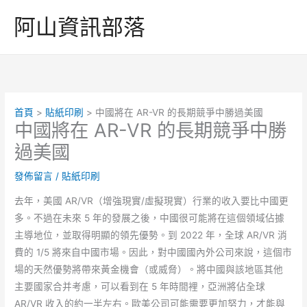
跳
阿山資訊部落
至
主
要
內
容
首頁
貼紙印刷
中國將在 AR-VR 的長期競爭中勝過美國
中國將在 AR-VR 的長期競爭中勝
過美國
發佈留言
/
貼紙印刷
去年，美國 AR/VR（增強現實/虛擬現實）行業的收入要比中國更
多。不過在未來 5 年的發展之後，中國很可能將在這個領域佔據
主導地位，並取得明顯的領先優勢。到 2022 年，全球 AR/VR 消
費的 1/5 將來自中國市場。因此，對中國國內外公司來說，這個市
場的天然優勢將帶來黃金機會（或威脅）。將中國與該地區其他
主要國家合并考慮，可以看到在 5 年時間裡，亞洲將佔全球
AR/VR 收入的約一半左右。歐美公司可能需要更加努力，才能與