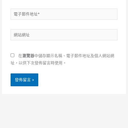
電
子
郵
網
件
站
地
網
址
址
*
在
瀏覽器
中儲存顯示名稱、電子郵件地址及個人網站網
址，以供下次發佈留言時使用。