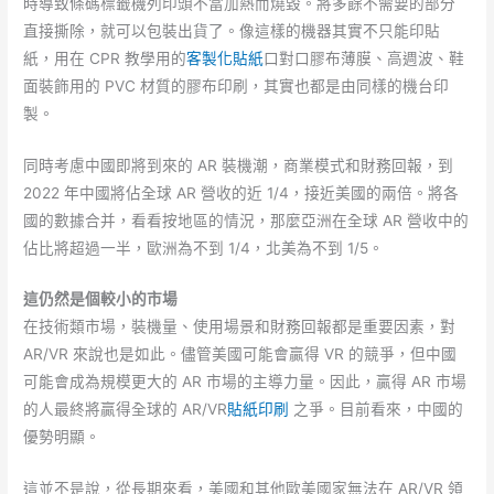
時導致條碼標籤機列印頭不當加熱而燒毀。將多餘不需要的部分
直接撕除，就可以包裝出貨了。像這樣的機器其實不只能印貼
紙，用在 CPR 教學用的
客製化貼紙
口對口膠布薄膜、高週波、鞋
面裝飾用的 PVC 材質的膠布印刷，其實也都是由同樣的機台印
製。
同時考慮中國即將到來的 AR 裝機潮，商業模式和財務回報，到
2022 年中國將佔全球 AR 營收的近 1/4，接近美國的兩倍。將各
國的數據合并，看看按地區的情況，那麼亞洲在全球 AR 營收中的
佔比將超過一半，歐洲為不到 1/4，北美為不到 1/5。
這仍然是個較小的市場
在技術類市場，裝機量、使用場景和財務回報都是重要因素，對
AR/VR 來說也是如此。儘管美國可能會贏得 VR 的競爭，但中國
可能會成為規模更大的 AR 市場的主導力量。因此，贏得 AR 市場
的人最終將贏得全球的 AR/VR
貼紙印刷
之爭。目前看來，中國的
優勢明顯。
這並不是說，從長期來看，美國和其他歐美國家無法在 AR/VR 領