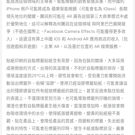
能成為這個領域的主導者。智能眼鏡的銷售緊隨其後，而中國的
iPhone 用戶可能將成為 蘋果智能眼鏡（可能會名為 iGlass）長期
領先地位的關鍵。騰訊則可能在 AR 廣告這個第三大商業模式中處
於優勢地位，這可以解釋為何騰訊在這個領域 與阿里巴巴展開競
爭（不過在國際上，Facebook Camera Effects 可能獲得更多收
入）。這還沒有算上中國 iOS 和 Android AR 應用商店的收入（包
括遊戲和非遊戲），企業 AR，以及基於位置的 AR 娛樂服務。
貼紙印刷的自黏標籤貼紙含有背膠，因為包裝的關係，大多採用
成捲側放的方式，台灣的高溫環境，不利於自黏標籤的保存，當
環境溫度達到25°C以上時，膠性就會軟化，受到重力影響開始流
動溢出標籤外，俗稱”溢膠”，使用已經溢膠標籤貼紙，可能會讓溢
出的殘膠遺留在所有經過標籤紙的路徑上，甚至反過來黏住貼紙
的表面上，不僅環境受到污染，也可能導致標籤列印機的損壞。
潮溼也會對自黏標籤產生極大傷害，當溼度增加時，紙張就會開
始吸收環境中的水份，使得紙張變黃變軟，變黃的貼紙極不美
觀，貼在產品上，會降低產品的質感，而變軟的標籤，失去紙張
應有的特性，可能會在標籤列印時，發生卡紙或黏標狀況，嚴重