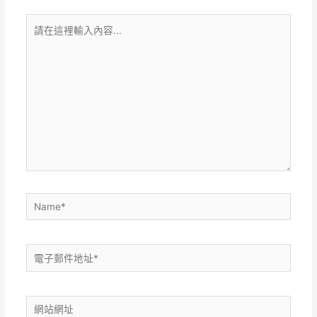
請
在
這
裡
輸
入
內
容...
Name*
電
子
郵
網
件