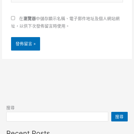
站
地
網
址
址
*
在
瀏覽器
中儲存顯示名稱、電子郵件地址及個人網站網
址，以供下次發佈留言時使用。
搜尋
搜尋
Recent Posts