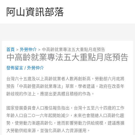
跳
阿山資訊部落
至
主
要
內
容
首頁
外勞仲介
中高齡就業專法五大重點月底預告
中高齡就業專法五大重點月底預告
發佈留言
/
外勞仲介
台灣六十五歲及以上高齡就業者人數再創新高，勞動部六月底將
預告「中高齡暨高齡就業專法」草案，學者建議，政府在改善年
齡歧視的作法上，應提出更具體且積極的作為。
國家發展委員會人口推估報告指出，台灣十五至六十四歲的工作
年齡人口自二○一六年起開始減少，未來也會隨總人口高齡化趨
勢，使勞動力漸趨高齡化，進而影響勞動力供給規模，建議應擴
大勞動供給來源，並強化高齡人力資源運用。