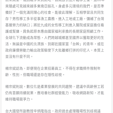
來隨處可見越來越多東南亞臉孔。身處多元環境的我們，是否準
備好了一個充滿同理心的社會，能彼此理解，互相學習且共同生
存？男性移工多半從事漁工農務、進入工地或工廠，彌補了台灣
基層勞力的缺口；將近九成的女性移工則進入醫院或家庭擔任看
護或幫傭，肩負起原本應由國家福利承擔的長期家庭照顧工作。
全球化下流動成為常態，人們跨越城鄉甚至國界以獲取更好的生
活，無論是中國的北漂族、到鄰近國家當「台幹」的青年，或在
政府廉價勞動力輸出政策驅使下大批離鄉打拼的印尼人，本質上
並沒有什麼不同。
楊宗斌認為，即便現在企業招募員工，不得在求職條件限制年
齡、性別，但職場還是存在隱性歧視。
楊宗斌則說，數位化是產業發展的共同趨勢，建議中高齡勞工若
仍有意願持續就業，應培養社群經營能力、吸收網路新知，才能
維持職場競爭力。
台大國發所副教授辛炳隆指出，政府過去處理職場性別歧視議