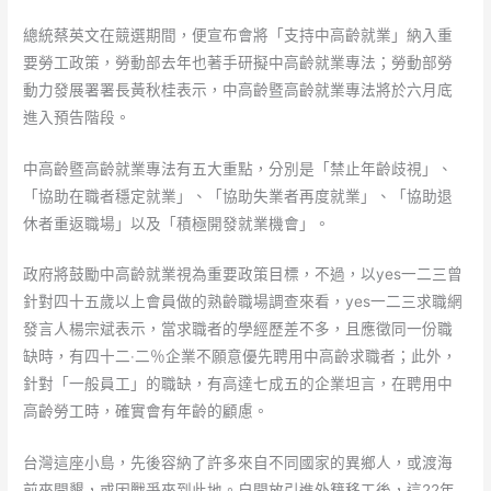
總統蔡英文在競選期間，便宣布會將「支持中高齡就業」納入重
要勞工政策，勞動部去年也著手研擬中高齡就業專法；勞動部勞
動力發展署署長黃秋桂表示，中高齡暨高齡就業專法將於六月底
進入預告階段。
中高齡暨高齡就業專法有五大重點，分別是「禁止年齡歧視」、
「協助在職者穩定就業」、「協助失業者再度就業」、「協助退
休者重返職場」以及「積極開發就業機會」。
政府將鼓勵中高齡就業視為重要政策目標，不過，以yes一二三曾
針對四十五歲以上會員做的熟齡職場調查來看，yes一二三求職網
發言人楊宗斌表示，當求職者的學經歷差不多，且應徵同一份職
缺時，有四十二‧二％企業不願意優先聘用中高齡求職者；此外，
針對「一般員工」的職缺，有高達七成五的企業坦言，在聘用中
高齡勞工時，確實會有年齡的顧慮。
台灣這座小島，先後容納了許多來自不同國家的異鄉人，或渡海
前來開墾，或因戰爭來到此地。自開放引進外籍移工後，這22年