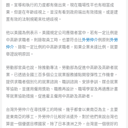
題，宣導和執行的力度都有做出來，現在職場性平也有相當成
果，但是在年齡歧視上，並沒有看到政府端出有效措施，或是建
置有效的法制規範來杜絕歧視。
他以美國為例表示，美國規定公司應徵者當中，若有一定比例是
中高齡求職者，則錄取員工時，也要符合比
外勞仲介
例原則
外勞
仲介
、錄取一定比例的中高齡求職者，如果企業未達比例，就要
舉證說明原因。
勞動部官員也說，除推動專法，勞動部為促進中高齡及高齡者就
業，已透過全國三百多個公立就業服務據點開發彈性工作機會，
提供求職者個別化的就業諮詢、職訓諮詢、安排參訓、媒合就業
等協助，並運用僱用獎助、職務再設計、職場學習及再適應計畫
等就業協助措施，促進雇主僱用中高齡及高齡者。
台灣外勞仲介在尋找移工的時候，幾乎都會以東南亞為主，主要
是東南亞的移工，外勞仲介比較好派遣外，對於他們來說台灣也
算是一個優選目標國家，除了日本澳洲之外，台灣是一個很好的