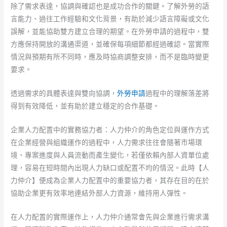
除了需求表達，協調與確認也是成功合作的關鍵。了解外勞的語
言能力、過往工作經驗和文化背景，有助於減少語言障礙或文化
誤解，並能協助雙方建立合理的期望。在外勞申請的過程中，雙
方應保持開放的溝通渠道，並確保每項細節都經過確認。當實際
情況與預期有所不同時，應及時協商調整安排，而不是臨時變更
要求。
透過需求的具體表達與雙向協調，
外勞申請
過程中的理解落差將
得到有效降低，並有助於建立穩定的合作基礎。
企業人力配置中的實務協力者：人力仲介的角色定位與運作方式
在企業經營與組織運作的過程中，人力需求往往會隨著市場環
境、專案進度與人員流動而產生變化，若僅依賴內部人資單位處
理，容易在短時間內出現人力缺口或配置不均的情況。此時【人
力仲介】便成為企業人力配置中的重要協力者，其存在目的在於
協助企業更有效率地連結外部人力資源，維持用人彈性。
在人力配置的實際運作上，人力仲介通常會先與企業進行需求溝