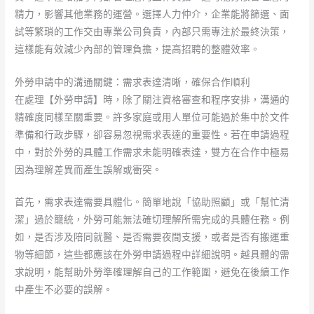
精力，影響其他業務的運營。選擇人力仲介，企業能將篩選、面
試等繁瑣的工作交由專業公司負責，內部只需專注於最終決策，
這樣能有效減少內部的管理負擔，提高招聘的整體效率。
外勞申請中的溝通關鍵：需求表達清晰，確保合作順利
在處理【外勞申請】時，除了關注資格審查和程序安排，溝通的
精確度同樣至關重要。許多家庭或用人單位可能過於集中於文件
準備和行政步驟，卻容易忽視需求表達的重要性。若在申請過程
中，對於外勞的具體工作需求未能明確表達，雙方在合作中極易
因為理解差異而產生誤解或衝突。
首先，需求表達需要具體化。簡單地說「協助照顧」或「幫忙清
潔」過於籠統，外勞可能無法確切理解所需完成的具體任務。例
如，是否涉及陪同就醫、是否需要夜間支援，或者是否有搬運重
物等細節，這些都應該在外勞申請過程中詳細說明。越具體的需
求說明，能幫助外勞準確理解自己的工作範圍，避免在後續工作
中產生不必要的誤解。