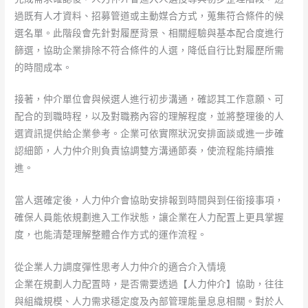
過既有人才資料、招募管道或主動媒合方式，蒐集符合條件的候
選名單。此階段會先針對履歷背景、相關經驗與基本配合度進行
篩選，協助企業排除不符合條件的人選，降低自行比對履歷所需
的時間成本。
接著，仲介單位會與候選人進行初步溝通，確認其工作意願、可
配合的到職時程，以及對職務內容的理解程度，並將整理後的人
選資訊提供給企業參考。企業可依實際狀況安排面談或進一步確
認細節，人力仲介則負責協調雙方溝通節奏，使流程能持續推
進。
當人選確定後，人力仲介會協助安排報到時間與到任銜接事項，
確保人員能依規劃進入工作狀態，讓企業在人力配置上更具掌握
度，也能清楚理解整體合作方式的運作流程。
從企業人力調度彈性思考人力仲介的適合介入情境
企業在規劃人力配置時，是否需要透過【人力仲介】協助，往往
與組織規模、人力需求穩定度及內部管理能量息息相關。對於人