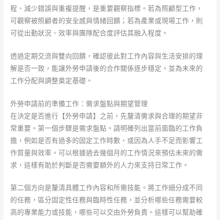
程、減少錯誤與重複提醒，是重要觀察指標。若為照顧型工作，
可觀察被照顧者的安全感與情緒回饋；若為產業或現場工作，則
可從出勤狀況、效率與團隊配合度評估其融入程度。
透過定期交流與雙向回饋，確認彼此對工作內容與生活安排的理
解是否一致，能讓外勞申請後的合作關係逐步穩定，並為未來的
工作分配與調整奠定基礎。
外勞申請前的準備工作：需求盤點與期望管理
在決定是否進行【外勞申請】之前，先釐清需求與合理的期望非
常重要。第一個步驟是需求盤點。請明確列出當前面臨的工作負
擔，例如是否有過多的固定工作時數，或因為人手不足而影響工
作質量與效率。可以根據過去幾個月的工作情況來預估未來的需
求，這樣有助於判斷是否需要額外的人力來支持日常工作。
第二個方向是釐清具體工作內容和所需技能。將工作細分成不同
的任務，區分固定性任務與臨時性任務，並分析哪些任務需要較
高的專業能力或技能，哪些可以交由外勞負責。這樣可以幫助確