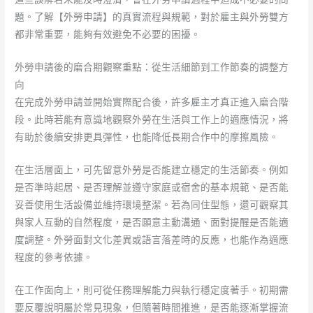
題。了解【外勞申請】的真實流程與規範，對於雇主與外勞雙方
都非常重要，能夠有效避免不必要的困擾。
外勞申請後的磨合期觀察重點：從生活細節到工作節奏的調整方
向
在完成外勞申請並開始實際配合後，許多雇主才真正進入磨合階
段。此時若能有意識地觀察外勞在生活與工作上的適應情況，將
有助於後續安排更具彈性，也能降低長期合作中的摩擦風險。
在生活層面上，可先留意外勞是否能建立穩定的生活節奏。例如
是否準時起居、是否理解並遵守家庭或宿舍的基本規範、是否能
妥善使用生活設備並維持環境整潔。若為同住型態，還可觀察其
與家人互動的自然程度，是否願意主動溝通、面對提醒是否能適
度調整。外勞面對文化差異或語言落差時的反應，也能作為適應
程度的參考依據。
在工作面向上，則可從任務理解能力與執行穩定度著手。初期需
要反覆說明屬於常見現象，但隨著時間推進，是否能逐漸掌握流