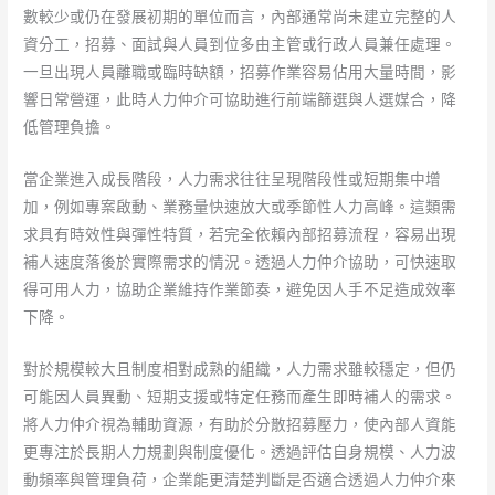
數較少或仍在發展初期的單位而言，內部通常尚未建立完整的人
資分工，招募、面試與人員到位多由主管或行政人員兼任處理。
一旦出現人員離職或臨時缺額，招募作業容易佔用大量時間，影
響日常營運，此時人力仲介可協助進行前端篩選與人選媒合，降
低管理負擔。
當企業進入成長階段，人力需求往往呈現階段性或短期集中增
加，例如專案啟動、業務量快速放大或季節性人力高峰。這類需
求具有時效性與彈性特質，若完全依賴內部招募流程，容易出現
補人速度落後於實際需求的情況。透過人力仲介協助，可快速取
得可用人力，協助企業維持作業節奏，避免因人手不足造成效率
下降。
對於規模較大且制度相對成熟的組織，人力需求雖較穩定，但仍
可能因人員異動、短期支援或特定任務而產生即時補人的需求。
將人力仲介視為輔助資源，有助於分散招募壓力，使內部人資能
更專注於長期人力規劃與制度優化。透過評估自身規模、人力波
動頻率與管理負荷，企業能更清楚判斷是否適合透過人力仲介來