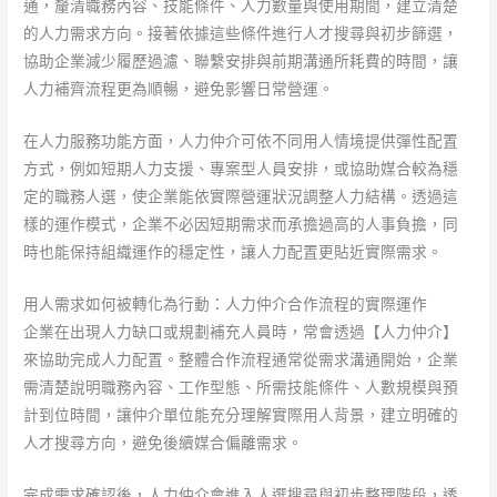
通，釐清職務內容、技能條件、人力數量與使用期間，建立清楚
的人力需求方向。接著依據這些條件進行人才搜尋與初步篩選，
協助企業減少履歷過濾、聯繫安排與前期溝通所耗費的時間，讓
人力補齊流程更為順暢，避免影響日常營運。
在人力服務功能方面，人力仲介可依不同用人情境提供彈性配置
方式，例如短期人力支援、專案型人員安排，或協助媒合較為穩
定的職務人選，使企業能依實際營運狀況調整人力結構。透過這
樣的運作模式，企業不必因短期需求而承擔過高的人事負擔，同
時也能保持組織運作的穩定性，讓人力配置更貼近實際需求。
用人需求如何被轉化為行動：人力仲介合作流程的實際運作
企業在出現人力缺口或規劃補充人員時，常會透過【人力仲介】
來協助完成人力配置。整體合作流程通常從需求溝通開始，企業
需清楚說明職務內容、工作型態、所需技能條件、人數規模與預
計到位時間，讓仲介單位能充分理解實際用人背景，建立明確的
人才搜尋方向，避免後續媒合偏離需求。
完成需求確認後，人力仲介會進入人選搜尋與初步整理階段，透