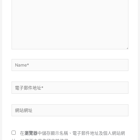
裡
輸
入
內
容...
Name*
電
子
郵
網
件
站
地
網
址
址
*
在
瀏覽器
中儲存顯示名稱、電子郵件地址及個人網站網