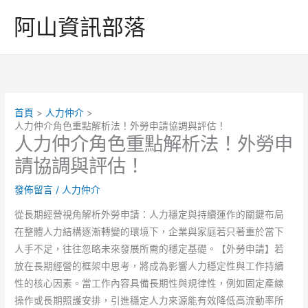
跳
阿山資訊部落
至
主
要
內
容
首頁
人力仲介
人力仲介角色重點解析法！外勞申請協調與評估！
人力仲介角色重點解析法！外勞申
請協調與評估！
發佈留言
/
人力仲介
從長期經營視角解析外勞申請：人力穩定與持續運作的關鍵布局
在整體人力結構逐漸轉變的環境下，企業與家庭若只著重於當下
人手不足，往往忽略未來發展所需的穩定基礎。【外勞申請】若
放在長期經營的框架中思考，將成為影響人力穩定性與工作持續
性的核心因素。當工作內容具備長期性與規律性，例如固定產線
操作或長期照護安排，引進穩定人力來源能有效降低高流動率所