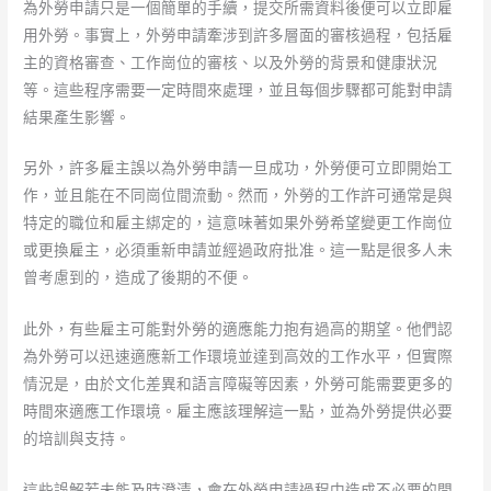
為外勞申請只是一個簡單的手續，提交所需資料後便可以立即雇
用外勞。事實上，外勞申請牽涉到許多層面的審核過程，包括雇
主的資格審查、工作崗位的審核、以及外勞的背景和健康狀況
等。這些程序需要一定時間來處理，並且每個步驟都可能對申請
結果產生影響。
另外，許多雇主誤以為外勞申請一旦成功，外勞便可立即開始工
作，並且能在不同崗位間流動。然而，外勞的工作許可通常是與
特定的職位和雇主綁定的，這意味著如果外勞希望變更工作崗位
或更換雇主，必須重新申請並經過政府批准。這一點是很多人未
曾考慮到的，造成了後期的不便。
此外，有些雇主可能對外勞的適應能力抱有過高的期望。他們認
為外勞可以迅速適應新工作環境並達到高效的工作水平，但實際
情況是，由於文化差異和語言障礙等因素，外勞可能需要更多的
時間來適應工作環境。雇主應該理解這一點，並為外勞提供必要
的培訓與支持。
這些誤解若未能及時澄清，會在外勞申請過程中造成不必要的問