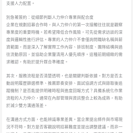
支援人力配置。
別急著簽約：從細節判斷人力仲介專業與配合度
企業在規劃招募合作時，與人力仲介的第一次接觸往往就是觀察
專業度的重要時機。若希望降低合作風險，可先從需求訪談的深
度與邏輯性進行評估。專業的人力仲介不會僅詢問職缺名稱與薪
資範圍，而是深入了解實際工作內容、排班制度、團隊結構與過
往流動原因，並協助企業釐清用人優先順序。這種前期細緻的需
求確認，有助於提升媒合準確度。
其次，服務流程是否清楚透明，也是關鍵判斷依據。對方是否主
動說明履歷篩選標準、推薦節奏安排、面試協調方式與錄取後追
蹤機制？是否能提供明確時程與進度回報方式？具備系統化作業
流程的人力仲介，通常在內部管理與資訊整合上較為成熟，有助
於減少雙方溝通落差。
在溝通方式方面，也能辨識專業差異。當企業提出條件與市場現
況不符時，對方是否客觀說明招募難度並提出調整建議，而非一