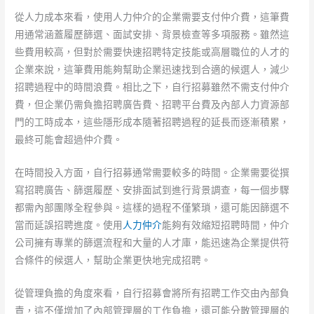
從人力成本來看，使用人力仲介的企業需要支付仲介費，這筆費
用通常涵蓋履歷篩選、面試安排、背景檢查等多項服務。雖然這
些費用較高，但對於需要快速招聘特定技能或高層職位的人才的
企業來說，這筆費用能夠幫助企業迅速找到合適的候選人，減少
招聘過程中的時間浪費。相比之下，自行招募雖然不需支付仲介
費，但企業仍需負擔招聘廣告費、招聘平台費及內部人力資源部
門的工時成本，這些隱形成本隨著招聘過程的延長而逐漸積累，
最終可能會超過仲介費。
在時間投入方面，自行招募通常需要較多的時間。企業需要從撰
寫招聘廣告、篩選履歷、安排面試到進行背景調查，每一個步驟
都需內部團隊全程參與。這樣的過程不僅繁瑣，還可能因篩選不
當而延誤招聘進度。使用
人力仲介
能夠有效縮短招聘時間，仲介
公司擁有專業的篩選流程和大量的人才庫，能迅速為企業提供符
合條件的候選人，幫助企業更快地完成招聘。
從管理負擔的角度來看，自行招募會將所有招聘工作交由內部負
責，這不僅增加了內部管理層的工作負擔，還可能分散管理層的