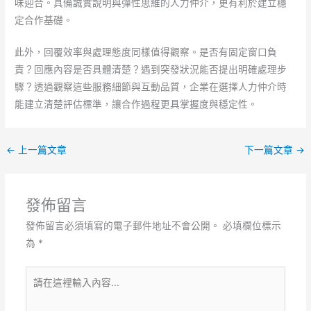
味迎合。具備誠實說明與彈性思維的人力仲介，更有利於建立穩
定合作基礎。
此外，回覆效率與處理態度同樣值得觀察。是否有固定窗口負
責？回應內容是否具體清楚？遇到突發狀況能否提出明確處理步
驟？透過觀察這些服務細節與互動品質，企業在選擇人力仲介時
能建立清楚評估標準，讓合作過程更具掌握度與穩定性。
←
上一篇文章
下一篇文章
→
發佈留言
發佈留言必須填寫的電子郵件地址不會公開。
必填欄位標示
為
*
請
在
這