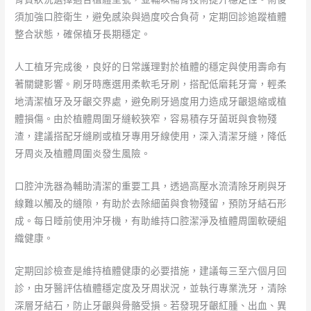
須加強口腔衛生，避免感染與過度咬合負荷，定期回診追蹤植體
整合狀態，確保植牙長期穩定。
人工植牙完成後，良好的日常護理對於植體的穩定與使用壽命有
著關鍵影響。刷牙時應選用柔軟毛牙刷，搭配低磨耗牙膏，輕柔
地清潔植牙及牙齦交界處，避免刷牙過度用力造成牙齦退縮或植
體損傷。由於植體周圍牙縫較狹窄，容易積存牙菌斑與食物殘
渣，建議搭配牙縫刷或植牙專用牙線使用，深入清潔牙縫，降低
牙周炎及植體周圍炎發生風險。
口腔沖洗器為輔助清潔的重要工具，透過高壓水流清除牙刷與牙
線難以觸及的縫隙，有助於去除細菌與食物殘留，預防牙結石形
成。每日睡前使用沖牙機，有助維持口腔潔淨及植體周圍軟硬組
織健康。
定期回診檢查是維持植體健康的必要措施，建議每三至六個月回
診，由牙醫評估植體穩定度及牙周狀況，並執行專業洗牙，清除
深層牙結石，防止牙齦與骨骼受損。若發現牙齦紅腫、出血、異