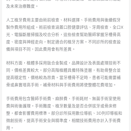
及未來治療難度。
人工植牙費用主要由術前檢查、材料選擇、手術費用與後續假牙
製作費用所組成。術前檢查涵蓋口腔健康評估、牙周檢查、全口X
光、電腦斷層掃描及咬合分析，這些檢查幫助醫師掌握牙槽骨高
度、密度與神經走向，制定適合的植牙方案。不同診所的檢查設
備與項目不同，因此費用會有所差異。
材料方面，植體多採用鈦合金製成，品牌設計及表面處理技術不
同，價格差異較大。部分高階植體具備特殊塗層，有助骨整合並
提高穩定性，價格較為昂貴。當牙槽骨不足時，患者可能需要補
骨或鼻竇增高手術，補骨材料與手術費用將使整體花費增加。
手術費用包含醫師手術費、麻醉費、手術耗材、無菌手術室使用
費與術後護理。手術難度、植牙數量及是否合併拔牙或骨床修
整，都會影響費用標準。部分診所採用數位導航、3D列印導板和
微創技術，提高手術安全與精準度，相關技術費用亦計入手術費
用。