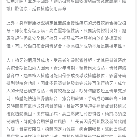
使用牙線，並定期回診，預防植體周圍軟硬組織發炎或感染，維
護口腔健康，延長植體使用壽命。
此外，身體健康狀況穩定且無嚴重慢性疾病的患者較適合接受植
牙。即使患有糖尿病、高血壓等慢性病，只要病情控制良好，經
專業評估仍能安全進行植牙。戒菸或不抽菸者由於血液循環較
佳，有助於傷口癒合與骨整合，提高植牙成功率及長期穩定性。
人工植牙的適用與成功，受患者年齡影響甚鉅，尤其是骨質密度
與癒合期長短兩大因素。青少年時期，顎骨尚未成熟，骨骼持續
發育中，過早植入植體可能因骨骼成長導致植體移位，影響牙齒
排列與咬合功能，因此多建議骨骼發育完成後再施行植牙。成年
人的骨骼已穩定成熟，骨質較為堅固，缺牙時間較短且骨量充足
時，植體能快速與骨骼結合，癒合期較短，手術成功率較高。缺
牙時間長可能造成牙槽骨萎縮，骨量不足時須先補骨或骨移植以
確保植體穩固。患有糖尿病、高血壓或抽菸習慣者，術前必須控
制病情，降低癒合期併發症風險。年長者因骨質疏鬆及新陳代謝
放緩，骨密度降低，植體固定力減弱，癒合期較長。醫師會根據
骨質狀況選擇適合植體型號，並輔以補骨技術提升穩定性。術後