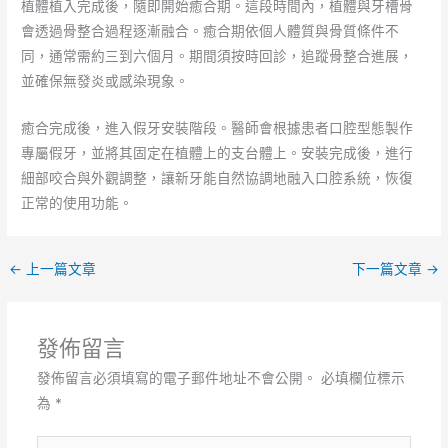
植體植入完成後，隨即開始癒合期。這段時間內，植體與牙槽骨
會透過骨整合過程逐漸融合。癒合期依個人體質與骨質條件不
同，通常需約三到六個月。期間須按時回診，追蹤骨整合進展，
並確保無發炎或感染現象。
癒合完成後，進入假牙安裝階段。醫師會根據患者口腔型態製作
專屬假牙，並將其固定在植體上的支台體上。安裝完成後，進行
細部咬合與外觀調整，讓新牙能自然協調地融入口腔系統，恢復
正常的使用功能。
←
上一篇文章
下一篇文章
→
發佈留言
發佈留言必須填寫的電子郵件地址不會公開。
必填欄位標示
為
*
請