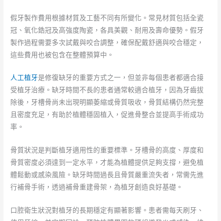
假牙製作費用根據材質及工藝不同有所變化。常見材質包括全瓷
冠、氧化鋯冠及高強度陶瓷，各具美觀、耐用及壽命優勢。假牙
製作過程需要多次試戴與咬合調整，確保配戴舒適與咬合穩定，
這些費用也被包含在整體預算中。
人工植牙
是修復缺牙的重要方式之一，但並非每個患者都適合接
受植牙治療。缺牙時間不長的患者通常較適合植牙，因為牙齒拔
除後，牙槽骨尚未出現明顯萎縮或骨質吸收，骨質結構仍然完整
且密度充足，有助於植體穩固植入，促進骨整合並提高手術成功
率。
骨質狀況是判斷植牙適用性的重要標準。牙槽骨的高度、厚度和
骨質密度必須達到一定水平，才能為植體提供足夠支撐，避免植
體鬆動或感染風險。缺牙時間過長且骨質嚴重流失者，常需先進
行補骨手術，透過補骨重建骨架，為植牙創造良好基礎。
口腔衛生狀況對植牙的長期穩定有顯著影響。患者需每天刷牙、