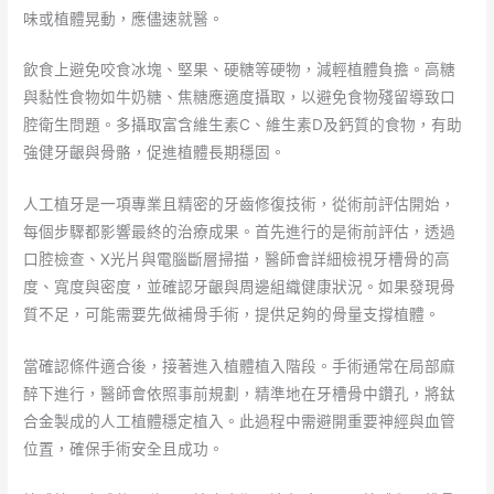
味或植體晃動，應儘速就醫。
飲食上避免咬食冰塊、堅果、硬糖等硬物，減輕植體負擔。高糖
與黏性食物如牛奶糖、焦糖應適度攝取，以避免食物殘留導致口
腔衛生問題。多攝取富含維生素C、維生素D及鈣質的食物，有助
強健牙齦與骨骼，促進植體長期穩固。
人工植牙是一項專業且精密的牙齒修復技術，從術前評估開始，
每個步驟都影響最終的治療成果。首先進行的是術前評估，透過
口腔檢查、X光片與電腦斷層掃描，醫師會詳細檢視牙槽骨的高
度、寬度與密度，並確認牙齦與周邊組織健康狀況。如果發現骨
質不足，可能需要先做補骨手術，提供足夠的骨量支撐植體。
當確認條件適合後，接著進入植體植入階段。手術通常在局部麻
醉下進行，醫師會依照事前規劃，精準地在牙槽骨中鑽孔，將鈦
合金製成的人工植體穩定植入。此過程中需避開重要神經與血管
位置，確保手術安全且成功。