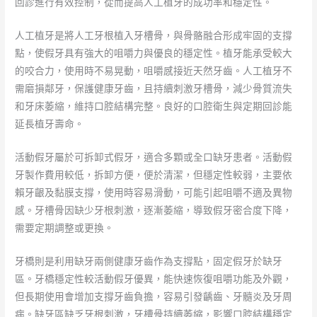
回診進行有效控制，從而提高人工植牙的成功率和穩定性。
人工植牙是將人工牙根植入牙槽骨，與骨骼融合形成牢固的支撐
點，使假牙具有強大的咀嚼力與優良的穩定性。植牙能承受較大
的咬合力，使用時不易晃動，咀嚼感接近天然牙齒。人工植牙不
需磨損鄰牙，保護健康牙齒，且持續刺激牙槽骨，減少骨質流失
和牙床萎縮，維持口腔結構完整。良好的口腔衛生與定期回診能
延長植牙壽命。
活動假牙屬於可拆卸式假牙，適合多顆或全口缺牙患者。活動假
牙製作費用較低，拆卸方便，便於清潔，但穩定性較弱，主要依
賴牙齦及黏膜支撐，使用時容易滑動，可能引起咀嚼不適及異物
感。牙槽骨因缺少牙根刺激，逐漸萎縮，導致假牙密合度下降，
需要定期調整或更換。
牙橋則是利用缺牙兩側健康牙齒作為支撐點，固定假牙於缺牙
區。牙橋穩定性較活動假牙優異，能快速恢復咀嚼功能及外觀，
但長期使用會增加支撐牙齒負擔，容易引發齲齒、牙髓炎及牙周
病。缺牙區缺乏牙根刺激，牙槽骨持續萎縮，影響口腔結構穩定