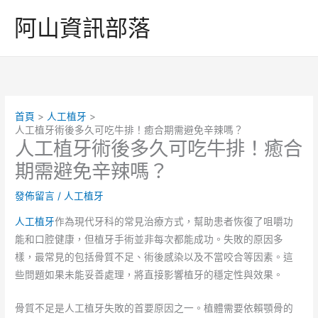
跳
阿山資訊部落
至
主
要
內
容
首頁
人工植牙
人工植牙術後多久可吃牛排！癒合期需避免辛辣嗎？
人工植牙術後多久可吃牛排！癒合
期需避免辛辣嗎？
發佈留言
/
人工植牙
人工植牙
作為現代牙科的常見治療方式，幫助患者恢復了咀嚼功
能和口腔健康，但植牙手術並非每次都能成功。失敗的原因多
樣，最常見的包括骨質不足、術後感染以及不當咬合等因素。這
些問題如果未能妥善處理，將直接影響植牙的穩定性與效果。
骨質不足是人工植牙失敗的首要原因之一。植體需要依賴顎骨的