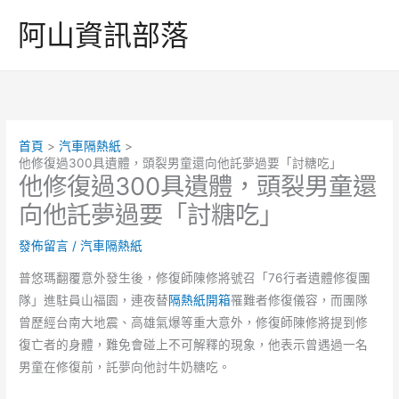
跳
阿山資訊部落
至
主
要
內
容
首頁
汽車隔熱紙
他修復過300具遺體，頭裂男童還向他託夢過要「討糖吃」
他修復過300具遺體，頭裂男童還
向他託夢過要「討糖吃」
發佈留言
/
汽車隔熱紙
普悠瑪翻覆意外發生後，修復師陳修將號召「76行者遺體修復團
隊」進駐員山福園，連夜替
隔熱紙開箱
罹難者修復儀容，而團隊
曾歷經台南大地震、高雄氣爆等重大意外，修復師陳修將提到修
復亡者的身體，難免會碰上不可解釋的現象，他表示曾遇過一名
男童在修復前，託夢向他討牛奶糖吃。