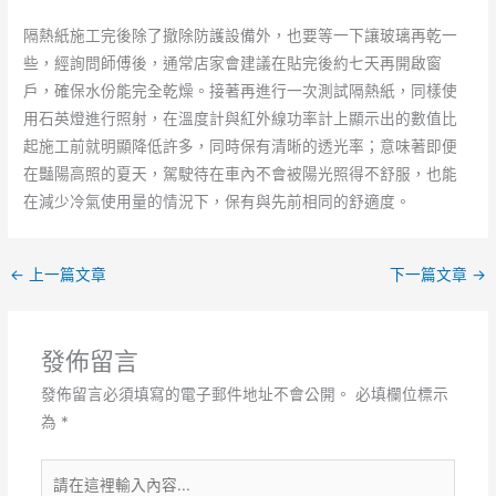
隔熱紙施工完後除了撤除防護設備外，也要等一下讓玻璃再乾一
些，經詢問師傅後，通常店家會建議在貼完後約七天再開啟窗
戶，確保水份能完全乾燥。接著再進行一次測試隔熱紙，同樣使
用石英燈進行照射，在溫度計與紅外線功率計上顯示出的數值比
起施工前就明顯降低許多，同時保有清晰的透光率；意味著即便
在豔陽高照的夏天，駕駛待在車內不會被陽光照得不舒服，也能
在減少冷氣使用量的情況下，保有與先前相同的舒適度。
←
上一篇文章
下一篇文章
→
發佈留言
發佈留言必須填寫的電子郵件地址不會公開。
必填欄位標示
為
*
請