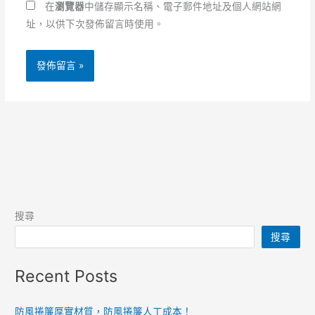
址
*
在
瀏覽器
中儲存顯示名稱、電子郵件地址及個人網站網
址，以供下次發佈留言時使用。
搜尋
搜尋
Recent Posts
防風捲簾厚實材質，防風捲簾人工成本！