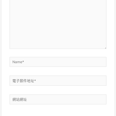
在
這
裡
輸
入
內
容...
Name*
電
子
郵
網
件
站
地
網
址