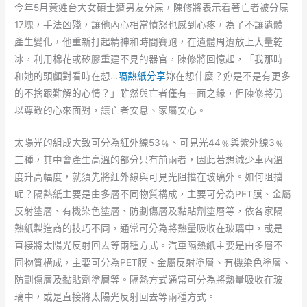
今年5月黃姓台大女碩士遭男友分屍，陳修將表示看著亡者被分屍
17塊，手法凶殘，讓他內心相當憤怒也感到心疼，為了不讓遺體
產生變化，他重新打起精神和時間賽跑，在遺體周遭放上大量乾
冰，利用棉花或矽膠重建不見的器官，陳修將回憶起，「我那時
和她的頭顱對看時在想…
隔熱紙分享
妳在想什麼？妳是不是有更多
的不捨跟難解的心情？」雖然與亡者僅有一面之緣，但陳修將仍
以尊敬的心來面對，讓亡者安息、家屬安心。
太陽光的組成大致可分為紅外線53﹪、可見光44﹪與紫外線3﹪
三種，其中會產生高溫的部分只有前兩者，因此若想減少車內溫
度升高幅度，就須先將紅外線與可見光阻擋在玻璃外。如何阻擋
呢？隔熱紙主要是由多層不同物質構成，主要可分為PET膜、金屬
反射塗層、有機染色塗層、防劃傷層及黏貼劑塗層等，依各家隔
熱紙製造商的技巧不同，通常可分為將熱量吸收在玻璃中，或是
直接將太陽光反射回去等兩種方式。汽車隔熱紙主要是由多層不
同物質構成，主要可分為PET膜、金屬反射塗層、有機染色塗層、
防劃傷層及黏貼劑塗層等。隔熱方式通常可分為將熱量吸收在玻
璃中，或是直接將太陽光反射回去等兩種方式。