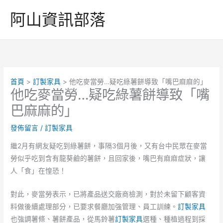
跳
阿山資訊部落
至
主
要
內
容
首頁
訂製家具
他吃麥當勞…疑吃綠薯餅導致「嘴巴麻麻的」
他吃麥當勞…疑吃綠薯餅導致「嘴
巴麻麻的」
發佈留言
/
訂製家具
繼2月有網友疑吃到綠薯餅，事隔3個月後，又有台中民眾在麥當
勞似乎吃到含有龍葵鹼的薯餅，且回家後，嘴巴有麻麻症狀，讓
人「食」在惶恐！
對此，麥當勞表示，已將產品送交廠商檢測，對於未留下顧客資
料做後續處理部分，已要求餐廳加強管理、員工訓練。
訂製家具
也強調薯條、薯餅產品，從馬鈴薯
訂製家具
選種、種植過程到採