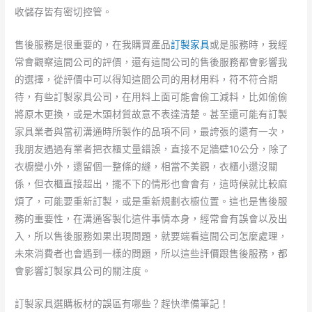
收儲存皆有密切控管。
售後服務是很重要的，在我購買產品
訂製家具
或是服務時，我經
常會觀察這間公司的評價，還有這間公司的售後服務都會影響我
的選擇，從評價中可以得知這間公司的用材用料，符不符合期
待，有些訂製家具公司，在用料上面可能會偷工減料，比如偷偷
將原木更換，或是木頭材質故意不表達清楚。甚至還可能有訂製
家具業者與當初溝通時所製作的品項不同，最誇張的還有一次，
我朋友遇過有業者把衣櫃丈量錯誤，直接不足牆壁10公分，除了
衣櫥變小外，還留個一整條的縫，相當不美觀，衣櫃小還沒關
係，但衣櫃直接超出，擺不下的情形也會會有，這時候就比較麻
煩了，可能要重新訂製，或是重新規劃衣櫥位置。這也是售後服
務的重要性，在溝通客製化這件事情本身，經常會有誤會以及出
入，所以售後服務如果出現問題，就要端看這間公司怎麼處理，
未來消費者也會遇到一樣的問題，所以這些評價跟售後服務，都
會影響訂製家具公司的關注度。
訂製家具選購板材的誤區有哪些？趕快準備筆記！