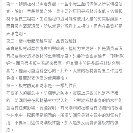
第一、辨別板材只需看外觀，一些小廠生產的傢俱之所以價格便
宜，除加工手段簡單之外，最主要的原因是板材成本低。劣質板
材不但做工粗糙，生產過程中還可能會使用大量的劣質脲醛膠，
而且沒有清潔環節。所以就算外觀看上去相似，但內在品質卻是
天壤之別。
第二、板材看起來越厚實，品質就越好
確實是板材越厚強度會相對較高，握釘力會更好，但是消費者沒
有必要過分追求板材的重量和厚度，只要符合國家標準，“夠用就
好”。而且很多板材看起來很厚，但其實中間是多層板材結合到一
起的，裡面可能還有空心的。此外，太重的板材會對五金件造成
負擔，反而影響傢俱的使用壽命。
第三、板材防潮和防水是不一樣的性質
在很多人的觀念中，防潮等於防水。實際上這觀念也是不準確
的。防潮劑是在板材基材中混入的，它對於板材本身的防水性能
並沒有任何影響。實踐證明，有防潮劑的板和沒有防潮劑的板浸
泡在水中，膨脹率是相同的，所謂防潮只是對空氣中的潮氣有作
用。不要盲目迷信防潮板性能，加入過多反而會影響板材的強
度。