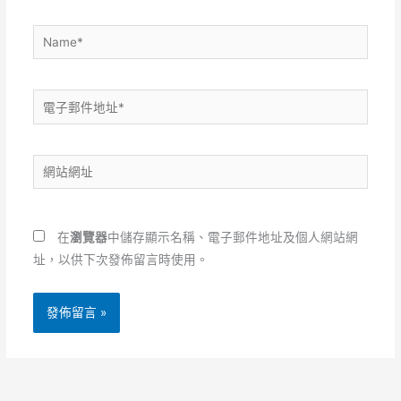
Name*
電
子
郵
網
件
站
地
網
址
址
*
在
瀏覽器
中儲存顯示名稱、電子郵件地址及個人網站網
址，以供下次發佈留言時使用。