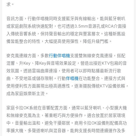
求。
音訊方面，行動伴唱機同時支援藍牙與有線輸出，能與藍牙喇叭
或家庭劇院系統快速配對，也可透過3.5mm音源孔或RCA介面接
入傳統音響系統，保持聲音輸出的穩定與豐富層次。這種新舊設
備皆能整合的特性，大幅提高使用彈性，降低升級門檻。
麥克風連線方面，多數
行動伴唱機
支援雙無線麥克風連接，搭配
混響、升Key、降Key與音場效果設定，營造出接近KTV包廂的音
效氛圍。透過雲端曲庫連接，使用者可以即時點播最新流行歌
曲，不受地區或儲存限制。行動
伴唱機
在功能整合、連接方式與
使用便利性方面展現出極高適應性，逐漸擺脫傳統KTV設備依賴，
成為家庭娛樂新主流。
家庭卡拉OK系統在音響配置方面，通常以藍牙喇叭、小型擴大機
和無線麥克風為主，著重輕巧與方便操作，適合放置於居家環境
中，音量輸出溫和，避免干擾鄰居。商用卡拉OK設備則配備高功
率擴大機、多聲道喇叭與混音器，能夠支援長時間連續運作及多