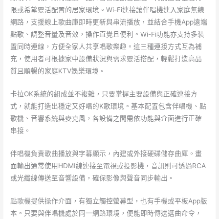
限或希望靈活配置的居家環境。Wi-Fi連接讓伴唱機連入家庭無線
網路，支援線上歌曲庫即時更新與串流播放，並結合手機App遠端
點歌、調整音量及音效，操作直覺且便利。Wi-Fi功能亦支持多裝
置同時連線，方便全家人共享唱歌樂趣。這三種連接方式互為補
充，使用者可根據家中設備狀況與需求靈活搭配，輕鬆打造高品
質且順暢的家庭KTV娛樂環境。
卡拉OK系統的組成並不複雜，只要掌握主要設備與正確連接方
式，就能打造出穩定又好唱的K歌環境。基本配置包含伴唱機、點
歌機、音響系統與麥克風，各設備之間需依功能與介面進行正確
串接。
伴唱機負責歌曲播放與字幕顯示，內建或外接硬碟儲存曲庫。畫
面輸出通常使用HDMI線連接至電視或投影機，音訊則可透過RCA
或光纖線傳送至音響設備，確保影像與聲音同步輸出。
點歌機提供操作介面，有獨立觸控螢幕型，也有手機或平板App版
本。只要與伴唱機處於同一網路環境，便能即時傳送選曲命令，