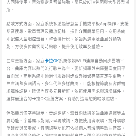
人同時使用，音效穩定且音量強勁，常見於KTV包廂與大型娛樂場
所。
點歌方式方面，家庭系統多透過智慧型手機或平板App操作，支援
語音搜尋、歌單管理及播放紀錄，操作介面簡單易用。商用系統
則配備大型觸控螢幕，整合排行榜、多語系選單及曲風分類功
能，方便多位顧客同時點歌，提升使用效率及體驗。
曲庫更新方面，家庭
卡拉OK
系統依賴Wi-Fi連線自動同步雲端平
台，曲庫內容以熱門流行歌曲為主，更新頻率與曲庫豐富度因平
台而異。商用系統則透過伺服器同步或外接儲存裝置定期更新，
曲庫涵蓋多國語言、多年代與多樣曲風，且能根據節慶及客群需
求彈性調整，確保內容多元且新鮮。依照使用需求與環境條件，
選擇最適合的卡拉OK系統方案，有助打造理想的唱歌體驗。
伴唱機具備字幕顯示、音調調整、聲音消除與多語曲庫選擇等主
要功能。字幕顯示能同步呈現歌詞，方便使用者跟唱，提升唱歌
準確度與節奏感。音調調整功能可依據個人音域調整歌曲音高，
適合各種聲音條件，讓唱歌更加輕鬆自然。聲音消除能有效降低