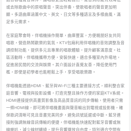
或去除歌曲中的原唱聲音，突出伴奏，使歌唱者的聲音更加明
顯。多語曲庫涵蓋中文、英文、日文等多種語言及多樣曲風，滿
足多元需求。
在家庭聚會時，伴唱機操作簡單，曲庫豐富，方便親朋好友共同
唱歌，營造熱鬧歡樂的氣氛。KTV包廂利用伴唱機的音效調整及音
調控制功能，提供多元且專業的唱歌體驗，提升顧客滿意度。社
區活動時，伴唱機攜帶方便，安裝快速，適合多種室內外場地，
促進居民間的交流與娛樂。其介面設計直覺友善，降低使用門
檻，即使是初學者也能輕鬆上手，享受唱歌樂趣。
伴唱機能透過HDMI、藍牙與Wi-Fi三種主要連接方式，順利整合家
庭音響、電視與投影設備，打造完整且操作方便的家庭KTV系統。
HDMI連接提供高畫質影像及高品質音訊的同步傳輸，使用者只需
一條HDMI線，即可將伴唱機畫面與聲音輸出到電視或投影機，確
保歌詞清晰可見且音畫完美同步，避免訊號延遲或中斷。藍牙連
接則強調無線音訊傳輸的便捷，伴唱機能快速配對藍牙音響或無
線喇叭，減少線材纏繞，提升音響擺放自由度，特別適合空間有