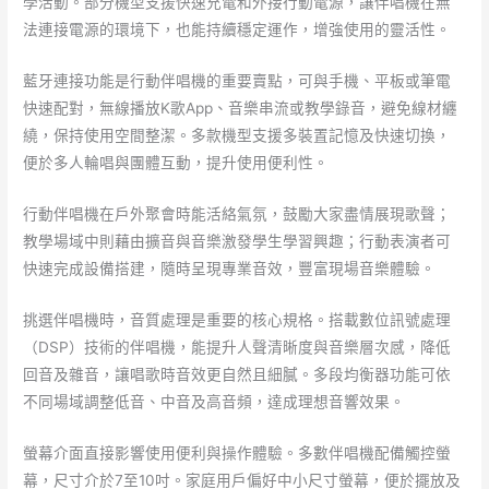
學活動。部分機型支援快速充電和外接行動電源，讓伴唱機在無
法連接電源的環境下，也能持續穩定運作，增強使用的靈活性。
藍牙連接功能是行動伴唱機的重要賣點，可與手機、平板或筆電
快速配對，無線播放K歌App、音樂串流或教學錄音，避免線材纏
繞，保持使用空間整潔。多款機型支援多裝置記憶及快速切換，
便於多人輪唱與團體互動，提升使用便利性。
行動伴唱機在戶外聚會時能活絡氣氛，鼓勵大家盡情展現歌聲；
教學場域中則藉由擴音與音樂激發學生學習興趣；行動表演者可
快速完成設備搭建，隨時呈現專業音效，豐富現場音樂體驗。
挑選伴唱機時，音質處理是重要的核心規格。搭載數位訊號處理
（DSP）技術的伴唱機，能提升人聲清晰度與音樂層次感，降低
回音及雜音，讓唱歌時音效更自然且細膩。多段均衡器功能可依
不同場域調整低音、中音及高音頻，達成理想音響效果。
螢幕介面直接影響使用便利與操作體驗。多數伴唱機配備觸控螢
幕，尺寸介於7至10吋。家庭用戶偏好中小尺寸螢幕，便於擺放及