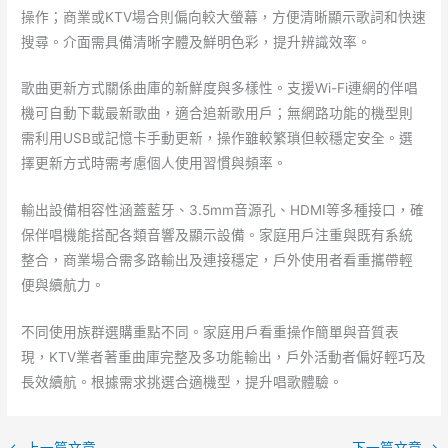
操作；商業或KTV場合則偏向較大螢幕，方便清晰顯示歌詞和快速
搜尋。介面需具備清晰字體及鮮明色彩，提升辨識效率。
歌曲更新方式關係曲庫的新鮮度與多樣性。支援Wi-Fi連網的伴唱
機可自動下載最新歌曲，適合追新歌用戶；無網路功能的機型則
需利用USB或記憶卡手動更新，操作雖較繁瑣但較穩定安全。選
擇更新方式時需考慮個人使用習慣與頻率。
輸出設備相容性涵蓋藍牙、3.5mm音源孔、HDMI等多種接口，確
保伴唱機能搭配各類音響及顯示設備。家庭用戶注重與既有系統
整合，商業場合需多路輸出及連接穩定，戶外使用者看重攜帶輕
便與續航力。
不同使用族群選購重點不同。家庭用戶看重操作簡單與音質表
現，KTV業者著重曲庫完整及多功能輸出，戶外活動者偏好輕巧及
長效續航。根據需求挑選合適機型，提升唱歌體驗。