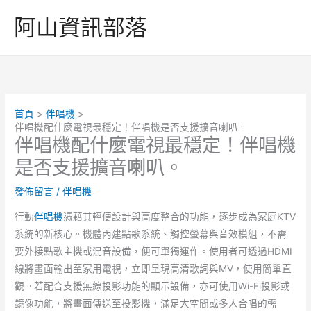
跳
阿山資訊部落
至
主
要
內
容
首頁
伴唱機
伴唱機配什麼電視最穩定！伴唱機是否支援擴音喇叭。
伴唱機配什麼電視最穩定！伴唱機
是否支援擴音喇叭。
發佈留言
/
伴唱機
行動
伴唱機
憑藉其輕便設計與高度整合的功能，逐步成為家庭KTV
系統的新核心。機體內建點歌系統、觸控螢幕與音效模組，不需
要外接點歌主機或混音設備，便可單獨運作。使用者可透過HDMI
線將畫面輸出至家用電視，立即呈現高清歌詞與MV，使用簡單直
觀。若配合支援無線投影功能的顯示設備，亦可使用Wi-Fi投影或
鏡像功能，將畫面傳送至投影機，滿足大空間或多人合唱的需