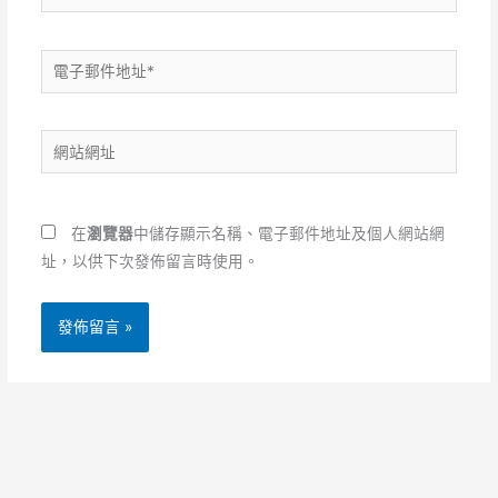
電
子
郵
網
件
站
地
網
址
址
*
在
瀏覽器
中儲存顯示名稱、電子郵件地址及個人網站網
址，以供下次發佈留言時使用。