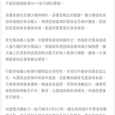
不論有線網路或Wi-Fi皆可順利連線。
音響系統包含擴大機與喇叭，是聲音輸出的關鍵。擴大機接收來
自伴唱機的音訊輸入，再將經過處理的聲音送至喇叭播放。若搭
配低音炮或多聲道系統，能提供更豐富的音效表現。
麥克風為輸入設備，可選擇有線或無線形式。有線麥克風直接插
入擴大機的麥克風端口，無線款則透過接收器與擴大機相連。擴
大機上的混音與迴音控制功能可針對人聲進行調整，讓每一次演
唱都更貼近專業舞台感受。
行動伴唱機以輕便的體積設計為特色，常見的外觀多為箱型或立
式，內建高品質喇叭和操作面板，並配備無線麥克風接收系統，
方便使用者隨身攜帶。機身設有提把、背帶或滑輪設計，讓使用
者能輕鬆移動至戶外、教室、公園或街頭表演場地，快速搭建後
即可使用。
內建電池續航力一般可維持4至8小時，適合長時間戶外聚會與教