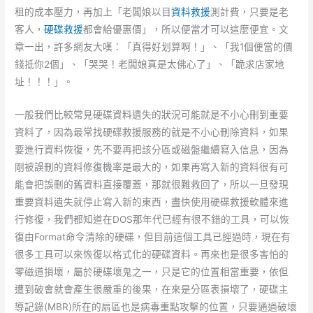
租的成本壓力，再加上「老闆娘以目
資料救援
測計費，只要是老
客人，
硬碟救援
都會給優惠價」，所以便當才可以這麼便宜。文
章一出，許多網友大嘆：「真得好划算啊！」、「我1個便當的價
錢抵你2個」、「哭哭！老闆娘真是太佛心了」、「跪求店家地
址！！！」。
一般我們比較常見硬碟資料遺失的狀況可能就是不小心刪到重要
資料了，因為最常找硬碟救援服務的就是不小心刪除資料，如果
要進行資料恢復，先不要再把該分區或磁盤繼續寫入信息，因為
剛被誤刪的資料修復機率是最大的，如果再寫入新的資料很有可
能會把誤刪的舊資料直接覆蓋，那就很難救回了，所以一旦發現
重要資料遺失就停止寫入新的東西，盡快使用硬碟救援軟體來進
行修復，我們都知道在DOS那年代已經有很不錯的工具，可以恢
復由Format命令清除的硬碟，但目前這個工具已經過時，現在有
很多工具可以來恢復以格式化的硬碟資料。再來也是很多害怕的
零磁道損壞，屬於硬碟壞鬼之一，只是它的位置相當重要，依但
遭到破會就會產生很嚴重的後果，在來是分區表損壞了，硬碟主
導記錄(MBR)所在的扇區也是病毒重點攻擊的位置，只要通過破壞