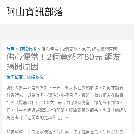
跳
阿山資訊部落
至
主
要
內
容
首頁
硬碟救援
佛心便當！2個竟然才80元 網友揭開原因
佛心便當！2個竟然才80元 網友
揭開原因
發佈留言
/
硬碟救援
現代人多半都是外食族，一日三餐大多在外頭解決，如何才能省
錢省荷包，成為許多小資族的終極目標。最近，就有網友在臉書
社團《爆廢公社》上PO文，表示買了2個便當，卻花費不到100
元，其中有超過5種高CP值配菜，經濟實惠的價格，也讓其他網友
紛紛直呼「老闆真的是超佛心」。
網友解釋，因為這家便當店的店面，房子是自己的，所以沒有房