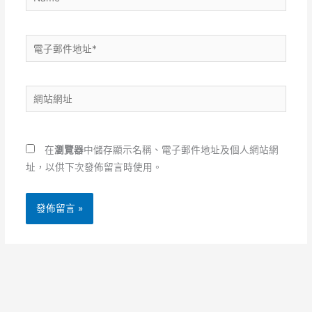
電
子
郵
網
件
站
地
網
址
址
*
在
瀏覽器
中儲存顯示名稱、電子郵件地址及個人網站網
址，以供下次發佈留言時使用。