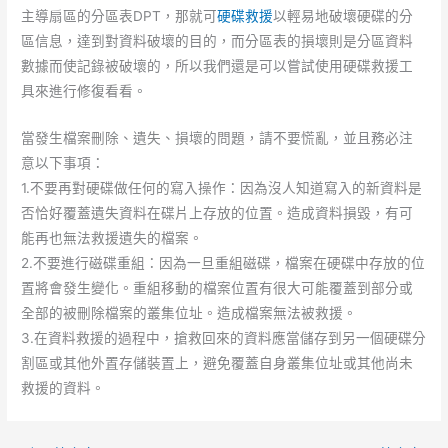
主導扇區的分區表DPT，那就可
硬碟救援
以輕易地破壞硬碟的分
區信息，達到對資料破壞的目的，而分區表的損壞則是分區資料
數據而使記錄被破壞的，所以我們還是可以嘗試使用硬碟救援工
具來進行修復看看。
當發生檔案刪除、遺失、損壞的問題，請不要慌亂，並且務必注
意以下事項：
1.不要再對硬碟做任何的寫入操作：因為沒人知道寫入的新資料是
否恰好覆蓋遺失資料在碟片上存放的位置。造成資料損毀，有可
能再也無法救援遺失的檔案。
2.不要進行磁碟重組：因為一旦重組磁碟，檔案在硬碟中存放的位
置將會發生變化。重組移動的檔案位置有很大可能覆蓋到部分或
全部的被刪除檔案的叢集位址。造成檔案無法被救援。
3.在資料救援的過程中，搶救回來的資料應當儲存到另一個硬碟分
割區或其他外置存儲裝置上，避免覆蓋自身叢集位址或其他尚未
救援的資料。