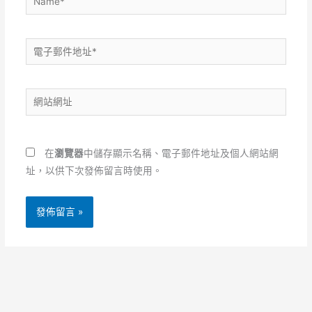
電
子
郵
網
件
站
地
網
址
址
*
在
瀏覽器
中儲存顯示名稱、電子郵件地址及個人網站網
址，以供下次發佈留言時使用。