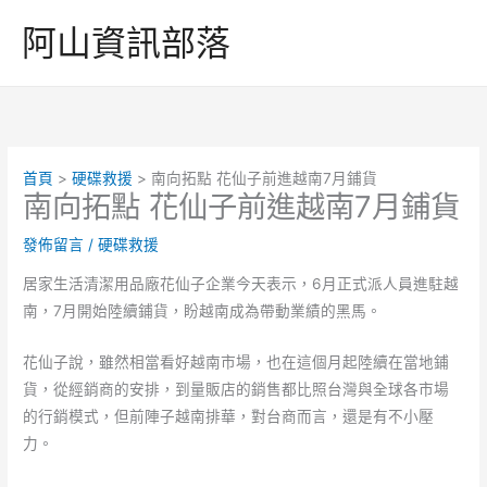
跳
阿山資訊部落
至
主
要
內
容
首頁
硬碟救援
南向拓點 花仙子前進越南7月鋪貨
南向拓點 花仙子前進越南7月鋪貨
發佈留言
/
硬碟救援
居家生活清潔用品廠花仙子企業今天表示，6月正式派人員進駐越
南，7月開始陸續鋪貨，盼越南成為帶動業績的黑馬。
花仙子說，雖然相當看好越南市場，也在這個月起陸續在當地鋪
貨，從經銷商的安排，到量販店的銷售都比照台灣與全球各市場
的行銷模式，但前陣子越南排華，對台商而言，還是有不小壓
力。