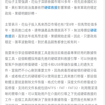
花仙子主管強調，花仙子深耕泰國市場10多年，但先前泰國紅衫
軍、黃衫軍的政治風暴依然
硬碟救援
影響業績，後來軍政府穩定
政局，業績明顯好轉。
主管表示，花仙子投入馬來西亞市場也有7至8年，但馬幣貶值多
年，墊高進口成本，連帶讓產品售價居高不下，無法降價促
硬碟
救援
銷，直到去年底馬幣走穩，業績開始走揚。因此，只要政局
穩定、匯率波動降低，對於產品銷售都會比較有利。
我要來分享這個硬碟救援工具是我目前看過最專業好用的數據恢
復工具，這個軟體採用最先進的硬碟資料救援引擎，可以快速地
幫客戶快速的修復硬碟、記憶卡和USB等儲存設備上的遺失文
件，當我們不小心刪到重要文件，因為病毒而被破壞的硬碟分區
表，或者格式化的硬碟都可以使用這套工具來進行修復，那這個
軟體主要就是刪除文件恢復、格式化修復、深度文件的修復或分
區修復，支持的文件系統包括NTFS、FAT、FAT32，利用簡潔清
晰的嚮導介面，可以幫助用戶在介面的引導之下完成硬碟救援的
工作，這個工具真的解決了我很多數據恢復，當然我也有解決不