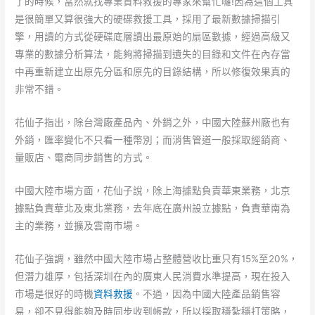
了的時候，當然就找專業資料救援的專家來幫忙囉!因為這個工具
是很簡單又算很強大的硬碟救援工具，採用了最新數據掃描引
擎，用讀的方式從硬碟底層讀出最原始的扇區數據，經過高級又
專業的數據分析算法，能夠將掃描到遺失的目錄和文件在內存當
中再重新建立出原先分區和原先的目錄結構，所以修復效果真的
非常不錯。
花仙子指出，除台灣廠產品內、外銷之外，中國大陸蘇州廠也有
外銷，匯率變化不只看一種幣別；而消售管道一般採取經銷商、
量販店、電商同步銷售的方式。
中國大陸市場方面，花仙子說，除上海據點負責華東業務，北京
據點負責華北及東北業務，去年底在廣州設立據點，負責華南為
主的業務，並擴及雲南市場。
花仙子強調，雖然中國大陸市場占整體營收比重只有15%至20%，
但潛力雄厚，包括深圳在內的廣東人民消費水準提高，現在投入
市場是很好的時機
資料救援
。不過，因為中國大陸產品銷售容
易，卻不見得能夠及時同步收到帳款，所以採取穩紮穩打策略，