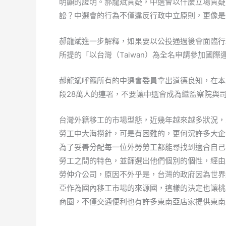
明顯的證明。郝龍斌質疑，中選會以什麼立場質疑
訟？中選會的行為不僅違反行政中立原則，更像是
郝龍斌進一步解釋，如果要以公投通過後會面臨行
所提的「以台灣（Taiwan）為全名申請參加國際
郝龍斌呼籲所有的中選會委員拿出道德良知，在本
段28萬人的連署，不要讓中選會成為繼監察院與
台灣外籍移工的市場型態，近幾年越來越多狀況，
勞工中大海撈針，可是有困難的，更何況許多大企
為了妥善分配每一位外勞勞工都能尋找到適合自己
勞工之間的特色，並篩選出他們個別的個性，經由
勞仲介公司，原因不外乎是，台灣的政府因為世界
亞作為國內移工市場的來源國，這樣的決定也讓桃
商圈，不僅交通便利也有許多東南亞店家提供東南