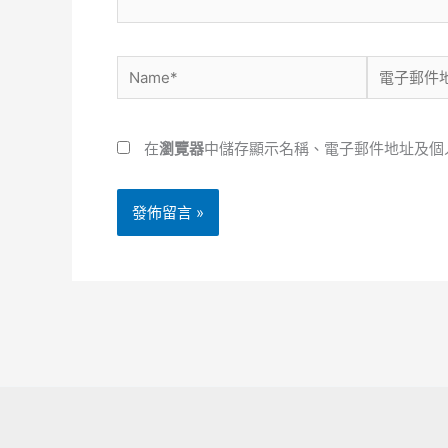
Name*
電
子
郵
在
瀏覽器
中儲存顯示名稱、電子郵件地址及個
件
地
址
*