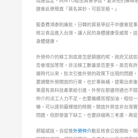
措施協定，向WTO提出貿易爭訟，要求他們解釋
選會此舉簡直「莫名其妙、可惡至極。」
藍委費鴻泰則痛批，日韓的貿易爭訟干中選會屁事
核災食品進入台灣，讓人民的身體健康受威脅，這
身體健康。
外勞仲介的移工到底是怎麼篩選的呢，政府又該如
否會增加等等，非法移工數量是否更多，是否有許
展時代以來，批次引進外勞的政策下出現的問題，
要調整外勞開放的行業，也於事無補，提案出來後
業還有高科技產業給引進，外勞在那邊待遇也不錯
仲介的派工人力不足，也要繼續苦撐加油，相信一
嚇，可以達到最輝煌的時期。開放外勞並非台灣實
問題，但即使當下缺工，也要詳細再三考慮，再從
郝龍斌說，自從推
外勞仲介
動反核食公投開始，明