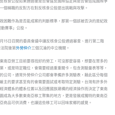
反核食公投如果通過後是否會違反國際協定與是否會造成國際爭
一個稱職的反對方在對反核食公投提出挑戰與攻擊。
政困難作為是否能成案的判斷標準，那第一個該被否決的是紀政
運動賽事」公投。
月15日召開的委員會議中讓反核食公投通過審查、進行第二階
司法院後第
外勞仲介
三個沉淪的中立機關。
東南亞勞工目前要尋找好的勞工，可沒那麼容易，想要在眾多的
業，或是特定職位，會需要經過重重關卡，包含測驗量表等等，
的公司，通常外勞仲介公司都會準備許多測驗表，藉此區分每個
雇主的要求甚至有的會需要面試或考取特定測驗。台灣有許多外
經濟體系的體系位置以及回應國族建構的經濟操作而決定了東南
園成為大多數東南亞移工聚集的地方，更是發展成獨特的東南亞
亞商品可供消費，也讓這些移工可以回味家鄉的感覺。