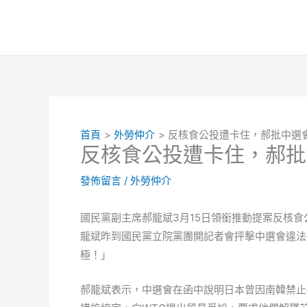
跳
至
主
要
內
容
首頁
外勞仲介
反核食公投遭卡住，郝批中選
反核食公投遭卡住，郝批
發佈留言
/
外勞仲介
國民黨副主席郝龍斌3月15日領銜推動提案反核
龍斌昨到國民黨立院黨團開記者會抨擊中選會違法
極！」
郝龍斌表示，中選會在函中說明日本曾因南韓禁止