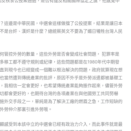
若反核食公投案通過，是否有違反相關國際協定之虞，他感覺中
？這邊是中華民國，中選會這樣做擋了公投提案，結果是讓日本
不是台奸、漢奸是什麼？總統蔡英文不要為了媚日犧牲台灣人民
何管控外勞的數量，這些外勞是否會變成社會問題， 犯罪率是
多移工都不遵守規則或紀律，這些問題都是在1980年代中期發
直到現今也已經變成一個難以根治解決的問題，政府就算現在想
也當然遭到傳統產業的批評，原因不外乎是外勞派遣都被基礎工
，我相信一定會更好，也希望傳統產業能夠振作起來，儘管外勞
切都會更好的，也期待台灣的各項產業在與他國勞工共同努嚇
施外交手段之一，單純是為了解決工廠的燃眉之急，工作短缺的
外勞仲介那裏引進外勞哦。
顯感受到本該中立的中選會已經有政治力介入，而此事件就是最