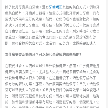
除了使用牙膏美白牙齒，還有
牙齒矯正
其他的美白方式，例如牙
齒美白貼片、牙齒美白器等。這些方式相比牙膏美白牙齒，具有
更快的效果和更好的效果。然而，它們的成本也相對較高。總的
來說，牙膏美白牙齒是一種方便、經濟的美白方式。使用牙膏美
白牙齒需要注意一些事項，選擇正確的牙膏，刷牙時間和力度也
很重要。如果您有嚴重的色斑問題，建議先到牙醫診所進行診
斷，選擇合適的美白方式。讓我們一起努力，讓微笑更加迷人！
為什麼需要活動假牙？可以替代全瓷冠的那些功能?
在現代社會，人們越來越注重外貌和健康。然而，口腔健康也是
健康的重要方面之一。尤其當人失去一顆或多顆牙齒時，這會對
外貌和健康帶來很大的影響。在這種情況下，活動假牙成為了一
個有效的解決方案。那麼，為什麼需要活動假牙？首先，活動假
牙可以替代失去的牙齒，並且具有很好的美容效果。與全瓷冠相
比，活動假牙更輕便且使用方便。因為它可以輕鬆地裝拆，這對
於口腔保健和清潔都非常有幫助。活動假牙的另一個優點是，它
可以自由地活動。它使用的是自身牙齒的支撐，不會對周圍牙齒