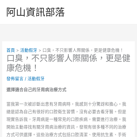
跳
阿山資訊部落
至
主
要
內
容
首頁
活動假牙
口臭，不只影響人際關係，更是健康危機！
口臭，不只影響人際關係，更是健
康危機！
發佈留言
/
活動假牙
選擇適合自己的牙周病治療方式
當我第一次被診斷出患有牙周病時，我感到十分驚訝和擔心。我
總是認為自己有很好的口腔衛生習慣，沒有必要去看牙醫。但是
現實告訴我，牙周病是一種常見的口腔疾病，需要進行治療。我
開始主動尋找有關牙周病治療的資訊，發現有很多種不同的治療
方式可供選擇。這些治療方式包括口腔清潔、使用抗生素、手術