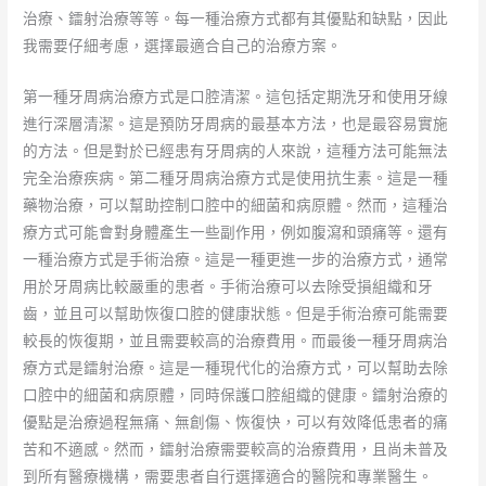
治療、鐳射治療等等。每一種治療方式都有其優點和缺點，因此
我需要仔細考慮，選擇最適合自己的治療方案。
第一種牙周病治療方式是口腔清潔。這包括定期洗牙和使用牙線
進行深層清潔。這是預防牙周病的最基本方法，也是最容易實施
的方法。但是對於已經患有牙周病的人來說，這種方法可能無法
完全治療疾病。第二種牙周病治療方式是使用抗生素。這是一種
藥物治療，可以幫助控制口腔中的細菌和病原體。然而，這種治
療方式可能會對身體產生一些副作用，例如腹瀉和頭痛等。還有
一種治療方式是手術治療。這是一種更進一步的治療方式，通常
用於牙周病比較嚴重的患者。手術治療可以去除受損組織和牙
齒，並且可以幫助恢復口腔的健康狀態。但是手術治療可能需要
較長的恢復期，並且需要較高的治療費用。而最後一種牙周病治
療方式是鐳射治療。這是一種現代化的治療方式，可以幫助去除
口腔中的細菌和病原體，同時保護口腔組織的健康。鐳射治療的
優點是治療過程無痛、無創傷、恢復快，可以有效降低患者的痛
苦和不適感。然而，鐳射治療需要較高的治療費用，且尚未普及
到所有醫療機構，需要患者自行選擇適合的醫院和專業醫生。