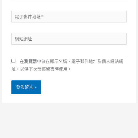
電
子
郵
網
件
站
地
網
址
址
*
在
瀏覽器
中儲存顯示名稱、電子郵件地址及個人網站網
址，以供下次發佈留言時使用。