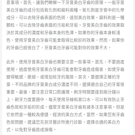
意事項。首先，讓我們瞭解一下牙膏美白牙齒的原理。一般牙膏
美白牙齒的成分包括氧化劑和磨料兩種。氧化劑是牙膏中的化學
成分，可以去除牙齒表面的色斑，達到美白效果。磨料則是一種
顆粒，可以去除牙齒表面的污垢和牙垢。牙膏美白牙齒的效果取
決於其成分的濃度和牙齒本身的色澤。如果你的牙齒本身較淺
色，使用牙膏美白牙齒可能會取得比較好的效果。然而，如果你
的牙齒已經很白了，牙膏美白牙齒可能對你的效果不大。
此外，使用牙膏美白牙齒也需要注意一些事項。首先，不要過度
使用。過度使用牙膏美白牙齒可能會對牙齒造成傷害，如使牙齒
變得敏感、脆弱，或增加蛀牙的風險。其次，要選擇正確的牙
膏。不同品牌的牙膏美白成分濃度不同，選擇適合自己的牙膏很
重要。最後，要注意日常口腔護理。刷牙時間要達到兩分鐘以
上，刷牙力度要適中，每天使用牙線和漱口水，可以有效防止牙
齒色斑和牙垢的形成。儘管牙膏美白牙齒有諸多注意事項，但是
它依然是一種較為便捷、經濟的美白方式。當然，如果您有牙齒
色斑問題，建議您先到牙醫診所進行診斷，選擇合適的美白方
式，以免對牙齒造成損傷。