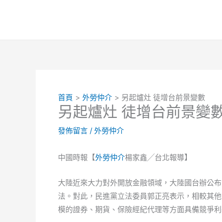
跳
至
主
要
內
容
首頁
外勞仲介
另起爐灶 徒增台前景變數
另起爐灶 徒增台前景變
發佈留言
/
外勞仲介
中國時報【
外勞仲介
楊家鑫╱台北報導】
大陸近來大力對外開放金融領域，大陸國台辦公布
法。對此，民進黨立法委員郭正亮表示，相較其他
模的證券、期貨、保險經紀代理等方面具備競爭利