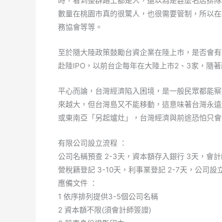
時，看到整群路上都是人，還以為是甚麼名店排隊
數量在桃園市真的很驚人，也很需要管制，所以在
務協會等等。
至於隨大陸政策鼓勵台資企業在陸上市，是否會有
赴陸IPO，以前台企每年在大陸上市2、3家，隨
平心而論，台灣經濟陷入困境，是一般民眾都能察
來越大，但台灣島又不能移動，這意味著台灣永遠
或東南亞「另起爐灶」，台灣經濟與前途恐怕只會
有限公司設立流程 ：
公司名稱預查 2-3天，資本額存入銀行 3天，會計師
營稅籍登記 3-10天，利事業登記 2-7天，公司設
應備文件 ：
1 依序排列提供3-5個公司名稱
2 資本額不限(須會計師簽證)