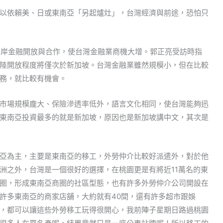
以依賴美、日或東南亞「另起爐灶」，台灣經濟與前途，恐怕只
兩岸金融開放與合作，使台灣金融業商機大增。郭正亮受訪時指
陸開放程度將僅次於新加坡。台灣金融業雖然規模小，但在比較
務，就比較有機會。
市場規模龐大、保險滲透率低外，語言文化相同，使台灣能夠迅
東南亞投資最多的就是新加坡，原因也是新加坡講中文，其次是
亞為主，主要是東南亞的移工，外勞仲介比較好派遣外，對於他
洲之外，台灣是一個很好的選擇，在桃園更是有將近11萬名的東
圈，形成東南亞商圈的社區型態，也有許多外勞仲介公司開設在
許多東南亞的商家店舖，大約就有40間，還有許多超市跟娛
，都可以讓這些外勞移工玩得很開心，我前陣子星期日路過桃園