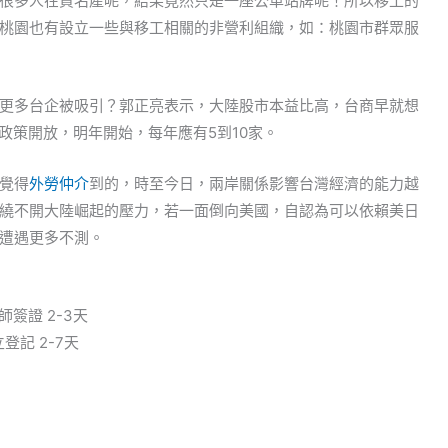
很多人在買名產呢，結果竟然只是一座公車站牌呢！所以移工的
桃園也有設立一些與移工相關的非營利組織，如：桃園市群眾服
更多台企被吸引？郭正亮表示，大陸股市本益比高，台商早就想
著政策開放，明年開始，每年應有5到10家。
覺得
外勞仲介
到的，時至今日，兩岸關係影響台灣經濟的能力越
繞不開大陸崛起的壓力，若一面倒向美國，自認為可以依賴美日
遭遇更多不測。
簽證 2-3天
立登記 2-7天