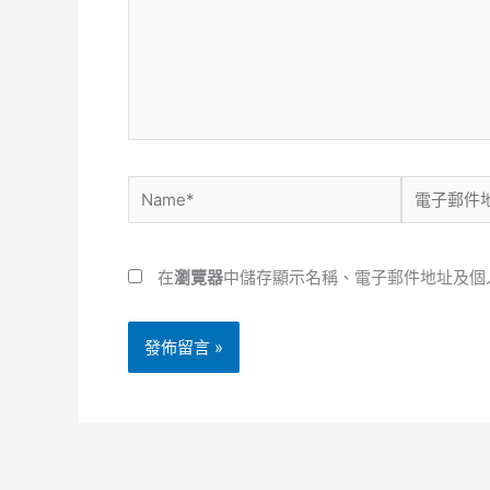
輸
入
內
容...
Name*
電
子
郵
在
瀏覽器
中儲存顯示名稱、電子郵件地址及個
件
地
址
*