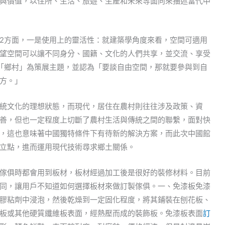
與價值，以住所、生活、旅遊、生產和未來等面向來描述當代中
在於2方面，一是使用上的靈活性：就建築學角度來看，空間可適用
望空間可以讓不同身分、國籍、文化的人們共享，並交流、享受
「鄉村」為策展主題，並認為「要談自由空間，那就要參與到自
方。」
統文化的理想狀態，而現代，居住在農村則往往涉及政策、資
善，但也一定程度上切斷了農村生活與傳統之間的聯繫，面對快
，這也意味著中國獨特條件下有待新的解決方案，而此次中國館
立點，進而運用現代技術尋求鄉土關係。
傢俱時都會用到板材，板材經過加工後是很好的裝修材料。目前
同，讓用戶不知道如何選擇板材來做訂製傢俱。一、免漆板免漆
膠粘劑中浸泡，然後乾燥到一定固化程度，將其鋪裝在刨花板、
板或其他硬質纖維板表面，經熱壓而成的裝飾板。免漆板表面
訂