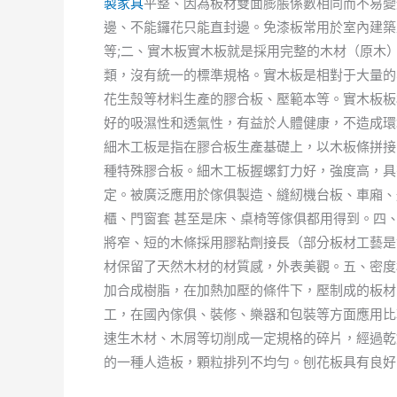
製家具
平整、因為板材雙面膨脹係數相同而不易變
邊、不能鑼花只能直封邊。免漆板常用於室內建築
等;二、實木板實木板就是採用完整的木材（原木
類，沒有統一的標準規格。實木板是相對于大量的
花生殼等材料生產的膠合板、壓範本等。實木板板
好的吸濕性和透氣性，有益於人體健康，不造成環
細木工板是指在膠合板生產基礎上，以木板條拼接
種特殊膠合板。細木工板握螺釘力好，強度高，具
定。被廣泛應用於傢俱製造、縫紉機台板、車廂、
櫃、門窗套 甚至是床、桌椅等傢俱都用得到。四
將窄、短的木條採用膠粘劑接長（部分板材工藝是
材保留了天然木材的材質感，外表美觀。五、密度
加合成樹脂，在加熱加壓的條件下，壓制成的板材
工，在國內傢俱、裝修、樂器和包裝等方面應用比
速生木材、木屑等切削成一定規格的碎片，經過乾
的一種人造板，顆粒排列不均勻。刨花板具有良好