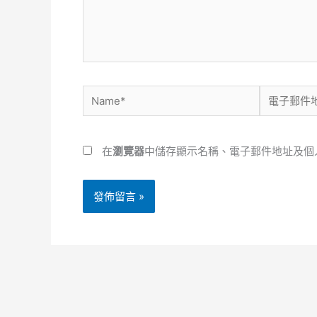
內
容...
Name*
電
子
郵
在
瀏覽器
中儲存顯示名稱、電子郵件地址及個
件
地
址
*