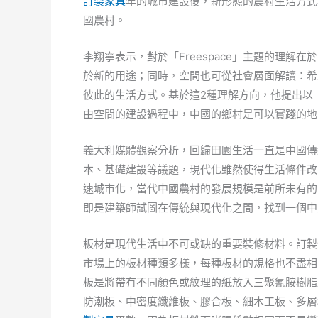
訂製家具
年的城市建設後，新形態的農村生活方式
國農村。
李翔寧表示，對於「Freespace」主題的理解
於新的用途；同時，空間也可從社會層面解讀：希
彼此的生活方式。基於這2種理解方向，他提出以
由空間的建設過程中，中國的鄉村是可以實踐的地
義大利媒體觀察分析，回歸田園生活一直是中國傳
本、基礎建設等議題，現代化雖然使得生活條件改
速城市化，當代中國農村的發展規模是前所未有的
即是建築師試圖在傳統與現代化之間，找到一個中
板材是現代生活中不可或缺的重要裝修材料。訂製
市場上的板材種類多樣，每種板材的規格也不盡相
板是將帶有不同顏色或紋理的紙放入三聚氰胺樹脂
防潮板、中密度纖維板、膠合板、細木工板、多層