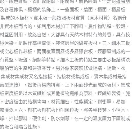
形、顏色鮮豔、表面較耐磨、耐腐蝕，價格經濟。但是封邊易崩
及各種傢俱、櫥櫃的裝飾上。一些面板，牆面，櫃面，櫃層板
）製成的木板材。實木板一般按照板材實質（原木材質）名稱分
非實木板而言的，如利用木材加工下腳料、農作物秸稈、穀殼、
材堅固耐用、紋路自然，大都具有天然木材特有的芳香，具有較
境污染，是製作高檔傢俱、裝修房屋的優質板材。三、細木工板
或空心板作芯板，兩面覆蓋兩層或多層膠合板，經膠壓制成的一
有質堅、吸聲、絕熱等特點。細木工板的特點主要由芯板結構決
船舶等的生產和建築業等。另外像家裝裝修做隔牆、隔斷、衣
、集成材集成材又名指接板、指接材或集成板，實木集成材是指
齒型連接），然後再橫向拼寬、上下兩面砂光而成的板材。集成
板密度板是以木質纖維或其他植物纖維為原料，經纖維製備，施
。密度板由於結構均勻，材質細密，性能穩定，耐衝擊，易加
較廣泛。六、刨花板刨花板也叫顆粒板，將各種枝芽、小徑木、
燥，拌以膠料，硬化劑、防水劑等，在一定的溫度壓力下壓制成
的吸音和隔音性能。