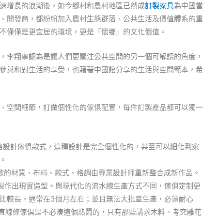
速增長的浪潮後，如今鄉村和農村地區已然成
訂製家具
為中國當
、開發商，都紛紛加入農村生態群落、公共生活及價值體系的重
不僅僅是更宜居的環境，更是「懷鄉」的文化價值。
雙年展，李翔寧認為是讓人們更關注公共空間的另一個可解讀的角度，
參與和對生活的享受，也藉著中國館分享的生活與空間範本，希
、空間細節，訂做個性化的傢俱配置，每件訂製產品都可以獨一
格設計傢俱款式，這種設計是完全個性化的，甚至可以細化到家
。
歡的材質、布料、款式、格調由專業設計師重新整合成新作品。
製作出現實造型。與現代化的流水線生產方式不同，傢俱定制更
比較長，通常在3個月左右；並且無法大批量生產，必須耐心
的直線條傢俱是不必湊這個熱鬧的，只有那些講求木料、考究雕花