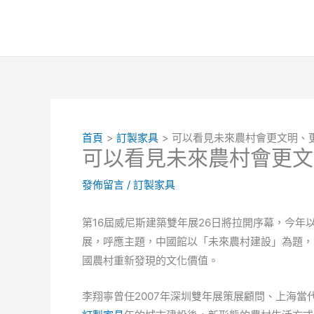
跳
至
主
要
內
容
首頁
訂製家具
可以看見未來農村會更文明、
可以看見未來農村會更文
發佈留言
/
訂製家具
第16屆威尼斯建築雙年展26日將拉開序幕，今年以「
展，呼應主題，中國館以「未來農村建設」為題，
國農村重新發現的文化價值。
李翔寧曾任2007年深圳雙年展策展顧問、上海當