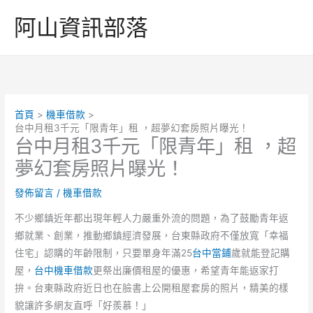
跳
阿山資訊部落
至
主
要
內
容
首頁
機車借款
台中月租3千元「限青年」租 ，超夢幻套房照片曝光！
台中月租3千元「限青年」租 ，超
夢幻套房照片曝光！
發佈留言
/
機車借款
不少鄉鎮近年都出現年輕人力嚴重外流的問題，為了鼓勵青年返
鄉就業、創業，推動鄉鎮經濟發展，台東縣政府不僅放寬「幸福
住宅」認購的年齡限制，只要單身年滿25
台中當鋪
歲就能登記購
屋，
台中機車借款
更祭出廉價租屋的優惠，希望青年能返家打
拚。台東縣政府近日也在臉書上公開租屋套房的照片，精美的樣
貌讓許多網友直呼「好羨慕！」