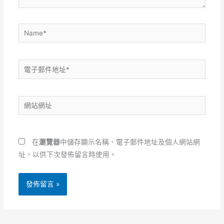
Name*
電
子
郵
網
件
站
地
網
址
址
*
在
瀏覽器
中儲存顯示名稱、電子郵件地址及個人網站網
址，以供下次發佈留言時使用。