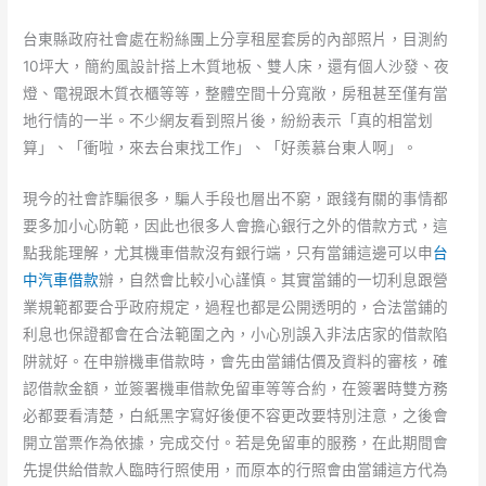
台東縣政府社會處在粉絲團上分享租屋套房的內部照片，目測約
10坪大，簡約風設計搭上木質地板、雙人床，還有個人沙發、夜
燈、電視跟木質衣櫃等等，整體空間十分寬敞，房租甚至僅有當
地行情的一半。不少網友看到照片後，紛紛表示「真的相當划
算」、「衝啦，來去台東找工作」、「好羨慕台東人啊」。
現今的社會詐騙很多，騙人手段也層出不窮，跟錢有關的事情都
要多加小心防範，因此也很多人會擔心銀行之外的借款方式，這
點我能理解，尤其機車借款沒有銀行端，只有當鋪這邊可以申
台
中汽車借款
辦，自然會比較小心謹慎。其實當鋪的一切利息跟營
業規範都要合乎政府規定，過程也都是公開透明的，合法當鋪的
利息也保證都會在合法範圍之內，小心別誤入非法店家的借款陷
阱就好。在申辦機車借款時，會先由當鋪估價及資料的審核，確
認借款金額，並簽署機車借款免留車等等合約，在簽署時雙方務
必都要看清楚，白紙黑字寫好後便不容更改要特別注意，之後會
開立當票作為依據，完成交付。若是免留車的服務，在此期間會
先提供給借款人臨時行照使用，而原本的行照會由當鋪這方代為