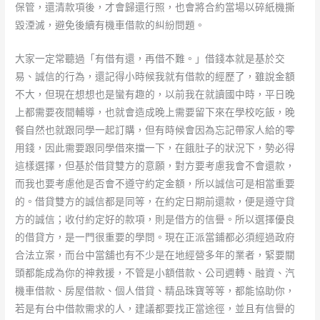
保管，還清款項後，才會歸還行照，也會將合約當場以碎紙機撕
毀湮滅，避免後續有機車借款的糾紛問題。
大家一定常聽過「有借有還，再借不難。」借錢本就是基於交
易、誠信的行為，還記得小時候我就有借款的經歷了，雖說金額
不大，但現在想想也是蠻有趣的，以前我在就讀國中時，平日晚
上都需要夜間輔導，也就會造成晚上需要留下來在學校吃飯，晚
餐自然也就跟同學一起訂購，但有時候會因為忘記帶家人給的零
用錢，因此需要跟同學借來擋一下，在餓肚子的狀況下，勢必得
這樣選擇，但基於借貸雙方的意願，對方要考慮我會不會還款，
而我也要考慮他是否會不遵守約定金額，所以誠信可是相當重要
的。借貸雙方的誠信都是同等，在約定日期前還款，便是遵守貸
方的誠信；收付約定好的款項，則是借方的信譽。所以選擇優良
的借貸方，是一門很重要的學問。現在正派當鋪都必須經過政府
合法立案，而台中當舖也有不少是在地經營多年的業者，緊要關
頭都能成為你的神救援，不管是小額借款、公司週轉、融資、汽
機車借款、房屋借款、個人借貸、精品珠寶等等，都能協助你，
若是有台中借款需求的人，建議都要找正當途徑，並且有信譽的