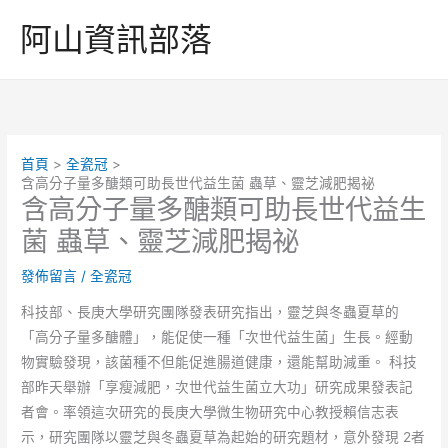
跳
阿山資訊部落
至
主
要
內
容
首頁
全瓷冠
含高分子量多醣類可助長世代益生菌 蟲草、靈芝減肥揭祕
含高分子量多醣類可助長世代益生
菌 蟲草、靈芝減肥揭祕
發佈留言
/
全瓷冠
科技部、長庚大學研究團隊發表研究指出，靈芝與冬蟲夏草的
「高分子量多醣體」，能促使一種「次世代益生菌」生長。經動
物實驗發現，該菌種不但能促進腸道健康，還能幫助減重。 科技
部昨天舉辦「享瘦減肥，次世代益生菌立大功」研究成果發表記
者會。率領這次研究的長庚大學微生物研究中心教授賴信志表
示，研究團隊以靈芝與冬蟲夏草為起始的研究題材，意外發現 2者