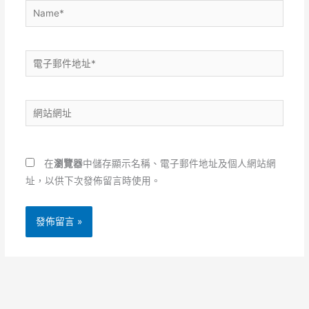
Name*
電
子
郵
網
件
站
地
網
址
址
*
在
瀏覽器
中儲存顯示名稱、電子郵件地址及個人網站網
址，以供下次發佈留言時使用。