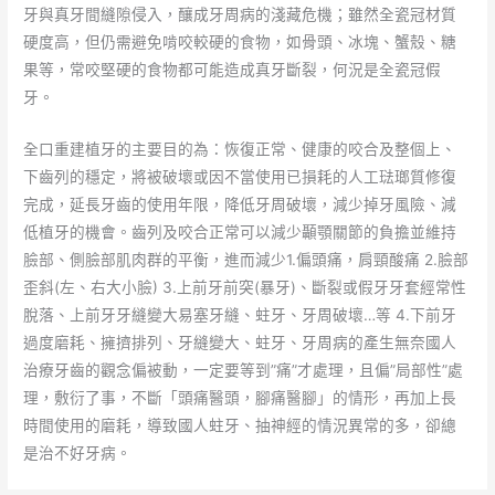
牙與真牙間縫隙侵入，釀成牙周病的淺藏危機；雖然全瓷冠材質
硬度高，但仍需避免啃咬較硬的食物，如骨頭、冰塊、蟹殼、糖
果等，常咬堅硬的食物都可能造成真牙斷裂，何況是全瓷冠假
牙。
全口重建植牙的主要目的為：恢復正常、健康的咬合及整個上、
下齒列的穩定，將被破壞或因不當使用已損耗的人工琺瑯質修復
完成，延長牙齒的使用年限，降低牙周破壞，減少掉牙風險、減
低植牙的機會。齒列及咬合正常可以減少顳顎關節的負擔並維持
臉部、側臉部肌肉群的平衡，進而減少1.偏頭痛，肩頸酸痛 2.臉部
歪斜(左、右大小臉) 3.上前牙前突(暴牙)、斷裂或假牙牙套經常性
脫落、上前牙牙縫變大易塞牙縫、蛀牙、牙周破壞…等 4.下前牙
過度磨耗、擁擠排列、牙縫變大、蛀牙、牙周病的產生無奈國人
治療牙齒的觀念偏被動，一定要等到”痛”才處理，且偏”局部性”處
理，敷衍了事，不斷「頭痛醫頭，腳痛醫腳」的情形，再加上長
時間使用的磨耗，導致國人蛀牙、抽神經的情況異常的多，卻總
是治不好牙病。