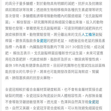
的高分子量多醣體，對於動物具有明顯的減肥、抗肝炎及抗糖尿
病前期症狀等效果；透過微生物相移植與各種抗生素處理等研究
首次發現，多醣體能誘導增殖動物體內的腸道細菌「戈氏副擬桿
菌」。 賴信智說，研究團隊將這株細菌分離出來後，投入的動物
實驗也發現，單獨使用戈氏副擬桿菌，可達到明顯的減肥與抗代
謝症候群效果。動物實驗發現，將分離出來的戈氏
人工植牙
副擬
桿菌，餵食高脂飲食
全瓷冠
的肥胖老鼠， 8週後這些老鼠的胰島素
指標、內毒素、內臟脂肪等指數均下降 20? 30個百分點，成功減
肥。 賴信志表示，戈氏副擬桿菌這種新世代益生菌，未來可望應
用在改善肥胖、代謝症候群、脂肪肝及肝炎、糖尿病等慢性病，
最快 5年內能有健康食品問世。目前研究團隊也在嘗試找出該菌株
能抗發炎的化學分子，將來也可能開發改善阿茲海默症、腎臟
病、肺阻塞疾病的抗發炎藥物。
全瓷冠相較於複合金屬材質硬度較高，也不會有金屬材質接合處
破裂的問題，全瓷冠採全陶瓷設計與人體相容性高，內部無金屬
不會導致牙齦過敏發黑等，透光度、色澤與自然真牙相
全瓷冠
仿，自然又美觀，全瓷冠牙密合度較高，可以有效避免細菌從假