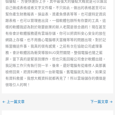
個優點， 方便快速好上手，其中最強大的優點大概就是可以匯出
自己做成表格或者文字文件檔，不只如此，做出的表格甚至可以
幫你產生財務報表，損益表、資產負債表等等，也可選特定資訊
跟表格，也可以管理進出貨，一個軟體包辦所有你要的工具，這
樣的軟體我認為對於剛要創業的新人老闆是很合適的！現在甚至
有些會計軟體服務還有雲端存儲，你可以把資料安心安全的放在
網路上存檔，也不用擔心電腦哪天當機等等的問題出現，對於記
賬當機這件事，我真的很有感覺，之前有次在協助公司處理事
務，會計軟體因為衝突導致BUG突然關閉，整個電腦也隨之藍
屏，當下真的是緊張到爆炸，但也只能回報公司會計軟體出錯，
我記賬工作只有執行到一半，後來，還好電腦有從維修人員那裏
檢修回來，把資料轉到另一台新電腦，舊電腦就先淘汰，如果沒
有資料救援，我想大概資料就都再見了！所以雲端儲存的價值是
很吸引人的啊！
←
上一篇文章
下一篇文章
→