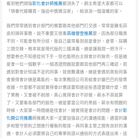
看到牠們煩惱
彰化會計師推薦
都消失了，飼主希望大家都可以
「領養代替購買，強迫中獎碼沒麥」，給浪浪一個溫暖的家。
我們常常遇到會計部門的需要跟其他部門打交道，常常是雞毛蒜
皮的瑣碎事務，說不重要又很重
高雄營登推薦
要，因為部分職責
不同，可能會有所分歧，我自己最常看到就是會計、倉管、採購
三頭交鋒，根本就是現代版的三國演義，總是讓我捏一把冷汗，
想要券也不知道從何下手，但也能明白主辦會計的無奈，但是總
是會一位一個數字，一個憑證問題就要跟其他部門再三確認，若
遇到對會計知識不足的同事，就很難溝通，總是會遇到某些同事
會覺得會計總是萬能的，每次業務回公司丟給會計皺巴巴的發票
收據，什麼都不說就覺得會計應該要知道這些憑證要做什麼，問
了業務，又會被不耐煩，真心覺得會計不好做，薪水不高就算
了，又要看各部門的臉色，總是要當公司的黑臉，薪水有問題的
時候，大家第一時間總是找會計，總覺得是會計的問題，會計
彰
化開公司推薦
師推薦大家一定要加強自己的溝通技能，適當的讓
步和堅守原則之間進行權衡的取捨，與同事主管之間有良好的溝
通，會計人必須要將自己的專業術語以通俗的方式表達出來，這