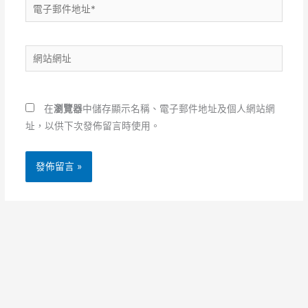
電
子
郵
網
件
站
地
網
址
址
*
在
瀏覽器
中儲存顯示名稱、電子郵件地址及個人網站網
址，以供下次發佈留言時使用。