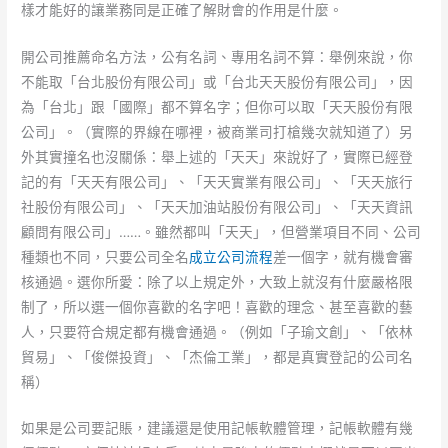
樣才能好的讓業務同是正確了解財會的作用是什麼。
開公司推薦命名方法，公有名詞、專用名詞不算：舉例來說，你
不能取「台北股份有限公司」或「台北天天股份有限公司」，因
為「台北」跟「國際」都不算名字；但你可以取「天天股份有限
公司」。（實際的界線在哪裡，被商業司打槍幾次就知道了）另
外其實撞名也沒關係：舉上述的「天天」來說好了，實際已經登
記的有「天天有限公司」、「天天實業有限公司」、「天天旅行
社股份有限公司」、「天天加油站股份有限公司」、「天天資訊
顧問有限公司」……。雖然都叫「天天」，但營業項目不同、公司
種類也不同，只要公司全名
成立公司流程
差一個字，就有機會審
核通過。選你所愛：除了以上規定外，大致上就沒有什麼嚴格限
制了，所以選一個你喜歡的名字吧！喜歡的理念、甚至喜歡的藝
人，只要符合規定都有機會通過。（例如「子瑜文創」、「依林
貿易」、「俊傑投資」、「杰倫工業」，都是真實登記的公司名
稱）
如果是公司要記賬，建議還是使用記帳軟體管理，記帳軟體有幾