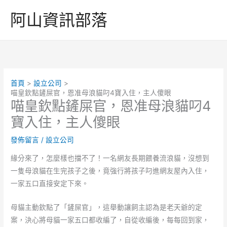
跳
阿山資訊部落
至
主
要
內
容
首頁
設立公司
喵皇欽點鏟屎官，恩准母浪貓叼4寶入住，主人傻眼
喵皇欽點鏟屎官，恩准母浪貓叼4
寶入住，主人傻眼
發佈留言
/
設立公司
緣分來了，怎麼樣也擋不了！一名網友長期餵養流浪貓，沒想到
一隻母浪貓在生完孩子之後，竟強行將孩子叼進網友屋內入住，
一家五口直接安定下來。
母貓主動欽點了「鏟屎官」，這舉動讓飼主認為是老天爺的定
案，決心將母貓一家五口都收編了，自從收編後，每每回到家，