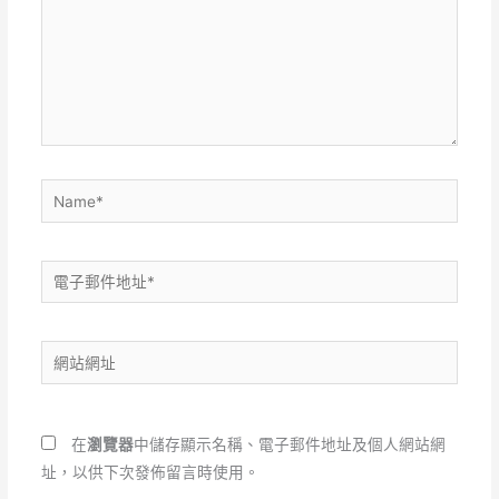
輸
入
內
容...
Name*
電
子
郵
網
件
站
地
網
址
址
*
在
瀏覽器
中儲存顯示名稱、電子郵件地址及個人網站網
址，以供下次發佈留言時使用。