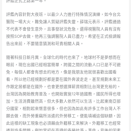
評鑑正式上路第一年。
評鑑內容針對大夜班，以最少人力進行特殊情況演練，如今台北
醫院一場大火，難免讓人質疑評鑑失靈。薛瑞元表示，評鑑通過
不代表不會發生意外，且事發狀況危急，還得視醫院人員有沒有
按照SOP去做，他再三強調醫院人員已盡力，希望在正式檢調報
告出來前，不要隨意猜測和苛責相關人員。
隨著科技日新月異，全球化的時代也來了，地球村不是夢想而在
眼前，現在出國已經相當簡單，跨國之間的流動人口已是不可避
免，每個人都會有想去的地方，像是我朋友他就很喜歡出國看
看，所以他已經規劃好都是要在國外奔波走走，甚至規劃未來工
作跟定居都是在國外，也會更想選擇薪資相對比台灣更充裕的。
台灣因為開始教育普及，也開始實施12年過國教，國民所得也增
加，生活消費雖然高，但大多數人依然可以生活，比起東南亞部
分國家，相對起來愜意很多，但也因為如此有許多工作台灣人不
願去做，而外勞重竊所派遣的外勞移工，便能填補這個缺額，因
此這樣的缺工現象也必須藉由外籍移工來解決。外籍移工也經常
遇到許多問題，例如當初在高捷的泰勞抗爭，事件，背後的因素