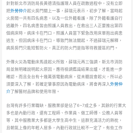
針對新北市消防局長黃德清指護理人員在疏散過程中，沒有立即
把
外勞仲介
起火房門關上一事，薛瑞元表示，初步了解，當時起
火房間一共有四名病患，以及一位外籍看護，除了外籍看護自行
逃離外，四名病患皆由照護人員救出，在救出三人正要推出第四
個病床時，病床卡在門口，照護人員當下緊急改用床單抱出病患
逃生，但因病床卡在門口，導致門無法關起。不過薛瑞元解釋，
病房房門只能短暫防火，真正的防火門是指等待救援區的門。
外傳火災為電動床馬達起火所致，薛瑞元再三強調，新北市消防
局並無明確說明起火原因，應待檢調鑑識結果出爐，才能進一步
確認。而且全台有十幾萬張電動病床，從未聽說會起火，所以必
須要深入了解，若確定肇事原因為電動病床，將會再深入
外勞仲
介
了解醫材品牌和使用年限。
台灣有許多行業職缺，服務業卻是佔了6~7成之多，其餘的行業大
多也是內勤行政，還有工程師、作業員、做工師傅、公務人員等
等，其中服務業大多都是大學生高中生，這群充滿活力的熱枕，
且朝氣上像的年輕人居多，內勤行政就比較不一定了，有些工作