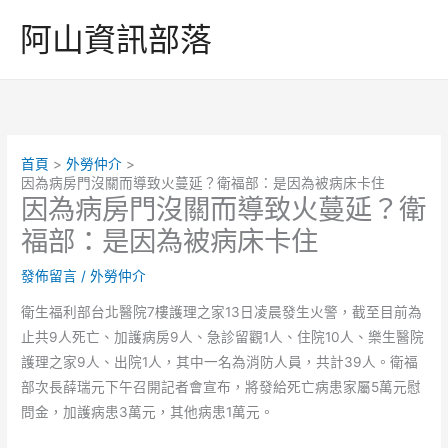
跳
阿山資訊部落
至
主
要
內
容
首頁
外勞仲介
因為病房門沒關而導致火蔓延？衛福部：是因為被病床卡住
因為病房門沒關而導致火蔓延？衛
福部：是因為被病床卡住
發佈留言
/
外勞仲介
衛生福利部台北醫院7樓護理之家13日凌晨發生火警，截至目前為
止共9人死亡、加護病房9人、急診留觀1人、住院10人、樂生醫院
護理之家9人、出院1人，其中一名為消防人員，共計39人。衛福
部次長薛瑞元下午召開記者會宣布，將發給死亡病患家屬5萬元慰
問金，加護病患3萬元，其他病患1萬元。