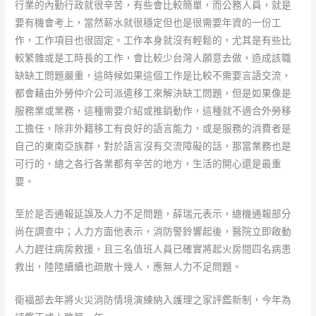
行業的內勤行政就很辛苦，有些會比較簡單，而公務人員，就是
要有機會考上，當然薪水就很穩定但也是很需要年資的一份工
作，工作項目也很固定。工作本身就沒有輕鬆的，尤其是有些比
較繁雜或是工時長的工作，會比較少台灣人願意去做，造成該職
缺缺工問題嚴重，這時候如果這個工作是比較不需要言語交流，
都會藉由外勞仲介公司派遣移工來解決缺工問題，但是如果像是
服務業或業務，這種需要介紹或推銷動作，這種就不適合外勞移
工擔任，除非外籍移工有良好的語言能力，或是服務的消費者是
自己的東南亞族群，對於語言沒有交流障礙的話，那當業務也是
可行的，總之各行各業都有辛苦的地方，生活的開心還是最重
要。
至於是否通報延誤及人力不足問題，薛瑞元表示，總機通報部分
尚在調查中；人力方面他表示，消防警鈴響起後，醫院立即啟動
人力趕往病房救援，且三名值班人員已確實將起火房間四名病患
救出，陸陸續續也疏散十幾人，應無人力不足問題。
衛福部去年將火災消防情境演練納入護理之家評鑑新制，今年為