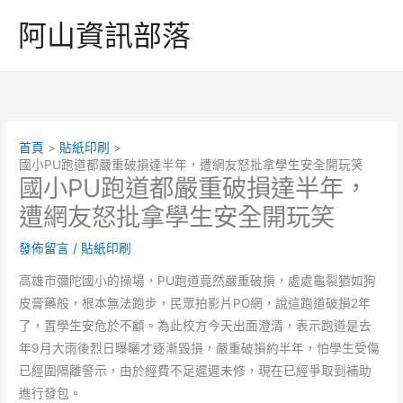
跳
阿山資訊部落
至
主
要
內
容
首頁
貼紙印刷
國小PU跑道都嚴重破損達半年，遭網友怒批拿學生安全開玩笑
國小PU跑道都嚴重破損達半年，
遭網友怒批拿學生安全開玩笑
發佈留言
/
貼紙印刷
高雄市彌陀國小的操場，PU跑道竟然嚴重破損，處處龜裂猶如狗
皮膏藥般，根本無法跑步，民眾拍影片PO網，說這跑道破損2年
了，置學生安危於不顧。為此校方今天出面澄清，表示跑道是去
年9月大雨後烈日曝曬才逐漸毀損，嚴重破損約半年，怕學生受傷
已經圍隔離警示，由於經費不足遲遲未修，現在已經爭取到補助
進行發包。