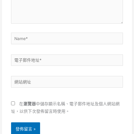
內
容...
Name*
電
子
郵
網
件
站
地
網
址
址
*
在
瀏覽器
中儲存顯示名稱、電子郵件地址及個人網站網
址，以供下次發佈留言時使用。