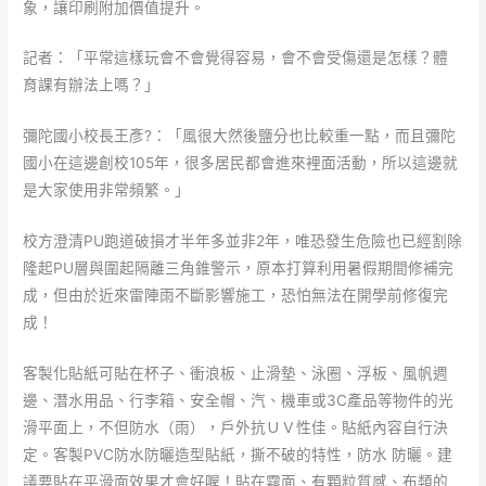
象，讓印刷附加價值提升。
記者：「平常這樣玩會不會覺得容易，會不會受傷還是怎樣？體
育課有辦法上嗎？」
彌陀國小校長王彥?：「風很大然後鹽分也比較重一點，而且彌陀
國小在這邊創校105年，很多居民都會進來裡面活動，所以這邊就
是大家使用非常頻繁。」
校方澄清PU跑道破損才半年多並非2年，唯恐發生危險也已經割除
隆起PU層與圍起隔離三角錐警示，原本打算利用暑假期間修補完
成，但由於近來雷陣雨不斷影響施工，恐怕無法在開學前修復完
成！
客製化貼紙可貼在杯子、衝浪板、止滑墊、泳圈、浮板、風帆週
邊、潛水用品、行李箱、安全帽、汽、機車或3C產品等物件的光
滑平面上，不但防水（雨），戶外抗ＵＶ性佳。貼紙內容自行決
定。客製PVC防水防曬造型貼紙，撕不破的特性，防水 防曬。建
議要貼在平滑面效果才會好喔！貼在霧面、有顆粒質感、布類的