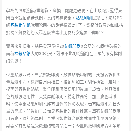
學校的PU跑道嚴重龜裂、磨損，處處是破洞，在上頭跑步還得東
閃西閃就怕跑步跌倒，真的有夠誇張，
貼紙印刷
民眾拍下影片PO
網
客製化貼紙
說彌陀國小的跑道損毀2年了，質疑財政真的如此拮
据嗎？網友紛紛大罵怎麼會棄小朋友的安危於不顧呢？
實際來到操場，結果發現長達20
貼紙印刷
0公尺的PU跑道破損的
面積
標籤貼紙
大約30公尺，殘破不堪的跑道跑在上頭的確有摔倒
的危險！
少量貼紙印刷、單張貼紙印刷，數位貼紙印刷機，支援客製化少
量貼紙印刷，送禮自用兩相宜，搭配印加工可製作標語、趣味、
提醒等客製化貼紙！數位印刷設備搭配印後加工設備，其具備出
色的紙張適用性、支援厚紙印刷、穩定性高等，加上廣色域碳
粉，使單張貼紙印刷也能有出色的色彩表現，若有貼紙印刷且少
量的需求，印後加工設備是客製化的最佳推薦。單張貼紙印刷應
用面廣，以年節為例，企業可製作符合形象或個性化單張貼紙，
討喜又有創意是受歡迎的輔銷品之一；少量貼紙印刷結合企業形