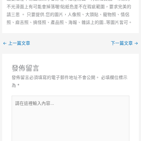
不光滑面上有可能會掉落喔!貼紙色差不在瑕疵範圍，要求完美的
請三思 。 只要提供.您的圖片，人像照、大頭貼、寵物照、情侶
照、麻吉照、搞怪照、產品照、海報、雜誌上的圖..等圖片皆可。
←
上一篇文章
下一篇文章
→
發佈留言
發佈留言必須填寫的電子郵件地址不會公開。
必填欄位標示
為
*
請
在
這
裡
輸
入