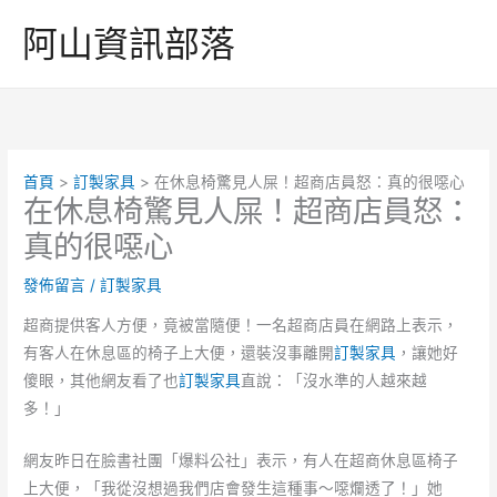
跳
阿山資訊部落
至
主
要
內
容
首頁
訂製家具
在休息椅驚見人屎！超商店員怒：真的很噁心
在休息椅驚見人屎！超商店員怒：
真的很噁心
發佈留言
/
訂製家具
超商提供客人方便，竟被當隨便！一名超商店員在網路上表示，
有客人在休息區的椅子上大便，還裝沒事離開
訂製家具
，讓她好
傻眼，其他網友看了也
訂製家具
直說：「沒水準的人越來越
多！」
網友昨日在臉書社團「爆料公社」表示，有人在超商休息區椅子
上大便，「我從沒想過我們店會發生這種事～噁爛透了！」她