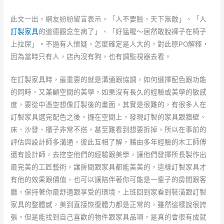
此文一出，網友紛紛留言表示，「人不要臉，天下無敵」、「人
訂製家具
的道德觀念生病了」、「好猛喔～居然敢脫褲子在椅子
上拉屎」。不過有人懷疑，怎麼確定是人大的，對此原PO解釋，
因為當時只有人，店內沒有狗，也有調監視器去看。
在訂製家具時，最重要的就是溝通跟協調，如何選擇配色跟功能
的同時，又兼顧空間的美學，如果沒有長久的經驗或美學的敏感
度，要從中憑空想像訂製後的畫面，其實是很難的，有很多人在
訂製家具選完配色之後，擺在空間上，發現訂製的家具跟牆壁、
床、沙發、櫃子非常不搭，甚至難看到想要拆掉，所以在事前的
評估與設計師多溝通，彼此互相了解，藉由多年經驗的木工師傅
還有設計師，去挖空他們的經驗跟美學，讓他們發揮所長製作出
最完美的工匠藝術，讓房間跟家具都能美美的，這樣訂製家具才
有他的效果跟價值，也可以讓陪伴著你可能是一輩子的房間跟客
廳，保持著你最舒適跟享受的環境，上班回到家看到裝潢跟訂製
家具的整體感，美到直接恢復體力都是正常的，雖然這樣說很誇
張，但是能找到自己喜歡的物件跟家具品項，是真的會很有成就