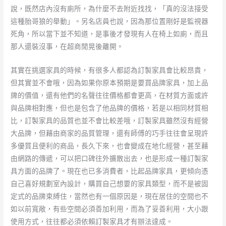
說，既然店內沒有廁所，為什麼不去附近找找，「真的沒法接受
這種胎哥狼的舉動」。另名店員也說，因為那位置剛好是監視器
死角，所以當下並不知道，是事後才發現有人在椅上如廁，而且
那人還裝沒事，在超商閒晃後離開。
其實在挑選家具的時候，有很多人都認為訂製家具會比較昂貴，
但其實並不會哦，因為如果你原本預期是要買品牌家具，加上品
牌的價值，還有他們的名聲往往價格都會更高，在材質方面或許
與品牌相對應，但也是包含了他品牌的價格，若是以相同材質相
比，訂製家具的品質也並不會比較差哦，訂製家具雖然沒有經營
大品牌，但藉由商家的品質管理，還有師傅的巧手往往會呈現許
多優質且便利的商品，長久下來，也會變成在地化經營，甚至藉
由網路的傳遞，可以把口碑往外擴散出去，也是形成一種訂製家
具方面的品牌了。現在也已多消費者，比起品牌家具，更傾向憑
自己喜好規劃室內設計，購買自己想要的家具類型，而不是被固
定式的品牌束縛住，當然也有一個原因是，現在居住的空間也不
如以前寬敞，有些空間必須善加利用，而為了妥善利用，大小跟
使用方式，往往都必須依賴訂製家具才有辦法達成。