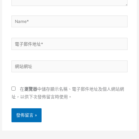
Name*
電
子
郵
網
件
站
地
網
址
址
*
在
瀏覽器
中儲存顯示名稱、電子郵件地址及個人網站網
址，以供下次發佈留言時使用。