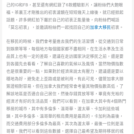
己的IG和FB，甚至還有網紅錄了6款體驗影片，讓粉絲們大飽眼
福。茶裏王才剛推出的初衷濾鏡在短短幾天上線後，就已經掀起
話題，許多網紅拍下屬於自己的初衷正能量後，向粉絲們喊話
「莫忘初衷」，並邀請粉絲們一起找回自己的
加拿大移民
初衷。
在移民的時候，我們會考量進去我們的生活習慣，從交通到日常
到娛樂等等，每個地方每個國家都不盡相同，在生活水準及生活
品質上也有一定的差距，建議在走訪國家決定移民之前，還是要
到各國先去看看，了解自己喜歡的氣候以及風情，當然物價指數
也是很重要的一點，如果對於經濟來說太有壓力，建議還是要以
穩地為好，避免走上歪路或是被利用。有此可見，儘管加拿大辦
簽證相對容易，但在加拿大我們經常會考量其物價指數高低，了
解該地區是否適合自己居住，然後存錢買放等等，畢竟有充裕的
經濟才有好的生活品質，我們可以看到，在加拿大其中有4個熱門
移居的城市，其中有多倫多、溫哥華、渥太華、卡加利這些城
鎮，其中多倫多、溫哥華的租烏費用是最高的，卡加利為最後，
而交通費用部分多倫多為最高，其次為渥太華，最後一位則是溫
哥華，我們可以看到這些數據，選擇自己最希望及期待移居的城