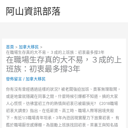
跳
阿山資訊部落
至
主
要
內
容
首頁
加拿大移民
在職場生存真的大不易，３成的上班族：初衷最多撐3年
在職場生存真的大不易，３成的上
班族：初衷最多撐3年
發佈留言
/
加拿大移民
你有沒有曾經遇過這樣的狀況? 被老闆強迫加班、奧客無理取鬧，
或是地雷就隱藏在同事之間，什麼時候引爆都不知道，搞的大家
人心慌慌，彷彿當初工作的熱情與初衷已被磨損光? 《2018職場
初衷大調查》指出，在低薪資、高工時、職場人際等困境夾殺
下，有近1/3職場青年坦承，3年內恐因現實壓力下放棄初衷。 有
鑑於職場厭世感爆棚，為鼓勵上班族找回初衷，茶裏王與知名插