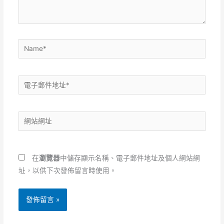
容...
Name*
電
子
郵
網
件
站
地
網
址
址
*
在
瀏覽器
中儲存顯示名稱、電子郵件地址及個人網站網
址，以供下次發佈留言時使用。