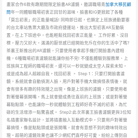
畫家合作6款有趣期間限定臉書AR濾鏡，邀請職場青
加拿大移民顧
問
年一同體驗職場初衷正回甘的滋味，臉書和IG更掀起了各種
「莫忘初衷」的正能量喊話! 同時即日起，也鎖定上班族通勤要塞
的台北車站售票大廳及市政府捷運站，推出大型初衷AR互動裝
置，在上下班途中，也能輕鬆找回初衷正能量。 工作好累、沒目
標，壓力又好大，滿滿的厭世感已經開始充斥在你的生活中了嗎?
茶裏王新推出的AR濾鏡，只要使用者拿起手機打開臉書內建相
機，6種職場初衷濾鏡就能讓你拍不完! 不僅能體驗到服務業、上
班族與工程師的職場初衷，還可以一秒就變成太空人探索未知，
或是成為超人超越自我。找回初衷 。 Step 1：只要打開臉書濾
鏡，系統就會自動偵測人臉，用戶對著手機大做搞怪表情後，就
會有很多有趣的特效隨之出現。像是上班族的濾鏡，只要使用者
對著螢幕張開嘴，馬上就會變成勇往直前的上班族；或是對著螢
幕點點頭，也能讓你一秒就體驗到工程師好奇不滅的初衷，為忙
碌的生活增添一點驚喜感。 Step2:此次茶裏王臉書濾鏡更與3位知
名插畫家聯名設計，並將插畫融入互動模式中，只要用戶對著螢
幕搞怪，像是點點頭或是張開嘴，就會有意想不到的趣味特效出
現。超萌的濾鏡效果也讓不少網紅們直呼好可愛，紛紛上傳到自