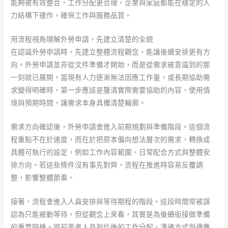
能夠被有效整合，工作分配更合理，企業與家庭都能在穩定的人
力結構下運作，確保工作與服務品質。
用流程視角理解外勞申請，先建立清楚的全貌
在認識外勞申請時，先建立整體流程觀念，能讓後續安排更有方
向。外勞申請並非從文件準備才開始，而是從需求被意識到的那
一刻就已展開。當現有人力逐漸無法因應工作量，或長期協助需
求變得明確時，第一步應該是釐清實際需要協助的內容、使用情
境與預期時間，讓需求本身具備清楚輪廓。
需求方向確認後，外勞申請會進入前期規劃與準備階段。這個流
程重點不在於速度，而在於把原本偏向想法層次的需求，轉換成
具體可執行的設定，例如工作內容範圍、日常配合方式與整體安
排方向。若這些條件沒有事先對齊，流程在推進時容易反覆調
整，影響整體節奏。
接著，流程會進入人員安排與等待期程的階段。這段時間常被誤
認為只能被動等待，但從觀念上來看，其實是為後續銜接做準備
的重要時機。提前思考人員到位後的工作分配、溝通方式與適應