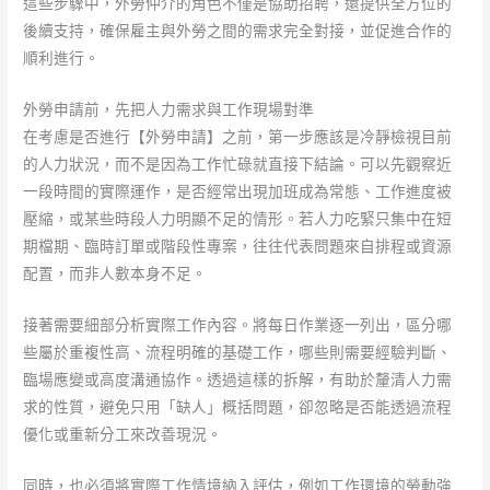
這些步驟中，外勞仲介的角色不僅是協助招聘，還提供全方位的
後續支持，確保雇主與外勞之間的需求完全對接，並促進合作的
順利進行。
外勞申請前，先把人力需求與工作現場對準
在考慮是否進行【外勞申請】之前，第一步應該是冷靜檢視目前
的人力狀況，而不是因為工作忙碌就直接下結論。可以先觀察近
一段時間的實際運作，是否經常出現加班成為常態、工作進度被
壓縮，或某些時段人力明顯不足的情形。若人力吃緊只集中在短
期檔期、臨時訂單或階段性專案，往往代表問題來自排程或資源
配置，而非人數本身不足。
接著需要細部分析實際工作內容。將每日作業逐一列出，區分哪
些屬於重複性高、流程明確的基礎工作，哪些則需要經驗判斷、
臨場應變或高度溝通協作。透過這樣的拆解，有助於釐清人力需
求的性質，避免只用「缺人」概括問題，卻忽略是否能透過流程
優化或重新分工來改善現況。
同時，也必須將實際工作情境納入評估，例如工作環境的勞動強