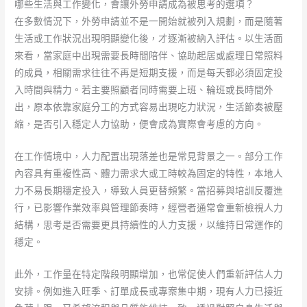
哪些生活與工作變化，會讓外勞申請成為被思考的選項？
在多數情況下，外勞申請並不是一開始就被列入規劃，而是隨著
生活或工作狀況出現明顯變化後，才逐漸被納入評估。以生活面
來看，當家庭中出現需要長時間陪伴、協助起居或處理日常照料
的成員，相關需求往往不再是短期支援，而是每天都必須固定投
入時間與精力。若主要照顧者同時需要上班、輪班或長時間外
出，原本依靠家庭分工的方式容易出現吃力狀況，生活節奏被壓
縮，是否引入穩定人力協助，便會成為實際會考慮的方向。
在工作情境中，人力配置出現落差也是常見背景之一。部分工作
內容具有重複性高、體力需求大或工時較為固定的特性，本地人
力不易長期穩定投入，導致人員更替頻繁。當招募與培訓反覆進
行，已影響作業效率與管理節奏時，經營者通常會重新檢視人力
結構，思考是否需要更具持續性的人力支援，以維持日常運作的
穩定。
此外，工作量在特定階段明顯增加，也常促使人們重新評估人力
安排。例如進入旺季、訂單成長或專案集中期，現有人力已接近