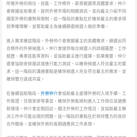
所需外勞的崗位、技能、工作條件、薪資範圍等具體要求。仲介
會根據這些需求，提供外勞市場的相關資訊，並向雇主介紹不同
國家外勞的優勢與限制。這一階段的重點在於確保雇主的需求得
到準確理解，並幫助雇主為後續篩選候選人做好準備。
進入需求確認階段，外勞仲介會根據雇主的具體需求，篩選出符
合條件的外勞候選人。仲介會提供每位候選人的詳細履歷、工作
經歷、專業技能等資料，並協助雇主進行選擇。如果需要，仲介
還會協助安排面試或進行能力測試，以確保候選人符合雇主的要
求。這一階段的溝通重點是確保候選人完全符合雇主的需求，並
確保雙方達成共識。
在後續協助階段，
外勞仲介
會協助雇主處理外勞的入境手續、工
作簽證、住宿安排等事宜，確保外勞能順利進入工作崗位並適應
新環境。仲介會定期回訪，關注外勞的工作情況，並協助雇主解
決工作中可能出現的問題。這一階段的重點在於保持雙方的良好
合作關係，並確保外勞的長期適應與工作表現。