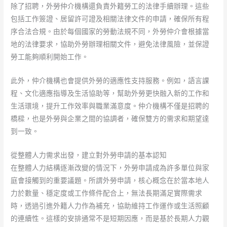
除了招聘，外勞仲介機構還負責外籍勞工的法律手續辦理。這些
包括工作簽證、居留許可證及相關法律文件的申請，確保所有程
序合法合規。由於每個國家的勞動法規不同，外勞仲介會根據當
地的法律要求，協助外勞辦理相關文件，避免法律風險，並保證
勞工能夠順利開始工作。
此外，仲介機構也會提供外勞的適應性支持服務。例如，語言課
程、文化適應指導及生活協助等，幫助外勞更快融入新的工作和
生活環境，提升工作效率與職業滿意度。仲介機構不僅是招聘的
橋樑，也是外勞與企業之間的協調者，確保雙方的需求和期望達
到一致。
從整體人力需求出發，建立對外勞申請的基本認知
在整體人力結構逐漸改變的情況下，外勞申請成為許多單位與家
庭會接觸到的重要議題。所謂外勞申請，核心概念在於當本地人
力於數量、穩定度或工作條件配合上，無法長期滿足實際需求
時，透過引進外籍人力作為補充，協助維持工作運作或生活照顧
的連續性。這樣的安排通常不是短期因應，而是基於長期人力觀