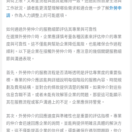
負荷上限，又希望流程與品質能維持一致。透過對照自身生活與
工作狀況，讀者能更清楚理解哪些需求較適合進一步了解
外勞申
請
，作為人力調整上的可能選項。
如何通過外勞仲介的服務細節評估其專業與可靠性
在選擇外勞仲介時，企業應謹慎考量各種因素來評估仲介的專業
度與可靠性。這不僅能夠幫助企業降低風險，也能確保合作過程
順利。以下是企業在接觸外勞仲介時，應注意的幾個關鍵服務細
節與溝通表現。
首先，外勞仲介的服務流程是否清晰透明是評估專業度的重要指
標。專業的仲介應該能夠詳細說明每個階段的服務內容、時間規
劃及費用結構，並對合約條款提供清楚的解釋。如果仲介對這些
信息含糊不清，或者未能有效解答企業的問題，那麼這可能顯示
其在服務流程或客戶溝通上的不足，企業應保持警覺。
其次，外勞仲介的回應速度與準確性也是重要的評估指標。專業
的仲介會迅速回應企業的詢問，並能夠提供明確且具體的解決方
案。這不僅能提高企業的信任感，還能確保在遇到問題時，仲介