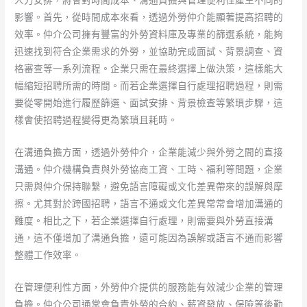
人力安排，將會對時間成本、溝通負擔與管理便利性產生不同的
影響。首先，從時間成本來看，透過外勞仲介能顯著提高招聘的
效率。仲介公司擁有豐富的外勞資料庫及專業的篩選系統，能夠
迅速找到符合企業需求的外勞，並協助完成面試、背景調查、資
格審查等一系列流程。企業只需在最終選擇上做決策，這樣能大
幅縮短招聘所需的時間。而若企業選擇自行處理招聘過程，則需
要從零開始進行履歷篩選、面試安排、背景檢查等繁瑣步驟，這
樣會使招聘過程變得更為繁瑣且耗時。
在溝通負擔方面，透過外勞仲介，企業能減少與外勞之間的直接
溝通。仲介機構負責與外勞協商工資、工時、福利等問題，企業
只需與仲介保持聯繫，避免語言障礙或文化差異帶來的誤解與摩
擦。尤其對於跨國招聘，語言不通或文化差異常常會增加溝通的
難度。相比之下，若企業選擇自行處理，則需要與外勞直接溝
通，這不僅增加了溝通負擔，還可能因為誤解或語言不通而影響
整體工作效率。
在管理便利性方面，外勞仲介提供的服務能有效減少企業的管理
負擔。仲介公司通常會負責外勞的合約、薪資發放、保險等後勤