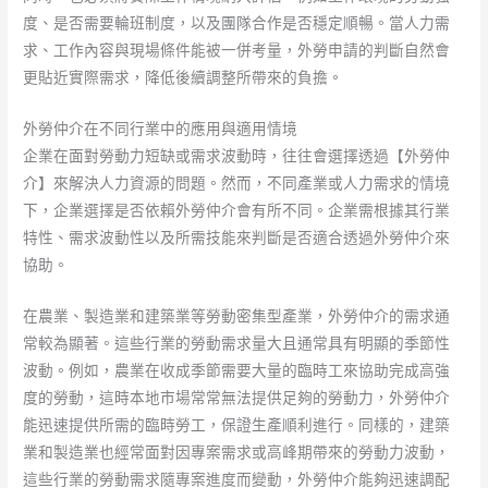
度、是否需要輪班制度，以及團隊合作是否穩定順暢。當人力需
求、工作內容與現場條件能被一併考量，外勞申請的判斷自然會
更貼近實際需求，降低後續調整所帶來的負擔。
外勞仲介在不同行業中的應用與適用情境
企業在面對勞動力短缺或需求波動時，往往會選擇透過【外勞仲
介】來解決人力資源的問題。然而，不同產業或人力需求的情境
下，企業選擇是否依賴外勞仲介會有所不同。企業需根據其行業
特性、需求波動性以及所需技能來判斷是否適合透過外勞仲介來
協助。
在農業、製造業和建築業等勞動密集型產業，外勞仲介的需求通
常較為顯著。這些行業的勞動需求量大且通常具有明顯的季節性
波動。例如，農業在收成季節需要大量的臨時工來協助完成高強
度的勞動，這時本地市場常常無法提供足夠的勞動力，外勞仲介
能迅速提供所需的臨時勞工，保證生產順利進行。同樣的，建築
業和製造業也經常面對因專案需求或高峰期帶來的勞動力波動，
這些行業的勞動需求隨專案進度而變動，外勞仲介能夠迅速調配