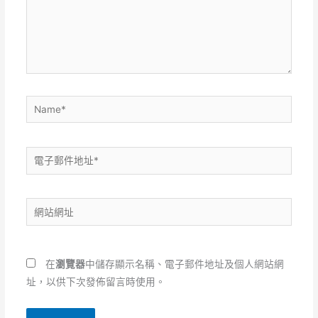
入
內
容...
Name*
電
子
郵
網
件
站
地
網
址
址
*
在
瀏覽器
中儲存顯示名稱、電子郵件地址及個人網站網
址，以供下次發佈留言時使用。