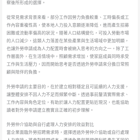
察後所形成的選擇。
從常見需求背景來看，部分工作因勞力負擔較重、工時偏長或工
作內容重複性高，使本地人力投入意願逐漸降低，進而產生招募
困難或流動率偏高的狀況。隨著人口結構變化，可投入勞動市場
的人口減少，這類人力落差在某些產業與生活場域中更加明顯，
也讓外勞申請成為人力配置時會被納入思考的方向之一。除了工
作層面外，在生活情境中，照顧需求增加，使家庭成員同時承受
工作與生活壓力，因而開始思考是否透過外勞申請來分擔日常照
顧與陪伴的負擔。
外勞申請的主要目的，在於建立相對穩定且可延續的人力支援，
讓整體安排不因人力不足而頻繁中斷。透過事前釐清實際需求、
工作內容與角色定位，有助於讓人力配置更貼近現況，也能協助
讀者對外勞申請建立務實且正確的初步理解。
外勞仲介協助與自行處理人力安排的效益對比
當企業面臨外勞招聘需求時，選擇透過外勞仲介協助或自行處理