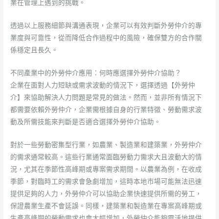
業在管理上遇到的挑戰。
透過以上服務細節與溝通表現，企業可以有效判斷外勞仲介的專
業度與可靠性，從而降低合作過程中的風險，確保雙方的合作關
係穩定且長久。
不同產業中的外勞仲介應用：何時應選擇外勞仲介協助？
企業在面對人力短缺或需求波動的情況下，選擇透過【外勞仲
介】來協助解決人力問題是常見的做法。然而，並非所有情況下
都需要依賴外勞仲介，企業需根據自身的行業特徵、勞動需求波
動及所需技能來判斷是否適合選擇外勞仲介協助。
對於一些勞動密集型行業，如農業、製造業和建築業，外勞仲介
的需求通常較高。這些行業通常面臨勞動力需求大且波動大的情
況，尤其在季節性高峰期或專案需求期間。以農業為例，在收成
季節，對臨時工的需求會急劇增加，這時本地市場可能無法迅速
提供足夠的人力，外勞仲介可以協助企業快速提供所需的勞工，
保證農業生產不會延誤。同樣，建築業和製造業在專案高峰期或
生產高峰期的勞動需求也會大幅增加，外勞仲介能夠靈活地提供