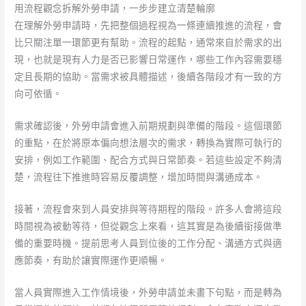
用流程觀念拆解外勞申請，一步步建立清楚輪廓
在理解外勞申請時，先把整個過程視為一條連續推進的流程，會
比只關注單一環節更有幫助。流程的起點，通常來自於需求的出
現，也就是現有人力是否已影響日常運作，哪些工作內容需要穩
定且長期的協助。當需求被具體描述，後續各階段才有一致的方
向可依循。
需求確認後，外勞申請會進入前期規劃與準備的階段。這個環節
的重點，在於將原本偏向想法層次的需求，轉換為實際可執行的
安排，例如工作範圍、配合方式與日常節奏。若這些設定不夠清
楚，流程往下推進時容易反覆調整，增加時間與溝通成本。
接著，流程會來到人員安排與等待期程的階段。許多人會將這段
時間視為被動等待，但從觀念上來看，這其實是為後續銜接做準
備的重要時機。提前思考人員到位後的工作分配、溝通方式與適
應節奏，有助於讓實際運作更順暢。
當人員實際進入工作情境後，外勞申請並未畫下句點，而是轉為