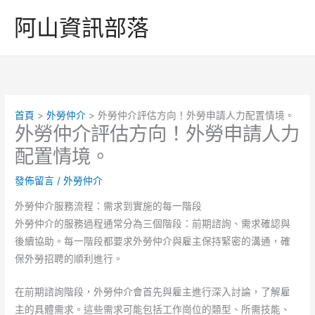
跳
阿山資訊部落
至
主
要
內
容
首頁
外勞仲介
外勞仲介評估方向！外勞申請人力配置情境。
外勞仲介評估方向！外勞申請人力
配置情境。
發佈留言
/
外勞仲介
外勞仲介服務流程：需求到實施的每一階段
外勞仲介的服務過程通常分為三個階段：前期諮詢、需求確認與
後續協助。每一階段都要求外勞仲介與雇主保持緊密的溝通，確
保外勞招聘的順利進行。
在前期諮詢階段，外勞仲介會首先與雇主進行深入討論，了解雇
主的具體需求。這些需求可能包括工作崗位的類型、所需技能、