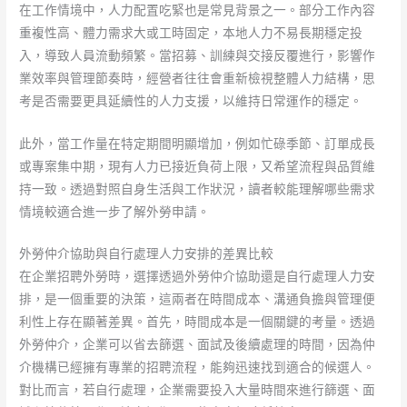
在工作情境中，人力配置吃緊也是常見背景之一。部分工作內容
重複性高、體力需求大或工時固定，本地人力不易長期穩定投
入，導致人員流動頻繁。當招募、訓練與交接反覆進行，影響作
業效率與管理節奏時，經營者往往會重新檢視整體人力結構，思
考是否需要更具延續性的人力支援，以維持日常運作的穩定。
此外，當工作量在特定期間明顯增加，例如忙碌季節、訂單成長
或專案集中期，現有人力已接近負荷上限，又希望流程與品質維
持一致。透過對照自身生活與工作狀況，讀者較能理解哪些需求
情境較適合進一步了解外勞申請。
外勞仲介協助與自行處理人力安排的差異比較
在企業招聘外勞時，選擇透過外勞仲介協助還是自行處理人力安
排，是一個重要的決策，這兩者在時間成本、溝通負擔與管理便
利性上存在顯著差異。首先，時間成本是一個關鍵的考量。透過
外勞仲介，企業可以省去篩選、面試及後續處理的時間，因為仲
介機構已經擁有專業的招聘流程，能夠迅速找到適合的候選人。
對比而言，若自行處理，企業需要投入大量時間來進行篩選、面