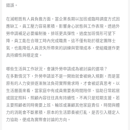
錯誤。
在減輕既有人員負擔方面，當企業長期以加班或臨時調度方式因
應缺工，員工壓力容易累積，影響身心狀態與工作表現。透過外
勞申請補足必要編制後，排班更具彈性，過度加班情形可望下
降，員工能在合理工時內完成職責。這不僅有助於穩定團隊士
氣，也能降低人員流失所帶來的訓練與管理成本，使組織運作更
具持續性與穩定度。
哪些生活與工作狀況，會讓外勞申請成為被討論的選項？
在多數情況下，外勞申請並不是一開始就會被納入規劃，而是當
原有的人力安排逐漸無法負荷實際需求時，才會被認真思考。以
生活層面來看，當家庭中有成員需要長時間陪伴、協助日常起居
或固定照料，照顧內容往往具有持續性，不再只是短期支援。若
主要照顧者同時需要上班、輪班或兼顧其他家庭責任，時間與體
力的消耗會不斷累積，原本的生活節奏被打亂，是否引入穩定人
力協助，便成為實際會討論的方向。