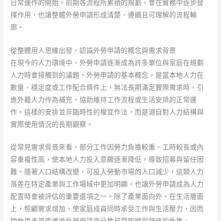
日常運作的開始。前期各流程所累積的規劃，會在實務中逐步發
揮作用，也讓整體外勞申請形成清楚、連續且可理解的流程輪
廓。
從整體用人思維出發，認識外勞申請的概念與需求背景
在現今的人力環境中，外勞申請逐漸成為許多單位與家庭在規劃
人力時會接觸到的議題。外勞申請的基本概念，是當本地人力在
數量、穩定度或工作配合條件上，無法長期滿足實際需求時，引
進外籍人力作為補充，協助維持工作流程或生活安排的正常運
作。這樣的安排並非臨時性的權宜作法，而是源自對人力結構與
實際使用情況的長期觀察。
從常見需求背景來看，部分工作因勞力負擔較重、工時較長或內
容重複性高，使本地人力投入意願逐漸降低，導致招募與留任困
難。隨著人口結構改變，可投入勞動市場的人口減少，這類人力
落差在特定產業與工作場域中更加明顯，也讓外勞申請成為人力
配置時會被評估的重要選項之一。除了產業面向外，在生活層面
上，照顧需求增加，使家庭成員同時承受工作與生活壓力，因而