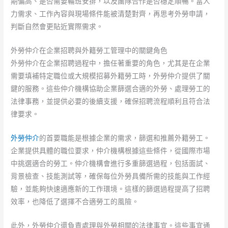
期偏高、是否需要輪班安排，以及團隊合作是否穩定順暢。當人
力需求、工作內容與現場條件能被清楚對齊，再思考外勞申請，
判斷自然會更貼近實際需求。
外勞仲介在企業招聘與外籍勞工管理中的關鍵角色
外勞仲介在企業招聘過程中，擔任著重要的角色，尤其是在企業
需要填補特定職位或大規模招募外籍勞工時，外勞仲介提供了關
鍵的服務。這些仲介機構協助企業篩選合適的外勞、處理勞工的
法律事務，並提供必要的後續支援，確保招聘流程順利且符合法
律要求。
外勞仲介
的首要職能是根據企業的需求，篩選和推薦外籍勞工。
企業提供具體的職位要求，仲介機構根據這些條件，從國際市場
中挑選適合的勞工。仲介機構會進行多重篩選過程，包括面試、
背景檢查、技能測試等，確保每位外勞具備所需的技能與工作經
驗，並能夠快速適應新的工作環境。這樣的篩選過程提高了招聘
效率，也降低了選擇不合適勞工的風險。
此外，外勞仲介還負責處理與外勞相關的法律事宜。這些事宜通