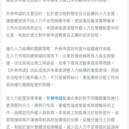
開始思考是否透過外勞申請來分擔日常照顧與陪伴的負擔。
外勞申請的主要目的，在於建立相對穩定且可延續的人力支援，
讓整體安排不因人力不足而頻繁中斷。透過事前釐清實際需求、
工作內容與角色定位，申請者能更清楚外籍人力在整體配置中的
位置，有助於建立對外勞申請務實且正確的初步認知。
優化人力結構的關鍵策略：外勞申請如何提升組織運作效能
在人力市場持續緊縮的環境下，企業若僅依賴既有人員支撐營
運，往往容易出現工時過長、效率下降與流動率提高等問題。
【外勞申請】因此成為許多產業調整人力結構的重要選項。透過
合法程序引進外籍人力，不只是補齊缺口，更是重新分配工作內
容與優化職務配置的契機。
從人力配置效率來看，
外勞申請
能讓企業針對不同職務屬性進行
更清楚的分工。將例行性高、重複性強或需要長時間輪班的工
作，由穩定的外籍人員負責，本地員工則能專注於技術提升、品
質管理與客戶溝通等較具附加價值的任務。這種分層分工的模
式，有助於提升整體流程順暢度，減少因人力不足導致的延誤與