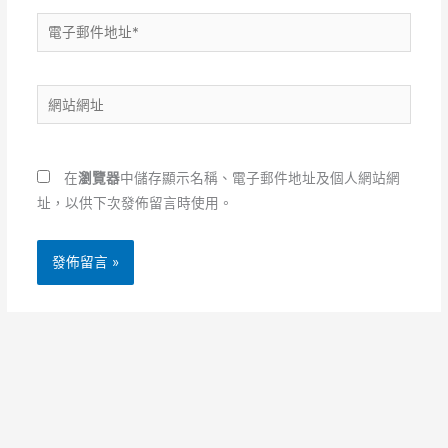
電
子
郵
網
件
站
地
網
址
址
*
在
瀏覽器
中儲存顯示名稱、電子郵件地址及個人網站網
址，以供下次發佈留言時使用。