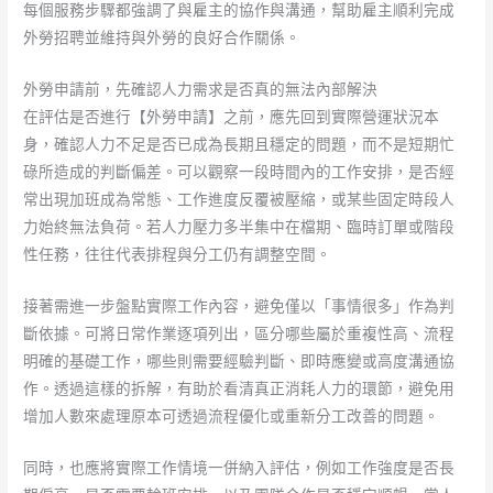
每個服務步驟都強調了與雇主的協作與溝通，幫助雇主順利完成
外勞招聘並維持與外勞的良好合作關係。
外勞申請前，先確認人力需求是否真的無法內部解決
在評估是否進行【外勞申請】之前，應先回到實際營運狀況本
身，確認人力不足是否已成為長期且穩定的問題，而不是短期忙
碌所造成的判斷偏差。可以觀察一段時間內的工作安排，是否經
常出現加班成為常態、工作進度反覆被壓縮，或某些固定時段人
力始終無法負荷。若人力壓力多半集中在檔期、臨時訂單或階段
性任務，往往代表排程與分工仍有調整空間。
接著需進一步盤點實際工作內容，避免僅以「事情很多」作為判
斷依據。可將日常作業逐項列出，區分哪些屬於重複性高、流程
明確的基礎工作，哪些則需要經驗判斷、即時應變或高度溝通協
作。透過這樣的拆解，有助於看清真正消耗人力的環節，避免用
增加人數來處理原本可透過流程優化或重新分工改善的問題。
同時，也應將實際工作情境一併納入評估，例如工作強度是否長