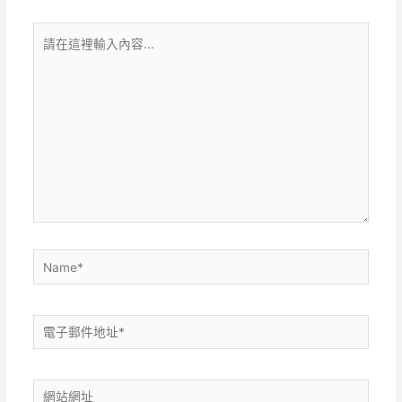
請
在
這
裡
輸
入
內
容...
Name*
電
子
郵
網
件