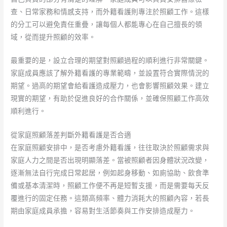
查、日常家務和情感支持，而外籍看護則專注於照顧工作。這樣
的分工可以避免責任重疊，讓每個人都能專心在自己擅長的領
域，從而提升照顧的效率。
最重要的是，設立合理的期望對照顧過程的順利進行非常關鍵。
家庭成員應該了解外籍看護的專業範疇，並設置符合實際情況的
期望。過高的期望會給看護造成壓力，也會影響照顧效果。建立
現實的期望，有助於促進良好的合作關係，並確保照顧工作高效
順利進行。
從家庭照顧落差判斷外籍看護是否合適
在家庭照顧安排中，是否考慮外籍看護，往往取決於照顧需求與
家庭人力之間是否出現明顯落差。當被照顧者因身體狀況改變，
逐漸無法自行完成日常起居，例如起身移動、如廁協助、飲食準
備或基本清潔時，照顧工作便不再是短暫支援，而是需要每天反
覆進行的固定任務。這類高頻率、體力消耗大的照顧內容，若長
期由家庭成員承擔，容易對生活節奏與工作安排造成壓力。