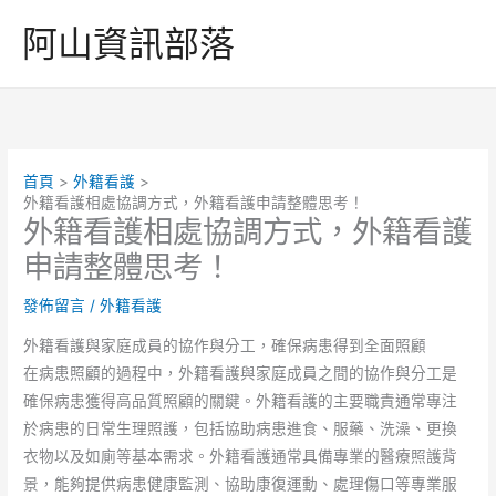
跳
阿山資訊部落
至
主
要
內
容
首頁
外籍看護
外籍看護相處協調方式，外籍看護申請整體思考！
外籍看護相處協調方式，外籍看護
申請整體思考！
發佈留言
/
外籍看護
外籍看護與家庭成員的協作與分工，確保病患得到全面照顧
在病患照顧的過程中，外籍看護與家庭成員之間的協作與分工是
確保病患獲得高品質照顧的關鍵。外籍看護的主要職責通常專注
於病患的日常生理照護，包括協助病患進食、服藥、洗澡、更換
衣物以及如廁等基本需求。外籍看護通常具備專業的醫療照護背
景，能夠提供病患健康監測、協助康復運動、處理傷口等專業服