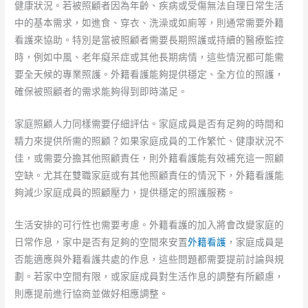
健康狀況。若被照顧者因為年齡、疾病或受傷無法自理日常生活
中的基本需求，如進食、穿衣、洗澡或如廁等，則通常需要外籍
看護來協助。特別是當被照顧者需要長期照護或持續的醫療監控
時，例如中風、老年癡呆症或其他長期病情，這些情況都可能需
要全天候的專業照護。外籍看護能夠提供穩定、全方位的照護，
確保被照顧者的需求能夠得到即時滿足。
家庭照顧人力同樣需要仔細評估。家庭成員是否有足夠的時間和
精力來提供所需的照顧？如果家庭成員的工作繁忙、健康狀況不
佳，或需要分擔其他照顧責任，則外籍看護能有效補充這一照顧
空缺。尤其在雙職家庭或有其他照顧責任的情況下，外籍看護能
夠減少家庭成員的照顧壓力，提供穩定的照護服務。
生活安排的可行性也需要考慮。外籍看護的加入將會改變家庭的
日常作息，家中是否有足夠的空間來安置
外籍看護
，家庭成員是
否能適應與外籍看護共處的作息，這些問題都需要提前討論與規
劃。若家中空間有限，或家庭成員對生活作息的調整有所顧慮，
則應提前進行協商並做好相應調整。