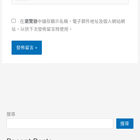
站
地
網
址
址
*
在
瀏覽器
中儲存顯示名稱、電子郵件地址及個人網站網
址，以供下次發佈留言時使用。
搜尋
搜尋