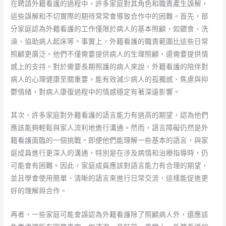
在聘請外籍看護的過程中，許多家庭對其角色和職責產生誤解，
這些誤解和不切實際的期待常常會導致合作中的困難。首先，部
分家庭認為外籍看護的工作僅限於病人的基本照顧，如餵食、洗
澡、協助病人起床等。事實上，外籍看護的職責範圍比這些日常
照顧更廣泛。他們不僅需要提供病人的生理照顧，還需要提供情
感上的支持。對於需要長期照護的病人來說，外籍看護的陪伴對
病人的心理健康至關重要，能有效減少病人的孤獨感、焦慮與抑
鬱情緒，對病人康復過程中的情感穩定有著深遠影響。
其次，許多家庭對外籍看護的語言能力有過高的期望，認為他們
應該能夠輕鬆與家人流利地進行溝通。然而，語言障礙仍然是外
籍看護面臨的一個挑戰。即便他們能理解一些基本的語言，與家
庭成員進行更深入的溝通，特別是在涉及病情和治療指導時，仍
可能會有困難。因此，家庭成員應該對語言能力有合理的期望，
並且學會使用簡單、清晰的語言來進行日常交流，這樣能促進更
好的理解與合作。
再者，一些家庭可能會誤認為外籍看護除了照顧病人外，還應該