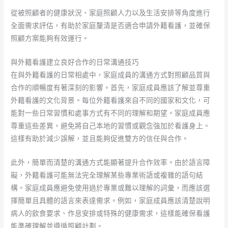
從被照顧者的健康狀況、家庭照顧人力以及生活安排等角度進行
全面需求評估，有助於家庭釐清是否適合申請外籍看護，並確保
照顧方案能夠有效運行。
與外籍看護建立良好合作的日常溝通技巧
在與外籍看護的日常相處中，家庭成員的溝通方式對照顧品質與
合作的順暢度有著深刻的影響。首先，家庭成員應該了解並尊重
外籍看護的文化背景。每位外籍看護來自不同的國家和文化，可
能對一些日常習慣和處事方式有不同的理解和期望。家庭成員應
尊重這些差異，避免將自己本地的習慣或觀念強加於看護身上。
這樣有助於減少誤解，並且能夠促進雙方的信任與合作。
此外，簡單而清楚的溝通方式能顯著提升合作效率。由於語言障
礙，外籍看護可能無法完全理解某些專業術語或複雜的語句結
構。家庭成員應避免使用過於專業或難以理解的詞彙，而應該選
擇簡單且具體的語言來表達需求。例如，家庭成員應該清楚說明
病人的飲食要求、作息安排或特殊的健康需求，這樣能確保看護
能準確理解並遵循照顧計劃。