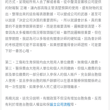
的方式，呈現給所有人去了解或者看，從中釐清並審核公司提供
的財報製ˋ正確，讓內部高階主管清楚預算的使用，還有財物的支
出。整理出來的這些報表跟數據，可以變成公司的武器，甚至可
以說是「決定公司決策的重要資料」，所以就讀會計系，真的重
要的不是數學跟算術要好，而是思維要清晰，邏輯要很清楚，不
會因為太多複雜的情況導致頭腦打結。雖然說邏輯很重要，但在
就學期間，我認為可以多吸收有關會計師的硬知識，因為會計師
的考核證照可是不容易獲取，如果想要獲得會計師證照，可是要
下好一番苦心哦。
第二，工傷和生育保險均由大陸用人單位繳費，無需個人繳費。
第三，醫保費由大陸用人單位和個人共同繳納，但個人繳費的全
部及單位繳費的一部分都計入參保人的個人賬戶，完全歸台胞個
人使用，並且參保台胞的賬戶餘額可以在基本醫療保險關係終止
時一次性提取，如果參保人死亡還可以辦理繼承。
馬曉光說，這充分說明，有關政策不但沒有增加台胞負擔，反而
有利於增進台胞個人權益和保
設立公司流程
障。