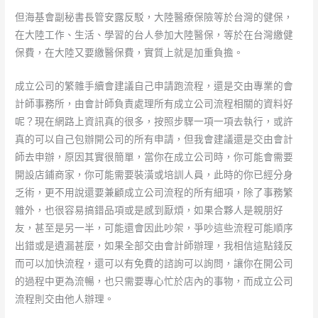
但海基會副秘書長管安露反駁，大陸醫療保險等於台灣的健保，
在大陸工作、生活、學習的台人參加大陸醫保，等於在台灣繳健
保費，在大陸又要繳醫保費，實質上就是加重負擔。
成立公司的繁雜手續會建議自己申請跑流程，還是交由專業的會
計師事務所，由會計師負責處理所有成立公司流程相關的資料好
呢？現在網路上資訊真的很多，按照步驟一項一項去執行，或許
真的可以自己包辦開公司的所有申請，但我會建議還是交由會計
師去申辦，原因其實很簡單，當你在成立公司時，你可能會需要
開設店鋪商家，你可能需要裝潢或培訓人員，此時的你已經分身
乏術，更不用說還要兼顧成立公司流程的所有細項，除了事務繁
雜外，也很容易搞錯品項或是感到厭煩，如果合夥人是親朋好
友，甚至是另一半，可能還會因此吵架，爭吵這些流程可能順序
出錯或是遺漏甚麼，如果全部交由會計師辦理，我相信這點錢反
而可以加快流程，還可以有免費的諮詢可以詢問，讓你在開公司
的過程中更為流暢，也只需要專心忙於店內的事物，而成立公司
流程則交由他人辦理。