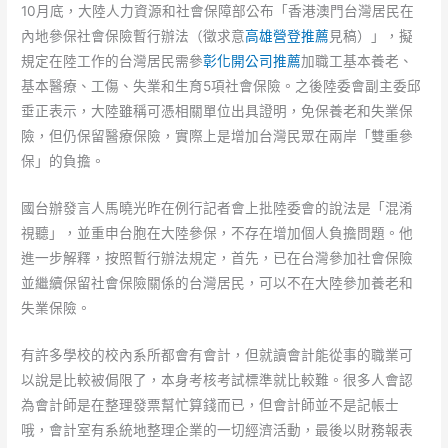
10月底，大陸人力資源和社會保障部公布「香港澳門台灣居民在
內地參保社會保險暫行辦法（徵求意
高雄營登推薦
見稿）」，擬
規定在陸工作的台灣居民需參
彰化開公司推薦
加職工基本養老、
基本醫療、工傷、失業和生育5項社會保險。之後陸委會副主委邱
垂正表示，大陸雖稱可憑相關單位出具證明，免保養老和失業保
險，但仍保留醫療保險，實際上是增加台灣民眾在兩岸「雙重參
保」的負擔。
國台辦發言人馬曉光昨在例行記者會上批陸委會的說法是「混淆
視聽」，並重申台胞在大陸參保，不存在增加個人負擔問題。他
進一步解釋，按照暫行辦法規定，首先，已在台灣參加社會保險
並繼續保留社會保險關係的台灣居民，可以不在大陸參加養老和
失業保險。
有許多學校的校內系所都會有會計，但就讀會計能從事的職業可
以說是比較被侷限了，本身考核考試標準就比較難。很多人會認
為會計師是在整理發票幫忙算錢而已，但會計師並不是記帳士
哦，會計室有系統地整理企業的一切經濟活動，最後以財務報表