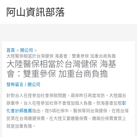
跳
阿山資訊部落
至
主
要
內
容
首頁
開公司
大陸醫保相當於台灣健保 海基會：雙重參保 加重台商負擔
大陸醫保相當於台灣健保 海基
會：雙重參保 加重台商負擔
發佈留言
/
開公司
針對台人在陸參加社會保險問題，兩岸昨日再度攻防。大陸國台
辦重申，台人在陸參加社保不會增加個人負擔。但海基會反駁
彰
化會計師推薦
指出，陸5項社保中，醫保等同台灣健保，在陸台灣
民眾在台灣繳健保費，在大陸又要繳醫保費，繳兩份保費實質上
就是加重負擔。