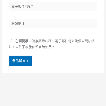
電
子
郵
網
件
站
地
網
址
址
*
在
瀏覽器
中儲存顯示名稱、電子郵件地址及個人網站網
址，以供下次發佈留言時使用。