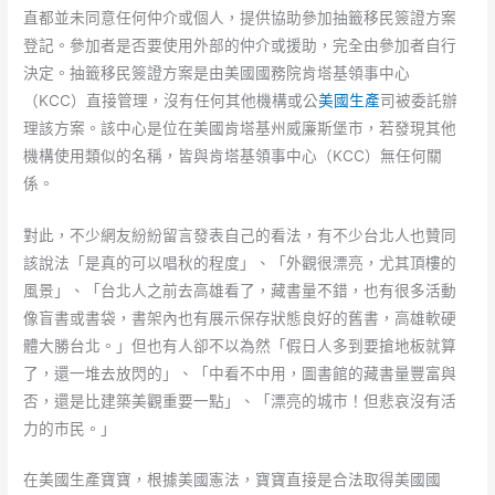
直都並未同意任何仲介或個人，提供協助參加抽籤移民簽證方案
登記。參加者是否要使用外部的仲介或援助，完全由參加者自行
決定。抽籤移民簽證方案是由美國國務院肯塔基領事中心
（KCC）直接管理，沒有任何其他機構或公
美國生產
司被委託辦
理該方案。該中心是位在美國肯塔基州威廉斯堡市，若發現其他
機構使用類似的名稱，皆與肯塔基領事中心（KCC）無任何關
係。
對此，不少網友紛紛留言發表自己的看法，有不少台北人也贊同
該說法「是真的可以唱秋的程度」、「外觀很漂亮，尤其頂樓的
風景」、「台北人之前去高雄看了，藏書量不錯，也有很多活動
像盲書或書袋，書架內也有展示保存狀態良好的舊書，高雄軟硬
體大勝台北。」但也有人卻不以為然「假日人多到要搶地板就算
了，還一堆去放閃的」、「中看不中用，圖書館的藏書量豐富與
否，還是比建築美觀重要一點」、「漂亮的城市！但悲哀沒有活
力的市民。」
在美國生產寶寶，根據美國憲法，寶寶直接是合法取得美國國