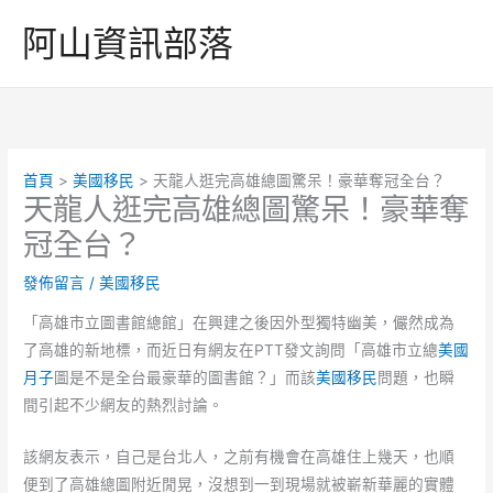
跳
阿山資訊部落
至
主
要
內
容
首頁
美國移民
天龍人逛完高雄總圖驚呆！豪華奪冠全台？
天龍人逛完高雄總圖驚呆！豪華奪
冠全台？
發佈留言
/
美國移民
「高雄市立圖書館總館」在興建之後因外型獨特幽美，儼然成為
了高雄的新地標，而近日有網友在PTT發文詢問「高雄市立總
美國
月子
圖是不是全台最豪華的圖書館？」而該
美國移民
問題，也瞬
間引起不少網友的熱烈討論。
該網友表示，自己是台北人，之前有機會在高雄住上幾天，也順
便到了高雄總圖附近閒晃，沒想到一到現場就被嶄新華麗的實體