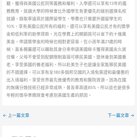
籍，獲得與美國公民同等義務和權利，入學還可以享有13年的義
務教育，就讀大學的時候會比外國學生有更優先的級別選擇名校
就讀，錄取率遠高於國際留學生，學費也只需要外國留學生的
10%，享有美國公民所有的福利，還可以享有美國公民才有的獎學
金和低利率的助學貸款，光在學費上的開銷就可以省下約十幾萬
美金，申請獎學金的時候也相對更容易，在小孩年滿21歲的時
候，直系親屬還可以藉助其身分來申請美國綠卡獲得美國永久居
住權，父母不會受到配額限制直接可移民美國，退休後到美國養
老，享受美國的養老福利，所以赴美生子也是讓全家能移民美國
的不錯選擇，可以享有全180多個邦交國的入境免簽證和最優惠的
出入境福利，享受世界最先進優秀的教育和醫院資源，因為在國
的無痛分娩技術已經非常成熟，普及率高達85%，所以這也是很多
年輕的懷孕準媽咪會考慮到美國生產的原因。
←
上一篇文章
下一篇文章
→