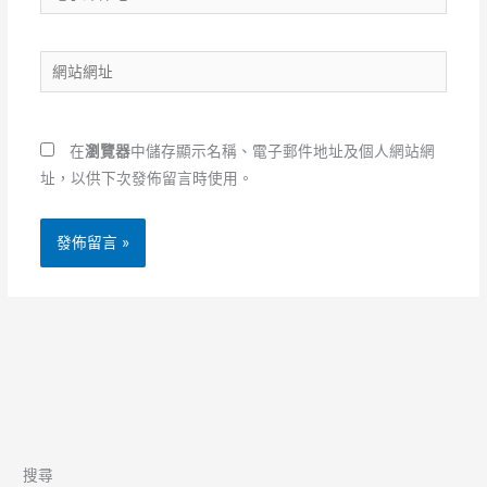
子
郵
網
件
站
地
網
址
址
*
在
瀏覽器
中儲存顯示名稱、電子郵件地址及個人網站網
址，以供下次發佈留言時使用。
搜尋