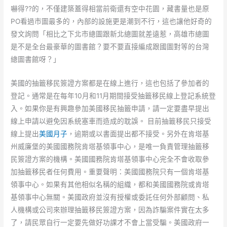
嚇得??的，不僅建築蓋得相當前衛還有空中花園，藏書量也是原
PO看過市圖最多的，內部的設施更是潮到不行，這也讓他好奇的
發文詢問「相比之下北市總圖跟新北總圖就差遠惹，高雄市總圖
是不是全台最豪華的圖書館？要不要直接編成跟國圖對等的台灣
總圖書館呀？」
美國的抽籤移民簽證方案都是在線上進行，這也包括了參加者的
登記。通常是在每年10月和11月期間接受抽籤移民線上登記系統登
入。如果你是有興趣參加美國移民抽籤申請，請一定要盡早提出
線上申請以避免因系統塞車而造成的耽誤。 目前抽籤移民只接受
線上提出
美國月子
，逾期或以書面提出都不接受。另外在肯塔基
州威廉堡的美國國務院肯塔基領事中心，是唯一負責管理抽籤移
民簽證方案的機構。美國國務院肯塔基領事中心完全不會收取參
加抽籤移民者任何費用。重要聲明：美國國務院只有一個肯塔基
領事中心。如果有其他相似名稱的組織，都和美國國務院或肯塔
基領事中心無關。美國政府並沒有授權或委託任何外部顧問、私
人機構或公司來辦理抽籤移民簽證方案，因為詐騙案件實在太多
了，請民眾自行一定要先做好功課才不會上當受騙。美國政府一