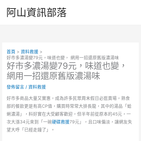
跳
阿山資訊部落
至
主
要
內
容
首頁
資料救援
好市多濃湯變79元，味道也變， 網用一招還原舊版濃湯味
好市多濃湯變79元，味道也變，
網用一招還原舊版濃湯味
發佈留言
/
資料救援
好市多商品大量又實惠，成為許多民眾周末假日必逛賣場，熟食
部的餐飲更是有高CP值，購買時常常大排長龍，其中的湯品「蛤
蜊濃湯」，料好實在大受顧客歡迎，但半年前從原本的45元，一
次大漲34元來到「一碗
硬碟救援
79元」，且口味偏淡，讓網友失
望大呼「已經走鐘了」。