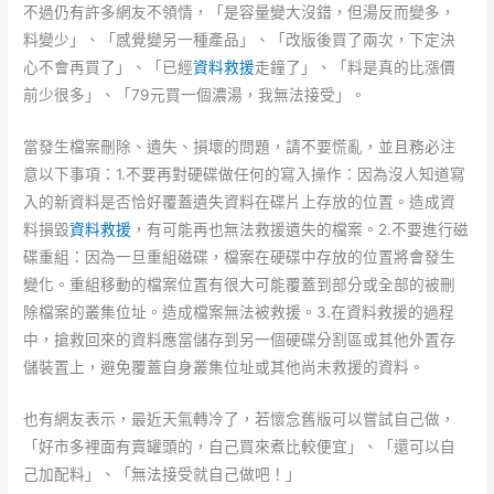
不過仍有許多網友不領情，「是容量變大沒錯，但湯反而變多，
料變少」、「感覺變另一種產品」、「改版後買了兩次，下定決
心不會再買了」、「已經
資料救援
走鐘了」、「料是真的比漲價
前少很多」、「79元買一個濃湯，我無法接受」。
當發生檔案刪除、遺失、損壞的問題，請不要慌亂，並且務必注
意以下事項：1.不要再對硬碟做任何的寫入操作：因為沒人知道寫
入的新資料是否恰好覆蓋遺失資料在碟片上存放的位置。造成資
料損毀
資料救援
，有可能再也無法救援遺失的檔案。2.不要進行磁
碟重組：因為一旦重組磁碟，檔案在硬碟中存放的位置將會發生
變化。重組移動的檔案位置有很大可能覆蓋到部分或全部的被刪
除檔案的叢集位址。造成檔案無法被救援。3.在資料救援的過程
中，搶救回來的資料應當儲存到另一個硬碟分割區或其他外置存
儲裝置上，避免覆蓋自身叢集位址或其他尚未救援的資料。
也有網友表示，最近天氣轉冷了，若懷念舊版可以嘗試自己做，
「好市多裡面有賣罐頭的，自己買來煮比較便宜」、「還可以自
己加配料」、「無法接受就自己做吧！」