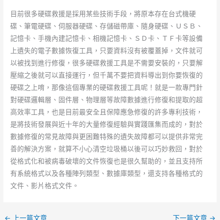
目前很多硬碟救援是採用某些技術手段，將原本存在台式機硬
碟、筆電硬碟、伺服器硬碟、存儲磁帶庫、隨身硬碟、ＵＳＢ、
記憶卡、手機內建記憶卡、相機記憶卡、ＳＤ卡、ＴＦ卡等設備
上遺失的電子數據恢復工具，只要資料沒有被覆蓋掉，文件就可
以被找到進行修復，很多硬碟救援工具是不需要安裝的，只要解
壓縮之後就可以直接運行，但千萬不要把資料導出到你要恢復的
硬碟之上唷，那像這個專業的硬碟救援工具呢！就是一款專門針
對硬碟邏輯層、固件層、物理層等故障數據進行修復和提取的超
高效率工具，也是目前最安全且保障應急修復的許多專利技術，
是將技術發展與近十年的大量修復經驗與實踐匯集而成的，對於
數據修復的常見故障與更困難特殊的遺失故障都可以提供非常完
善的解決方案，就算不小心清空垃圾桶以後可以巧妙救回，對於
從格式化和被病毒破壞的文件恢復也是很久幫助的，並且支持所
有系統格式以及各種陣列類型、數據庫類型，還支持各種格式的
文件、影片格式文件。
←
上一篇文章
下一篇文章
→