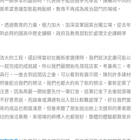
向一綱多本的趨勢時，代表孩子能透過多元學習，接觸到不同的
是希望意識型態能夠鬆綁，教育不再成為政治惡鬥的場域。
，透過教育的力量，極力加大、加深並鞏固其台獨立場，從去年
到此時的國高中歷史課綱，政府及教育部對於處理文史課綱爭
浩大的工程，還記得當初在搬新家選擇時，我們就決定盡可能以
一起完成的成就感，所以我們最開始先尋找店家，考量再三，考
具行，一進去到這間店之後，可以看到有展示間，陳列許多建材
然後配合我們的想法，我們也都大約有了新的想法，重新定案了
注意，因為再最一開始要先付一筆訂金，這筆訂金下去後就是確
不好意思說，而誤會或溝通有出入就比較難處理了，好在我們當
來的成品也相當滿意，但後來聽了朋友說出她上次遇到的業者跟
切的接洽業務，來現場的師傅人也都很好，整體的體驗都算是非