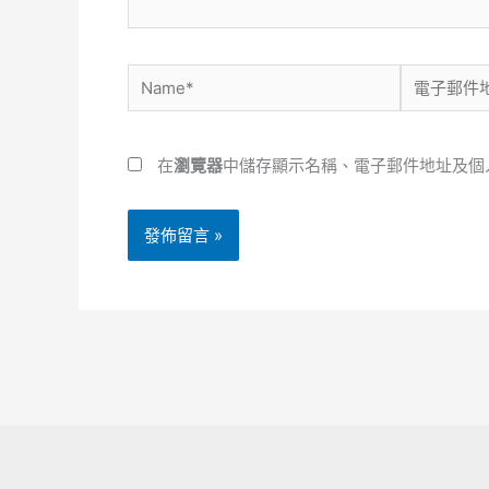
Name*
電
子
郵
在
瀏覽器
中儲存顯示名稱、電子郵件地址及個
件
地
址
*