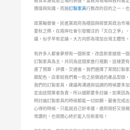
教育本身就是立場的表達，當教育現場與教科書走
價值與知識，而施
訂製家具
行教改的目的之一，也
政黨輪替後，民進黨政府為穩固與經營其政治市場
夏秋之際，在兩岸社會引發關注的「文白之爭」，
議，似乎早有定論，大方向即為增加台灣主體性。
有許多人都會夢想有一個新家，改造新家總是一個
訂製家具為主，共同為這個家進行規劃，這樣更有
慮了預算、評價、交通後，我們選擇了某間訂製家
跟配色，店家給我們看一些之前做過的產品型錄，
我們的訂製家具，建議再溝通與協調的時候要多加
定由這間業者負責，所以細節要多討論，如果因為
時討論訂製家具的時候都能一切如願，最後完成出
心得的時候，只能說自己好幸運，遇到很好又很親
常讚的，也很開心終於能入住新家啦！