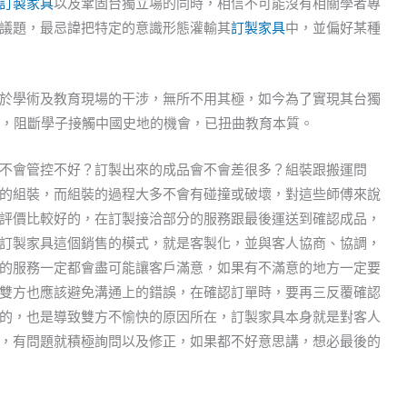
訂製家具
以及鞏固台獨立場的同時，相信不可能沒有相關學者專
議題，最忌諱把特定的意識形態灌輸其
訂製家具
中，並偏好某種
於學術及教育現場的干涉，無所不用其極，如今為了實現其台獨
化，阻斷學子接觸中國史地的機會，已扭曲教育本質。
不會管控不好？訂製出來的成品會不會差很多？組裝跟搬運問
的組裝，而組裝的過程大多不會有碰撞或破壞，對這些師傅來說
評價比較好的，在訂製接洽部分的服務跟最後運送到確認成品，
訂製家具這個銷售的模式，就是客製化，並與客人協商、協調，
的服務一定都會盡可能讓客戶滿意，如果有不滿意的地方一定要
雙方也應該避免溝通上的錯誤，在確認訂單時，要再三反覆確認
的，也是導致雙方不愉快的原因所在，訂製家具本身就是對客人
，有問題就積極詢問以及修正，如果都不好意思講，想必最後的