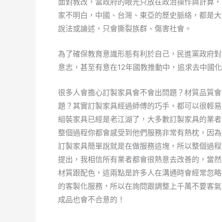
面對教改，當政府的眼光只放在政治操作與計算，
家不明白，中國、台灣、東亞的歷史脈絡，都是大
說法或論述，只會撕裂族群、傷害社會。
為了確保教育意識形態有利於自己，民進黨政府對
意志，甚至有意在12年國教推動中，追求去中國
很多人會擔心訂製家具會不會出問題？材質品質會
題？其實訂製家具經過師傅的巧手，都可以很輕易
組裝家具已經是老江湖了，大多數訂製家具的業者
整個過程你都會感受到他們服務非常有熱枕，因為
訂製家具簡單說就是在做服務這塊，所以整個過程
提出，我相信所有業者都會很熱意去改善的，當然
材質跟配色，這兩點是許多人在溝通時會經常忽略
的客製化服務，所以在詢問跟調整上千萬不要客氣
成品也會不合意的！