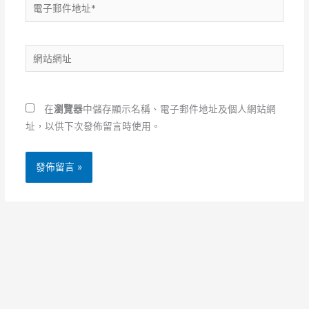
電
子
郵
網
件
站
地
網
址
址
*
在
瀏覽器
中儲存顯示名稱、電子郵件地址及個人網站網
址，以供下次發佈留言時使用。