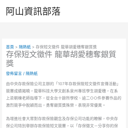
跳
阿山資訊部落
至
主
要
內
容
首頁
隔熱紙
存保短文徵件 龍華胡愛穗奪銀質獎
存保短文徵件 龍華胡愛穗奪銀質
獎
發佈留言
/
隔熱紙
由中央存款保險公司主辦的「107年存款保險短文徵件宣傳活動」
競賽成績揭曉，龍華科技大學文創系泉州專班學生胡愛穗，在系
上梁朝棟老師指導下，從全台十餘所學校、逾二○○件參賽作品的
激烈競爭中脫穎而出，勇奪銀質獎殊榮，表現非常優異。
為增進社會大眾對存款保險觀念及存保公司功能的瞭解，中央存
保公司特別舉辦存款保險短文競賽，以「存保徵文－分享你的保