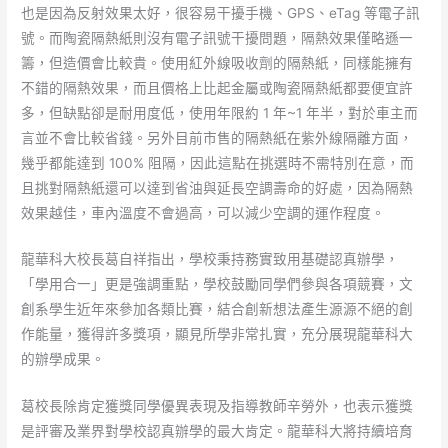
也是因為反射效果太好，很容易干擾手機、GPS、eTag 等電子訊
號。而陶瓷隔熱紙則沒有電子訊號干擾問題，隔熱效果僅略遜一
籌，但造價會比較貴。使用紅外線吸收劑的隔熱紙，同樣能擁有
不錯的隔熱效果，而且價格上比起金屬或陶瓷隔熱紙都要便宜許
多，但缺點卻是耐用度低，使用年限約 1 年~1 年半，對於車主而
言並不會比較省錢。另外目前市售的隔熱紙在紫外線隔離方面，
幾乎都能達到 100% 阻隔，因此這點在挑選時不需特別在意，而
且挑對隔熱紙還可以達到省油與延長空調壽命的好處，因為隔熱
效果越佳，車內溫度不會過高，可以減少空調的運作程度。
龍華科大校長葛自祥指出，學校秉持務實致用基礎認真辦學，
「學用合一」更是強調重點，學校鼓勵同學們參與各項競賽，文
創系學生近年來參加各類比賽，結合創新想法產生源源不絕的創
作能量，獲得許多獎項，顯見所學非常扎實，充分展現龍華科大
的辦學成果。
葛校長除肯定獲獎同學優異表現及指導教師辛勞外，也表示獲獎
是評審及業界對學校認真辦學的最大肯定。龍華科大將持續培育