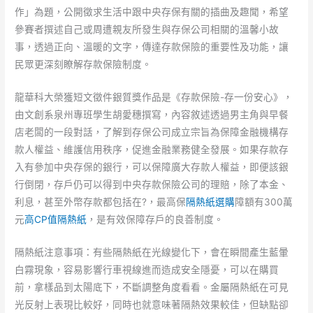
作」為題，公開徵求生活中跟中央存保有關的插曲及趣聞，希望
參賽者撰述自己或周遭親友所發生與存保公司相關的溫馨小故
事，透過正向、溫暖的文字，傳達存款保險的重要性及功能，讓
民眾更深刻瞭解存款保險制度。
龍華科大榮獲短文徵件銀質獎作品是《存款保險-存一份安心》，
由文創系泉州專班學生胡愛穗撰寫，內容敘述透過男主角與早餐
店老闆的一段對話，了解到存保公司成立宗旨為保障金融機構存
款人權益、維護信用秩序，促進金融業務健全發展。如果存款存
入有參加中央存保的銀行，可以保障廣大存款人權益，即便該銀
行倒閉，存戶仍可以得到中央存款保險公司的理賠，除了本金、
利息，甚至外幣存款都包括在?，最高保
隔熱紙選購
障額有300萬
元
高CP值隔熱紙
，是有效保障存戶的良善制度。
隔熱紙注意事項：有些隔熱紙在光線變化下，會在瞬間產生藍暈
白霧現象，容易影響行車視線進而造成安全隱憂，可以在購買
前，拿樣品到太陽底下，不斷調整角度看看。金屬隔熱紙在可見
光反射上表現比較好，同時也就意味著隔熱效果較佳，但缺點卻