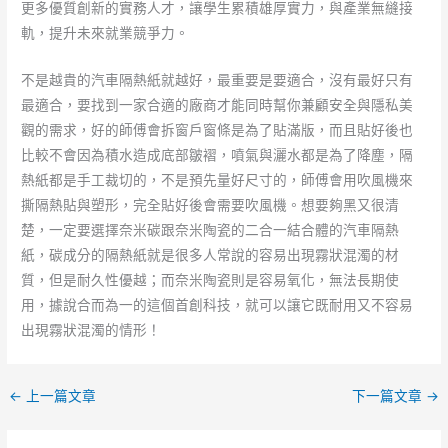
更多優質創新的實務人才，讓學生累積雄厚實力，與產業無縫接
軌，提升未來就業競爭力。
不是越貴的汽車隔熱紙就越好，最重要是要適合，沒有最好只有
最適合，要找到一家合適的廠商才能同時幫你兼顧安全與隱私美
觀的需求，好的師傅會拆窗戶窗條是為了貼滿版，而且貼好後也
比較不會因為積水造成底部皺褶，噴氣與灑水都是為了降塵，隔
熱紙都是手工裁切的，不是預先量好尺寸的，師傅會用吹風機來
撕隔熱貼與塑形，完全貼好後會需要吹風機。想要夠黑又很清
楚，一定要選擇奈米碳跟奈米陶瓷的二合一結合體的汽車隔熱
紙，碳成分的隔熱紙就是很多人常說的容易出現霧狀混濁的材
質，但是耐久性優越；而奈米陶瓷則是容易氧化，無法長期使
用，據說合而為一的這個首創科技，就可以讓它既耐用又不容易
出現霧狀混濁的情形！
←
上一篇文章
下一篇文章
→