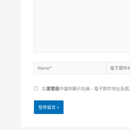
這
裡
輸
入
內
容...
Name*
電
子
郵
在
瀏覽器
中儲存顯示名稱、電子郵件地址及個
件
地
址
*