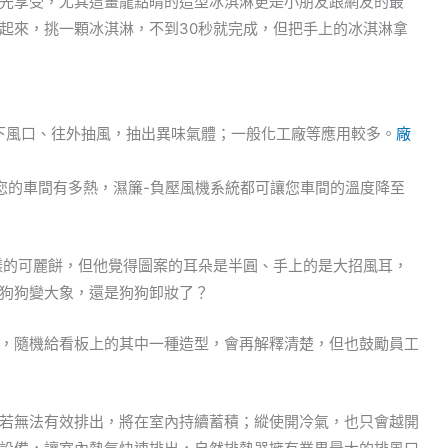
先享受，尤其這畫龍點睛的造型冰淇淋更是小朋友跟網友的最
起來，挑一顆冰淇淋，不到30秒就完成，但把手上的冰淇淋拿
下風口、往外抽風，抽出異味氣體；一般化工廠等應用較多。
廠
您的車間有多熱，濕簾-負壓風機系統都可讓您車間的溫度降至
一樣的可麗餅，但他覺得圖案的耳朵是半圓、手上的是大招風耳，
狗狗變大象，還是狗狗卸妝了？
，隨機給看板上的其中一種造型，會再解釋清楚，但也鼓勵員工
若無法有效排出，將在室內持續蓄積；縱使開冷氣，也只會越開