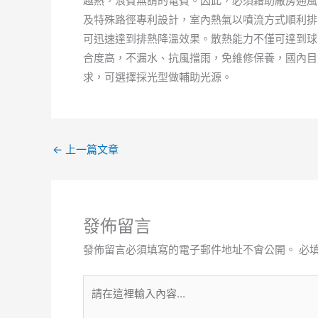
越熱，浪費無謂的電費。因此，必須藉助廠房通風
及特殊路徑專利設計，室內熱氣以噴流方式順利排
可迅速達到排熱降溫效果。散熱能力不僅可達到球
合度高，不漏水、抗風擋雨，免維修保養，國內目
求，可選擇採光型做輔助光源。
←
上一篇文章
發佈留言
發佈留言必須填寫的電子郵件地址不會公開。
必
請
在