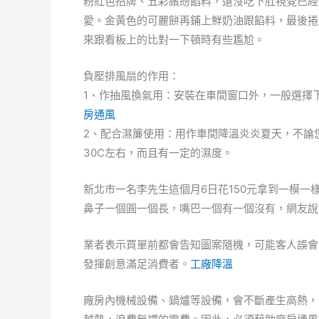
粉紅色招牌、五彩繽紛餡料，還沒吃下肚視覺已經
愛。金黃色的可麗餅再鋪上鮮奶油跟餡料，最後捲
來跟看板上的比對一下頓時有些尷尬。
負壓排風扇的作用：
1、作抽風換氣用：安裝在車間窗口外，一般選擇
房通風
2、配合濕簾使用：用作車間降溫炎炎夏天，不論
30C左右，而且有一定的濕度。
新北市一名李先生這個月6日花150元拿到一模
鼻子一個圓一個長，嘴巴一個有一個沒有，網友說
業者表示買單前都會告知圖案隨機，可能客人誤會
發揮創意滿足消費者。
工廠降溫
廠房內機械設備、鍋爐等設備，會不斷產生高熱，