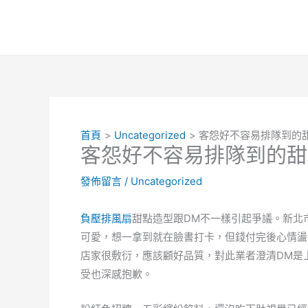
跳
至
主
要
內
容
首頁
Uncategorized
客怨好不容易排隊到的
客怨好不容易排隊到的甜
發佈留言
/
Uncategorized
負壓排風扇
甜點造型跟DM不一樣引起爭議。新北
可愛，想一拿到就在臉書打卡，但錢付完後心情盪
店家很敷衍，應該顧好品質，對此業者澄清DM是
受也深感抱歉。